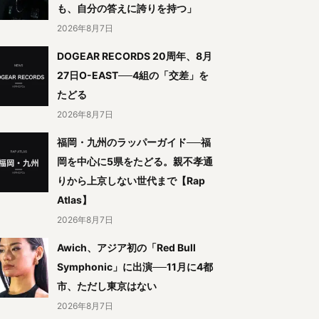
も、自分の答えに誇りを持つ」
2026年8月7日
DOGEAR RECORDS 20周年、8月
27日O-EAST──4組の「交差」を
たどる
2026年8月7日
福岡・九州のラッパーガイド──福
岡を中心に5県をたどる。親不孝通
りから上京しない世代まで【Rap
Atlas】
2026年8月7日
Awich、アジア初の「Red Bull
Symphonic」に出演──11月に4都
市、ただし東京はない
2026年8月7日