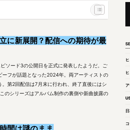
立に新展開？配信への期待が最
S
ヒ
」のエピソード3の公開日を正式に発表したようだ。ご
ヒ
ーフが話題となった2024年。両アーティストの
う。第2回配信は7月末に行われ、終了直後にはシ
ア
このシリーズはアルバム制作の裏側や新曲披露の
U
日
コ
信時間は謎のまま