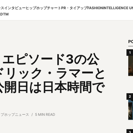
ース
インタビュー
ヒップホップチャート
PR・タイアップ
FASHION
INTELLIGENCE U
報
DTM
P
AN」エピソード3の公
ドリック・ラマーと
公開日は日本時間で
ップホップニュース
5 MIN READ