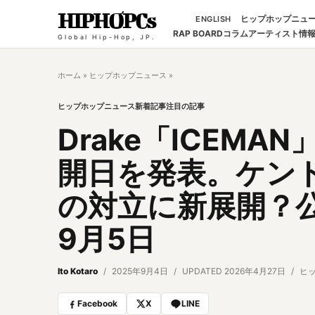
HIPHOPCs
ヒップホップニュ
ENGLISH
RAP BOARD
コラム
アーティスト情
Global Hip-Hop, JP.
ホーム
»
ヒップホップニュース
»
ヒップホップニュース
新着記事
注目の記事
Drake「ICEM
開日を発表。ケン
の対立に新展開？
9月5日
Ito Kotaro
2025年9月4日
UPDATED 2026年4月27日
ヒ
Facebook
X
LINE