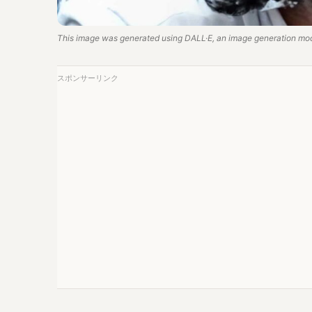
This image was generated using DALL·E, an image generation mo
スポンサーリンク