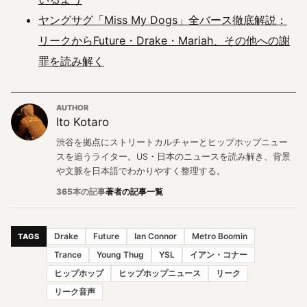
ヤングサグ「Miss My Dogs」全バース徹底解説：
リークからFuture・Drake・Mariah、その他への謝
罪を読み解く
AUTHOR
Ito Kotaro
渋谷を拠点にストリートカルチャーとヒップホップニュー
スを追うライター。US・日本のニュースを読み解き、背景
や文脈を日本語でわかりやすく整理する。
365本の記事
著者の記事一覧
Drake
Future
Ian Connor
Metro Boomin
TAGS
Trance
Young Thug
YSL
イアン・コナー
ヒップホップ
ヒップホップニュース
リーク
リーク音声