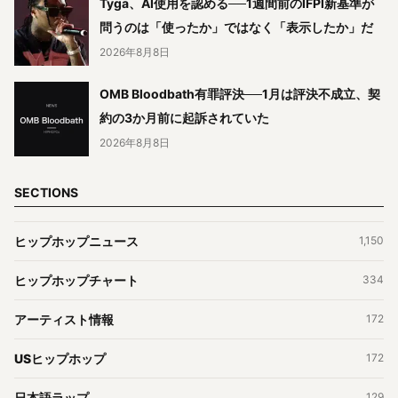
Tyga、AI使用を認める──1週間前のIFPI新基準が
問うのは「使ったか」ではなく「表示したか」だ
2026年8月8日
OMB Bloodbath有罪評決──1月は評決不成立、契
約の3か月前に起訴されていた
2026年8月8日
SECTIONS
ヒップホップニュース
1,150
ヒップホップチャート
334
アーティスト情報
172
USヒップホップ
172
日本語ラップ
129