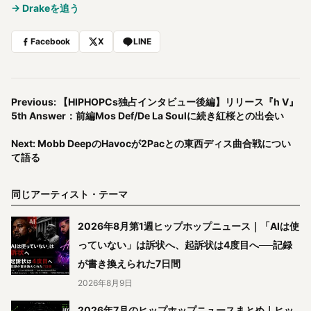
→ Drakeを追う
Facebook
X
LINE
Previous: 【HIPHOPCs独占インタビュー後編】リリース『h V』
5th Answer：前編Mos Def/De La Soulに続き紅桜との出会い
Next: Mobb DeepのHavocが2Pacとの東西ディス曲合戦につい
て語る
同じアーティスト・テーマ
2026年8月第1週ヒップホップニュース｜「AIは使
っていない」は訴状へ、起訴状は4度目へ──記録
が書き換えられた7日間
2026年8月9日
2026年7月のヒップホップニュースまとめ｜ヒッ