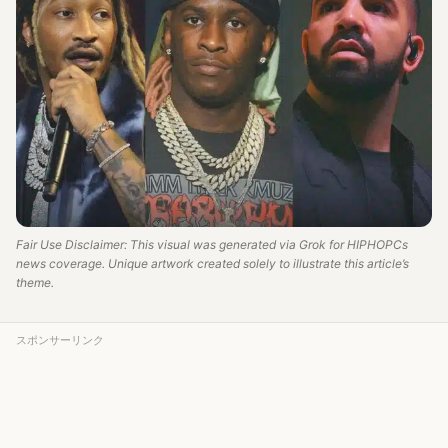
Fair Use Disclaimer: This visual was generated via Grok for HIPHOPCs
news coverage. Unique artwork created solely to illustrate this article’s
theme.
スポンサーリンク