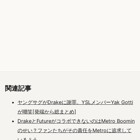
関連記事
ヤングサグがDrakeに謝罪。YSLメンバーYak Gotti
が嘲笑[発端から総まとめ]
DrakeとFutureがコラボできないのはMetro Boomin
のせい？ファンたちがその責任をMetroに追求して
いるよう