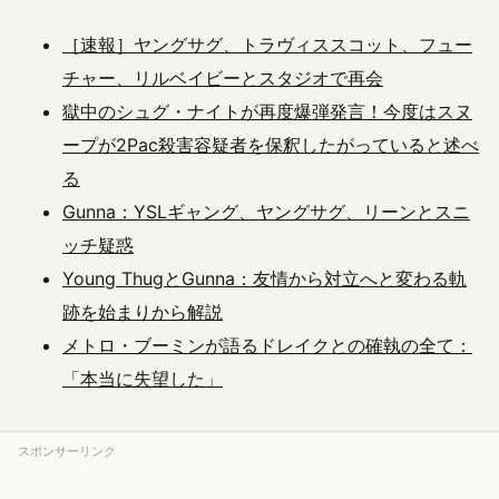
［速報］ヤングサグ、トラヴィススコット、フュー
チャー、リルベイビーとスタジオで再会
獄中のシュグ・ナイトが再度爆弾発言！今度はスヌ
ープが2Pac殺害容疑者を保釈したがっていると述べ
る
Gunna：YSLギャング、ヤングサグ、リーンとスニ
ッチ疑惑
Young ThugとGunna：友情から対立へと変わる軌
跡を始まりから解説
メトロ・ブーミンが語るドレイクとの確執の全て：
「本当に失望した」
スポンサーリンク