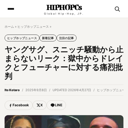
HIPHOPCs
Global Hip-Hop, JP.
ホーム
»
ヒップホップニュース
»
ヒップホップニュース
新着記事
注目の記事
ヤングサグ、スニッチ騒動から止
まらないリーク：獄中からドレイ
クとフューチャーに対する痛烈批
判
Ito Kotaro
2025年9月8日
UPDATED 2026年4月27日
ヒップホップニュー
Facebook
X
LINE