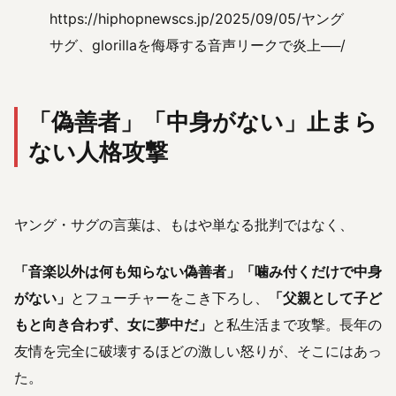
https://hiphopnewscs.jp/2025/09/05/ヤング
サグ、glorillaを侮辱する音声リークで炎上──/
「偽善者」「中身がない」止まら
ない人格攻撃
ヤング・サグの言葉は、もはや単なる批判ではなく、
「音楽以外は何も知らない偽善者」「噛み付くだけで中身
がない」
とフューチャーをこき下ろし、
「父親として子ど
もと向き合わず、女に夢中だ」
と私生活まで攻撃。長年の
友情を完全に破壊するほどの激しい怒りが、そこにはあっ
た。