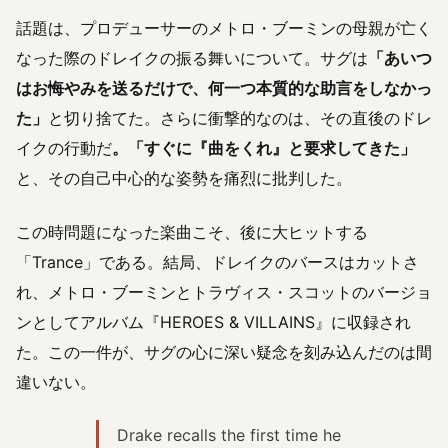
話題は、プロデューサーのメトロ・ブーミンの母親が亡く
なった際のドレイクの振る舞いについて。サグは
「あいつ
はお悔やみを送るだけで、何一つ本質的な助言をしなかっ
た」
と切り捨てた。さらに衝撃的なのは、その直後のドレ
イクの行動だ
。「すぐに『曲をくれ』と要求してきた」
と、その自己中心的な姿勢を痛烈に批判した。
この時問題になった楽曲こそ、後に大ヒットする
「Trance」である。結局、ドレイクのバースはカットさ
れ、メトロ・ブーミンとトラヴィス・スコットのバージョ
ンとしてアルバム『HEROES & VILLAINS』に収録され
た。この一件が、サグの心に深い疑念を刻み込んだのは間
違いない。
Drake recalls the first time he