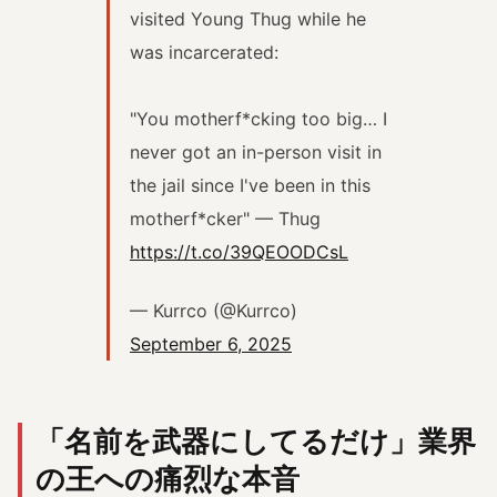
visited Young Thug while he
was incarcerated:
"You motherf*cking too big… I
never got an in-person visit in
the jail since I've been in this
motherf*cker" — Thug
https://t.co/39QEOODCsL
— Kurrco (@Kurrco)
September 6, 2025
「名前を武器にしてるだけ」業界
の王への痛烈な本音