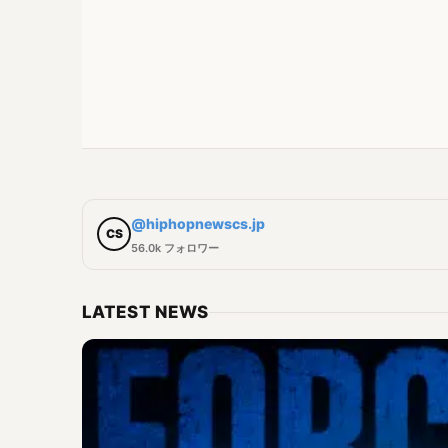
@hiphopnewscs.jp
CS
56.0k フォロワー
LATEST NEWS