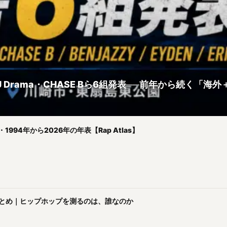
ock・DJ Drama・CHASE Bら6組発表──前年から続く
94年から2026年の年表【Rap Atlas】
まとめ｜ヒップホップを測るのは、誰なのか