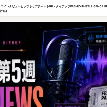
ース
インタビュー
ヒップホップチャート
PR・タイアップ
FASHION
INTELLIGENCE U
報
DTM