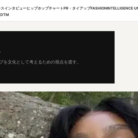
ース
インタビュー
ヒップホップチャート
PR・タイアップ
FASHION
INTELLIGENCE U
報
DTM
ム
プを文化として考えるための視点を渡す。