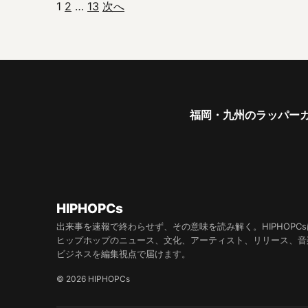
1
2
…
13
次へ
投稿のページ送り
福岡・九州のラッパーガ
HIPHOPCs
出来事を速報で終わらせず、その意味を読み解く。HIPHOPCs
ヒップホップのニュース、文化、アーティスト、リリース、音
ビジネスを編集視点で届けます。
© 2026 HIPHOPCs