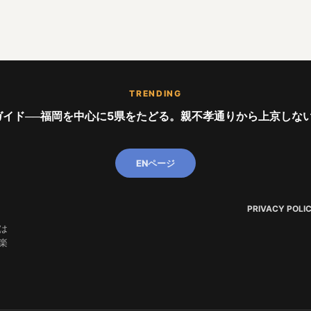
TRENDING
イド──福岡を中心に5県をたどる。親不孝通りから上京しない世代ま
ENページ
PRIVACY POLI
は
楽