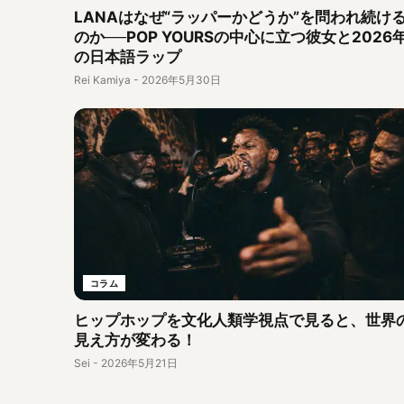
LANAはなぜ“ラッパーかどうか”を問われ続け
のか──POP YOURSの中心に立つ彼女と2026
の日本語ラップ
Rei Kamiya
-
2026年5月30日
コラム
ヒップホップを文化人類学視点で見ると、世界
見え方が変わる！
Sei
-
2026年5月21日