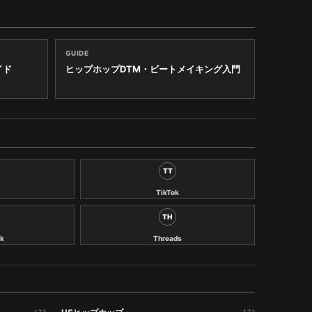
GUIDE
イド
ヒップホップDTM・ビートメイキング入門
TT
TikTok
TH
k
Threads