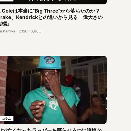
J. Coleは本当に“Big Three”から落ちたのか？
Drake、Kendrickとの違いから見る「偉大さの
指標」
ei Kamiya
-
2026年6月6日
コラム
AIで亡くなったラッパーを蘇らせるのは追悼か。