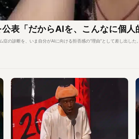
を公表「だからAIを、こんなに個人
ム症の診断を、いま自分がAIに向ける拒否感の“理由”として差し出した