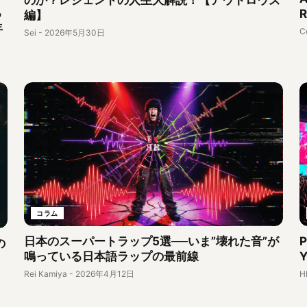
る
編】
年
C
Sei
-
2026年5月30日
コラム
日本のスーパートラップ5選──いま”壊れた音”が
の
鳴っている日本語ラップの最前線
Rei Kamiya
-
2026年4月12日
H