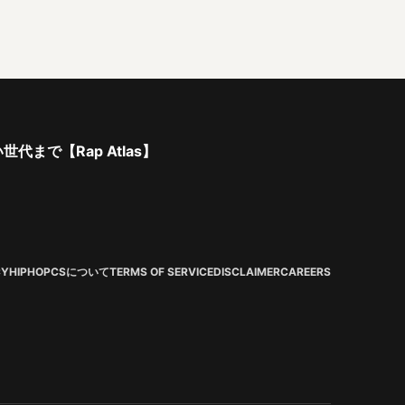
で【Rap Atlas】
CY
HIPHOPCSについて
TERMS OF SERVICE
DISCLAIMER
CAREERS