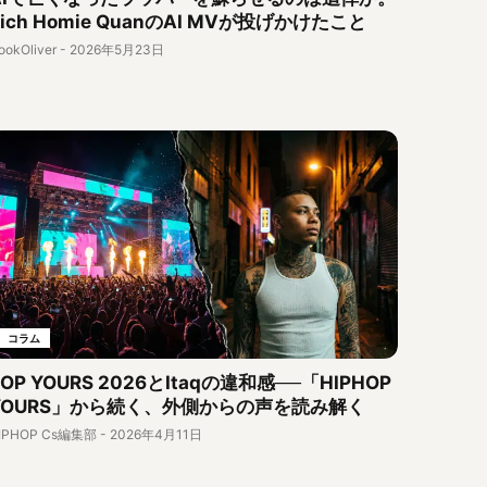
Rich Homie QuanのAI MVが投げかけたこと
ookOliver
-
2026年5月23日
コラム
POP YOURS 2026とItaqの違和感──「HIPHOP
YOURS」から続く、外側からの声を読み解く
IPHOP Cs編集部
-
2026年4月11日