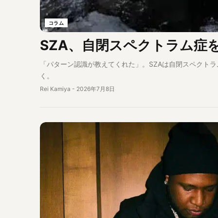
コラム
SZA、自閉スペクトラム症
「パターン認識が教えてくれた」。SZAは自閉スペクトラ
く。
Rei Kamiya
-
2026年7月8日