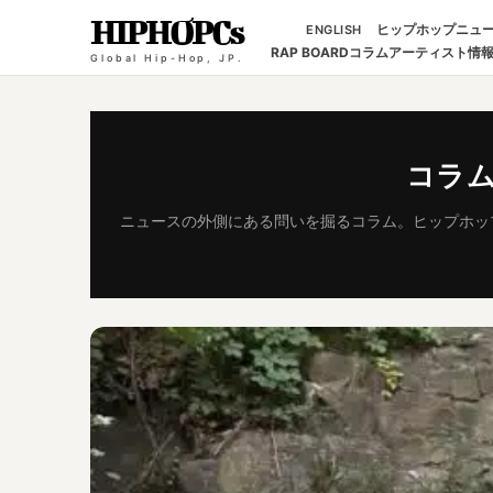
HIPHOPCs
ヒップホップニュ
ENGLISH
RAP BOARD
コラム
アーティスト情
Global Hip-Hop, JP.
コラ
ニュースの外側にある問いを掘るコラム。ヒップホッ