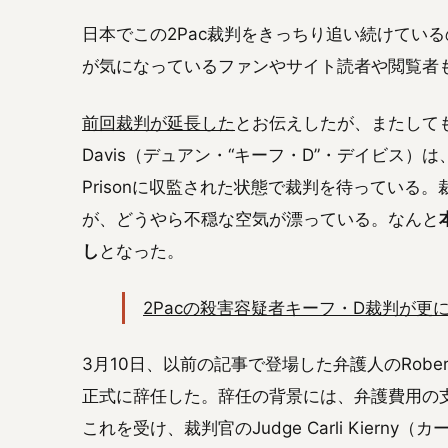
日本でこの2Pac裁判をきっちり追い続けてい
が気になっているファンやサイト読者や閲覧者
前回裁判が延長した
とお伝えしたが、またしても延期
Davis（デュアン・“キーフ・D”・デイビス）は、拘
Prisonに収監された状態で裁判を待っている。
が、どうやら不穏な空気が漂っている。なんと
し
となった。
2Pacの殺害容疑者キーフ・D裁判が更
3月10日、以前の記事で登場した弁護人のRobert
正式に辞任した。辞任の背景には、弁護費用の
これを受け、裁判官のJudge Carli Kier