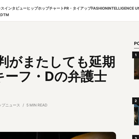
ース
インタビュー
ヒップホップチャート
PR・タイアップ
FASHION
INTELLIGENCE U
報
DTM
P
裁判がまたしても延期
キーフ・Dの弁護士
ップニュース
5 MIN READ