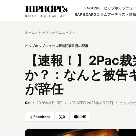
HIPHOPCs
ヒップホップニュ
ENGLISH
RAP BOARD
コラム
アーティスト情
Global Hip-Hop, JP.
ホーム
»
ヒップホップニュース
»
ヒップホップニュース
新着記事
注目の記事
【速報！】2Pac
か？：なんと被告
が辞任
Sei
2026年3月15日
UPDATED 2026年4月27日
ヒップホ
Facebook
X
LINE