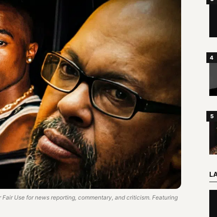
L
Fair Use for news reporting, commentary, and criticism. Featuring