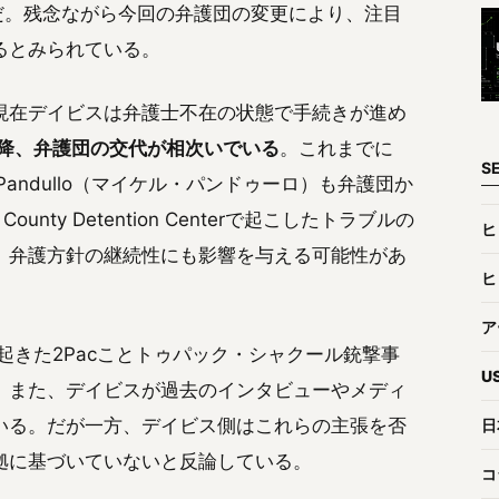
だ。残念ながら今回の弁護団の変更により、注目
るとみられている。
現在デイビスは弁護士不在の状態で手続きが進め
以降、弁護団の交代が相次いでいる
。これまでに
S
el Pandullo（マイケル・パンドゥーロ）も弁護団か
nty Detention Centerで起こしたトラブルの
ヒ
、弁護方針の継続性にも影響を与える可能性があ
ヒ
ア
起きた2Pacことトゥパック・シャクール銃撃事
U
。また、デイビスが過去のインタビューやメディ
いる。だが一方、デイビス側はこれらの主張を否
日
拠に基づいていないと反論している。
コ