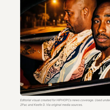
Editorial visual created for HIPHOPCs news coverage. Used under 
2Pac and Keefe D. Via original media sources.