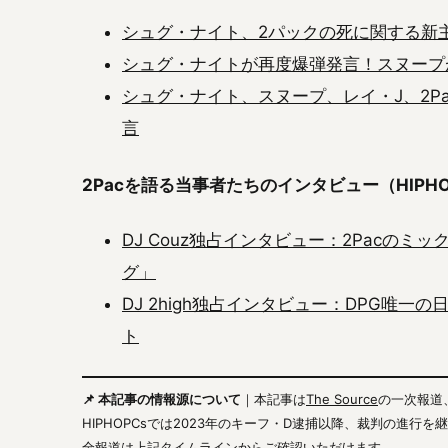
シュグ・ナイト、2パックの死に関する新
シュグ・ナイトが再度爆弾発言！スヌープ
シュグ・ナイト、スヌープ、レイ・J、2P
言
2Pacを語る当事者たちのインタビュー（HIPH
DJ Couz独占インタビュー：2Pacの
グ」
DJ 2high独占インタビュー：DPG唯一
ト
📌 本記事の情報源について
｜本記事は
The Source
の一次報道、
HIPHOPCsでは2023年のキーフ・D逮捕以降、裁判の進
全報道は上記タイムラインからご確認いただけます。