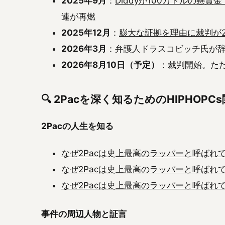
2025年9月
：
Diddyが100万ドルの懸
連が再燃
2025年12月
：
膨大な証拠を理由に裁判が2
2026年3月
：弁護人ドラスコビッチ氏が辞
2026年8月10日（予定）
：裁判開始。た
🔍 2Pacを深く知るためのHIPHOPC
2Pacの人生を知る
なぜ2Pacは史上最高のラッパーと呼ばれ
なぜ2Pacは史上最高のラッパーと呼ばれ
なぜ2Pacは史上最高のラッパーと呼ばれ
事件の周辺人物と証言