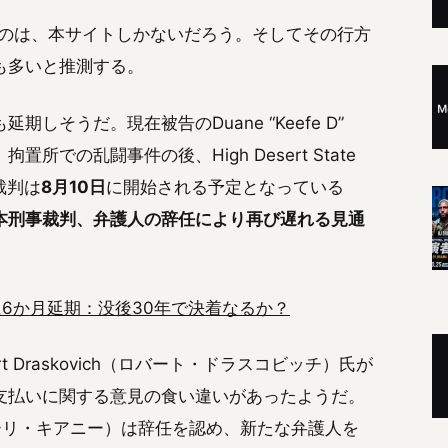
るのは、本サイトしかないだろう。そしてその行方
も多いと推測する。
しそうだ。現在被告のDuane “Keefe D”
置所での乱闘事件の後、High Desert State
裁判は
8月10日
に開始される予定となっている
本刑事裁判、弁護人の辞任により再び遅れる見通
に6か月延期：没後30年で決着なるか？
 Draskovich（ロバート・ドラスコビッチ）氏が
支払いに関する意見の食い違いがあったようだ。
ny（カーリ・キアニー）は辞任を認め、新たな弁護人を