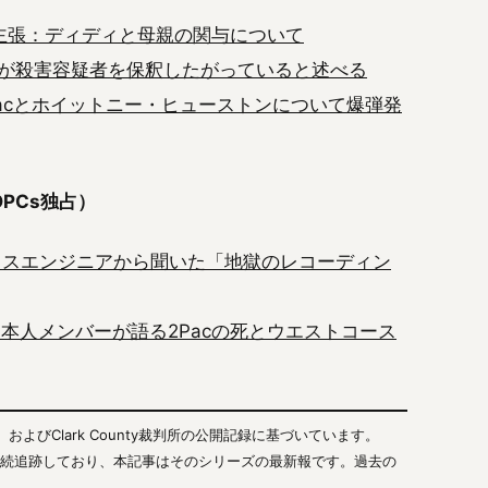
主張：ディディと母親の関与について
が殺害容疑者を保釈したがっていると述べる
acとホイットニー・ヒューストンについて爆弾発
OPCs独占）
ミックスエンジニアから聞いた「地獄のレコーディン
の日本人メンバーが語る2Pacの死とウエストコース
およびClark County裁判所の公開記録に基づいています。
行を継続追跡しており、本記事はそのシリーズの最新報です。過去の