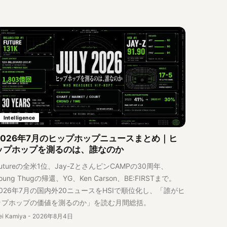
Intelligence
2026年7月のヒップホップニュースまとめ｜ヒ
ップホップを測るのは、誰なのか
utureの全米1位、Jay-ZとさんピンCAMPの30周年、
oung Thugの帰還、YG、Ken Carson、BE:FIRSTまで。
2026年7月の国内外20ニュースをHSIで順位化し、「誰がヒ
ップホップの価値を測るのか」を読む月間総括。
ei Kamiya
-
2026年8月4日