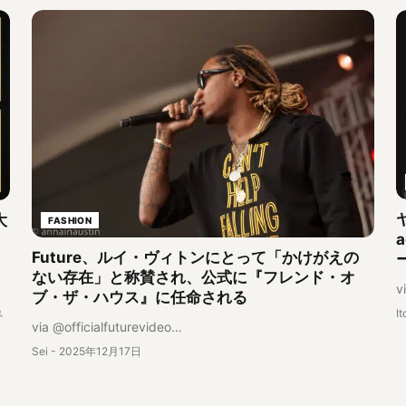
大
FASHION
Future、ルイ・ヴィトンにとって「かけがえの
ない存在」と称賛され、公式に『フレンド・オ
v
ブ・ザ・ハウス』に任命される
ュ
It
via @officialfuturevideo…
Sei
-
2025年12月17日