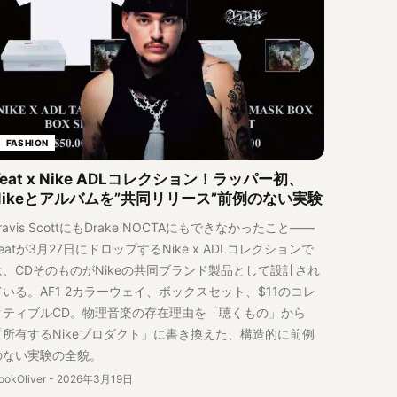
FASHION
Yeat x Nike ADLコレクション！ラッパー初、
Nikeとアルバムを”共同リリース”前例のない実験
ravis ScottにもDrake NOCTAにもできなかったこと——
eatが3月27日にドロップするNike x ADLコレクションで
は、CDそのものがNikeの共同ブランド製品として設計され
ている。AF1 2カラーウェイ、ボックスセット、$11のコレ
クティブルCD。物理音楽の存在理由を「聴くもの」から
「所有するNikeプロダクト」に書き換えた、構造的に前例
のない実験の全貌。
ookOliver
-
2026年3月19日