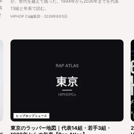
年
が、世代を越えて残った。1994年から2026年までを代表
稿
13組と年表で読む。
そ
HIPHOP Cs編集部
-
2026年8月5日
ヒップホップニュース
東京のラッパー地図｜代表14組・若手3組・