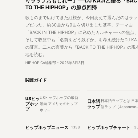
りラップおもしれー」──DJ KAJIと語る『BAC
TO THE HIPHOP』の原点回帰
歌ものまで広げてきた紅桜が、今回あえて選んだのはラッ
プだった。約30曲から9曲を切り出した基準、テーマ曲
「BACK IN THE HIPHOP」に込めたカルチャーへの焦点
そして収監中も「名前をどう残すか」を考え続けたDJ KAJ
の証言。二人の言葉から『BACK TO THE HIPHOP』の現
地を読む。
HIPHOP Cs編集部
-
2026年8月3日
関連ガイド
USヒップホップの最新
USヒッ
日本語ラップとは 日
日本語
プホッ
動向 アメリカのヒップ
ラップ
語ラップ（Japanese..
プ
ホッ...
ヒップホップニュース
ヒップホップチャート
1,138
3