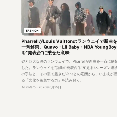
FASHION
PharrellがLouis Vuittonのランウェイで新曲
一斉解禁、Quavo・Lil Baby・NBA YoungBoy
を“発表台”に乗せた意味
砂と巨大な波のランウェイで、Pharrellが新曲を一斉に解
した。ランウェイを”新曲の発表台”に変える4シーズン連
の手法と、その裏で起きたVansとの応酬から、いま彼が
る「文化を編集する力」を読み解く。
Ito Kotaro
-
2026年6月25日