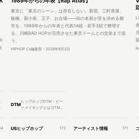
K
1989年からの年表【Rap Atlas】
東京に「東京のシーン」は存在しない。新宿、三軒茶屋、
L
板橋、新小岩、王子、お台場——街の名前が音を決める都
発
市を、1989年からの年表と代表14組・若手3組で整理す
、
る。川崎BAD HOPが完売させた東京ドームとの交差まで追
I
う。
在
R
HIPHOP Cs編集部
-
2026年8月2日
本
ヒップホップDTM・ビー
DTM
.
トメイキングとは DTM...
USヒップホップ
アーティスト情報
34
172
171