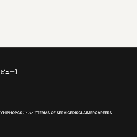
ンタビュー】
CY
HIPHOPCSについて
TERMS OF SERVICE
DISCLAIMER
CAREERS