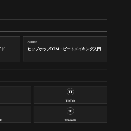
GUIDE
イド
ヒップホップDTM・ビートメイキング入門
TT
TikTok
TH
k
Threads