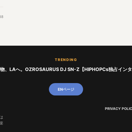
38
TRENDING
、LAへ。OZROSAURUS DJ SN-Z【HIPHOPCs独占イ
ENページ
PRIVACY POLI
は
楽