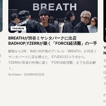
FASHION
を
BREATHが渋谷ミヤシタパークに出店
BADHOP,YZERRが築く「FORCE経済圏」の一手
解散から2年、BAD HOP発のアパレル「BREATH」が渋谷ミ
禁
ヤシタパークに店を構えた。STUDIO33コラボから、
T
続
YZERRが音楽の外側に築く「FORCE経済圏」までを読み解
Y
握
く。
Ito Kotaro
-
2026年6月20日
C