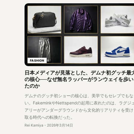
FASHION
日本メディアが見落とした、デムナ初グッチ最
の核心──なぜ無名ラッパーがランウェイを歩い
たのか
デムナのグッチ初ショーの核心は、美学でもセレブでもな
い。FakeminkやNettspendの起用に表れたのは、ラグジ
アリーがアンダーグラウンドから文化的リアリティを受け
取る時代への転換だった。
Rei Kamiya
-
2026年3月14日