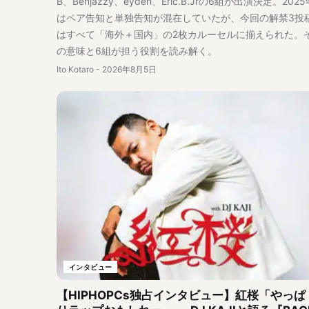
B、Benjazzy、eyden、Eric.B.Jrの6組が出演決定。2025
はペア告知と単独告知が混在していたが、今回の解禁3投
はすべて「海外＋国内」の2枚カルーセルに揃えられた。
の意味と6組が担う役割を読み解く。
Ito Kotaro
-
2026年8月5日
インタビュー
【HIPHOPCs独占インタビュー】紅桜「やっぱ