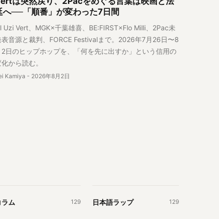
Vertは突然戻り、2Pacをめぐる言葉は映画と法
廷へ──「順番」が変わった7日間
il Uzi Vert、MGK×千葉雄喜、BE:FIRST×Flo Milli、2Pac未
表音源と裁判、FORCE Festivalまで。2026年7月26日〜8
月2日のヒップホップを、「何を先に出すか」という信用の
変化から読む。
ei Kamiya
-
2026年8月2日
コラム
日本語ラップ
129
129