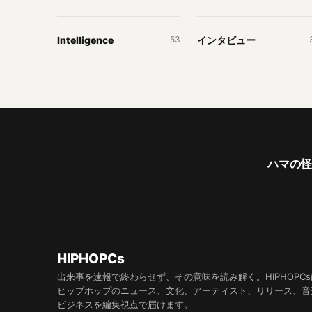
Intelligence
インタビュー
53
ハマの怪物
HIPHOPCs
出来事を速報で終わらせず、その意味を読み解く。HIPHOPCs
ヒップホップのニュース、文化、アーティスト、リリース、音
ビジネスを編集視点で届けます。