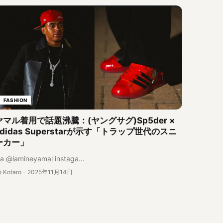
FASHION
ヤマル着用で話題沸騰：(ヤングサグ)Sp5der ×
adidas Superstarが示す「トラップ世代のスニ
ーカー」
ia @lamineyamal instaga…
o Kotaro
-
2025年11月14日