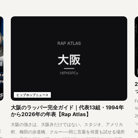
ヒップホップニュース
F
大阪のラッパー完全ガイド｜代表13組・1994年
Y
から2026年の年表【Rap Atlas】
大阪の強さは、大阪弁だけではない。スタジオ、アメリカ
E
村、梅田の歩道橋、クルー──同じ言葉を何度も試せる場所
R