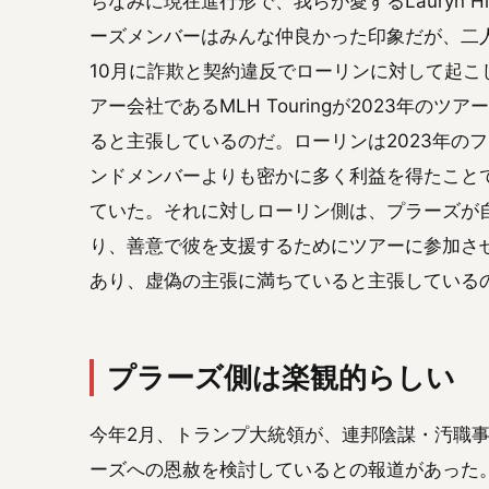
ちなみに現在進行形で、我らが愛するLauryn 
ーズメンバーはみんな仲良かった印象だが、二人
10月に詐欺と契約違反でローリンに対して起
アー会社であるMLH Touringが2023年
ると主張しているのだ。ローリンは2023年の
ンドメンバーよりも密かに多く利益を得たこと
ていた。それに対しローリン側は、プラーズが
り、善意で彼を支援するためにツアーに参加さ
あり、虚偽の主張に満ちていると主張している
プラーズ側は楽観的らしい
今年2月、トランプ大統領が、連邦陰謀・汚職事
ーズへの恩赦を検討しているとの報道があった。プラ