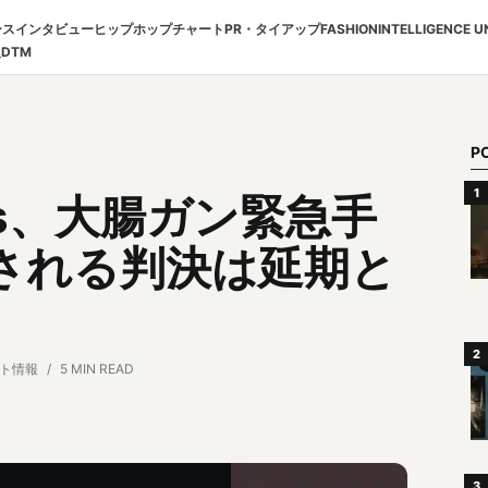
ース
インタビュー
ヒップホップチャート
PR・タイアップ
FASHION
INTELLIGENCE U
報
DTM
P
Pras、大腸ガン緊急手
される判決は延期と
ト情報
5 MIN READ