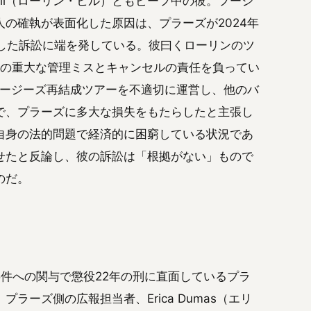
Hill（ローリン・ヒル）ともビーフ中の彼。フージ
の確執が表面化した原因は、プラーズが2024年
こした訴訟に端を発している。彼曰くローリンのツ
のツアーの重大な管理ミスとキャンセルの責任を負ってい
フージーズ再結成ツアーを不適切に運営し、他のバ
で、プラーズに多大な損失をもたらしたと主張し
自身の法的問題で経済的に困窮している状況であ
せたと反論し、彼の訴訟は「根拠がない」もので
のだ。
件への関与で懲役22年の刑に直面しているプラ
ーズ側の広報担当者、Erica Dumas（エリ