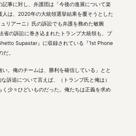
の記事に対し、弁護団は「今後の進展について楽
人は、2020年の大統領選挙結果を覆そうとした
ディ・ジュリアーニ）氏の訴訟でも弁護を務めた敏腕
く司法省の訴訟に巻き込まれたトランプ大統領も、プ
 Supastar』に収録されている『1st Phone
るのだ。
無い。俺のチームは、勝利を確信している」とと
的な訴追について言えば、（トランプ氏と俺は）
らく少々ひどいものだった。俺たちは正義を求め
」
。