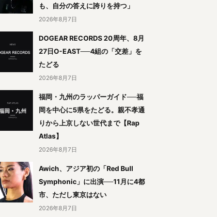
も、自分の答えに誇りを持つ」
2026年8月7日
DOGEAR RECORDS 20周年、8月
27日O-EAST──4組の「交差」を
たどる
2026年8月7日
福岡・九州のラッパーガイド──福
岡を中心に5県をたどる。親不孝通
りから上京しない世代まで【Rap
Atlas】
2026年8月7日
Awich、アジア初の「Red Bull
Symphonic」に出演──11月に4都
市、ただし東京はない
2026年8月7日