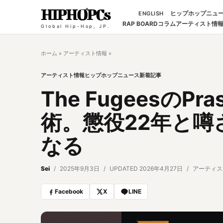
HIPHOPCs
ヒップホップニュ
ENGLISH
RAP BOARD
コラム
アーティスト情
Global Hip-Hop, JP.
ホーム
»
アーティスト情報
»
アーティスト情報
ヒップホップニュース
新着記事
The Fugeesの
術。懲役22年と噂
なる
Sei
2025年9月3日
UPDATED 2026年4月27日
アーティス
Facebook
X
LINE