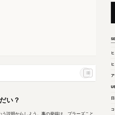
S
ヒ
ヒ
ア
U
日
だい？
コ
いう説明からしよう。事の発端は、プラーズこと