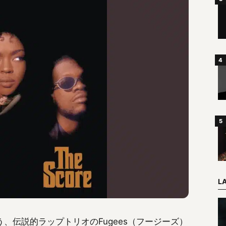
L
、伝説的ラップトリオのFugees（フージーズ）