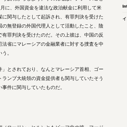
In
23年4月に、外国資金を違法な政治献金に利用して米
謀に関与したとして起訴され、有罪判決を受けた
イ
国の無登録の外国代理人として活動したこと、陰
で有罪判決を受けたのだ。その上彼は、中国の反
司法省にマレーシアの金融業者に対する捜査を中
いう。
件」とされており、なんとマレーシア首相、ゴー
トランプ大統領の資金提供者も関与していたそう
い事件に関与していたものだ。