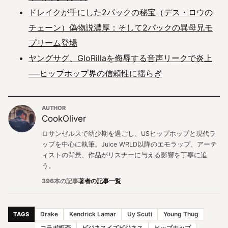
ドレイクが手にした2パックの秘宝（デス・ロウの
チェーン）偽物説濃厚：そして2パックの異母兄モ
プリーム登場
ヤングサグ、GloRillaを侮辱する音声リークで炎上
──ヒップホップ界の信頼性に揺らぎ
AUTHOR
CookOliver
ロサンゼルスで幼少期を過ごし、USヒップホップと現代ラ
ップを中心に執筆。Juice WRLD以降のエモラップ、アーテ
ィストの背景、作品がリスナーに与える影響を丁寧に追
う。
396本の記事
著者の記事一覧
Drake
Kendrick Lamar
Uy Scuti
Young Thug
TAGS
コラボ拒否
ビジネスイズビジネス
ヒップホップ