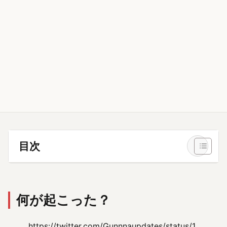
目次
何が起こった？
https://twitter.com/Gunnnaupdates/status/1