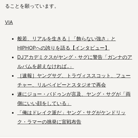
ることを願っています。
VIA
般若、リアルを生きる｜「飾らない強さ」と
HIPHOPへの誇りを語る【インタビュー】
DJアカデミクスがヤング・サグに警告「ガンナのア
ルバムを超えなければ..」
［速報］ヤングサグ、トラヴィススコット、フュー
チャー、リルベイビーとスタジオで再会
遂にジョー・バドゥンが言及、ヤング・サグが「両
側にいい顔をしている」
「俺はドレイク派だ」ヤング・サグがケンドリッ
ク・ラマーの挑発に宣戦布告