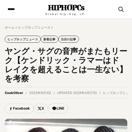
HIPHOPCs
Global Hip-Hop, JP.
ホーム
»
ヒップホップニュース
»
ヒップホップニュース
新着記事
注目の記事
ヤング・サグの音声がまたもリー
ク【ケンドリック・ラマーはド
レイクを超えることは一生ない】
を考察
CookOliver
2025年9月3日
UPDATED 2026年4月27日
ヒップホップニュー
Facebook
X
LINE