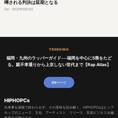
噂される判決は延期となる
Sei
-
2025年9月3日
TRENDING
福岡・九州のラッパーガイド──福岡を中心に5県をたど
る。親不孝通りから上京しない世代まで【Rap Atlas】
ENページ
HIPHOPCs
出来事を速報で終わらせず、その意味を読み解く。HIPHOPCsはヒップ
ホップのニュース、文化、アーティスト、リリース、音楽ビジネスを編
集視点で届けます。