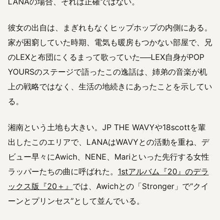
LANAの場合、それは正確ではない。
彼女の出自は、まぎれもなくヒップホップの内側にある。
家が困窮していた時期、電気も暖房もつかない部屋で、兄
のLEXと布団にくるまって歌っていた──LEX自身がPOP
YOURSのステージで語ったこの逸話は、姉弟の音楽が机
上の戦略ではなく、生活の地続きにあったことを示してい
る。
湘南という土地も大きい。JP THE WAVYや18scottを輩
出したこのエリアで、LANAはWAVYとの活動を重ね、デ
ビュー早々にAwich、NENE、Mariといった先行する女性
ラッパーたちの曲に呼ばれた。
1stアルバム『20』のデラ
ックス版『20＋』
では、Awichとの「Stronger」で“クイ
ーンとプリンセス”として並んでいる。