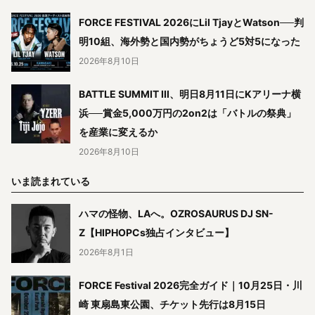
FORCE FESTIVAL 2026にLil TjayとWatson──判
明10組、海外勢と国内勢がちょうど5対5になった
2026年8月10日
BATTLE SUMMIT III、明日8月11日にKアリーナ横
浜──賞金5,000万円の2on2は「バトルの祭典」
を産業に変えるか
2026年8月10日
いま読まれている
ハマの怪物、LAへ。OZROSAURUS DJ SN-
Z【HIPHOPCs独占インタビュー】
2026年8月1日
FORCE Festival 2026完全ガイド｜10月25日・川
崎 東扇島東公園、チケット先行は8月15日