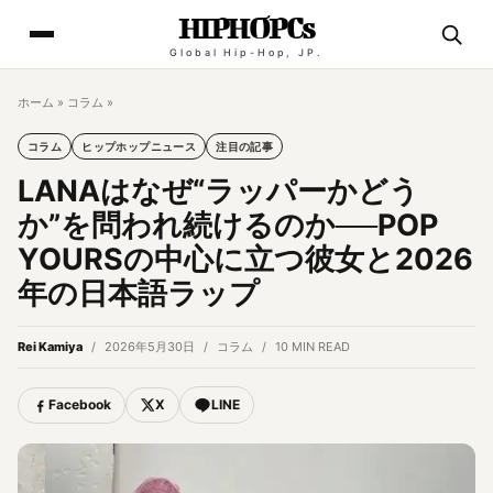
HIPHOPCs
Global Hip-Hop, JP.
ホーム
»
コラム
»
コラム
ヒップホップニュース
注目の記事
LANAはなぜ“ラッパーかどう
か”を問われ続けるのか──POP
YOURSの中心に立つ彼女と2026
年の日本語ラップ
Rei Kamiya
2026年5月30日
コラム
10 MIN READ
Facebook
X
LINE