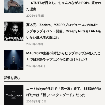
──STUTSが目立ち、ちゃんみながJ-POPに置かれ
た理由
2026年6月8日
高木完、Zeebra、YZERRプロデュースのMAJヒ
ップホップイベント開催、Creepy NutsもLANAも
いない継承者の顔ぶれ
2026年5月8日
MAJ 2026主要6部門からヒップホップが消えたこ
とで日本語ラップはどう位置づけられた?
2026年5月4日
背景を読む
ニートtokyoが8月で「第一幕」終了。SEEDAが挙
げたのは「新しいスタンダード」だった
2026年8月10日