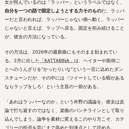
女が拒んでいるのは「ラッパー」というラベルではなく、
自分を一つの語で固定しようとする力そのもの
だ。ラッパ
ーだと言われれば、ラッパーじゃない側へ動く。ラッパー
じゃないと言えば、ラップへ戻る。固定を拒み続けること
が、彼女の方法になっている。
その方法は、2026年の最新曲にもそのまま刻まれてい
る。2月に出した
「KATTARINA」
は、ヘイターや面倒ご
とへのうんざりを“かったりいな”という一言に込めたダン
スチューンだが、その中には〈ツイートしている暇がある
ならラップをしろ〉という主旨の一節がある。
「あれはラッパーなのか」という外野の議論を、彼女は反
論で打ち返すのではなく、楽曲のパンチラインとして取り
込んでしまう。論争を素材に変えるこのやり方こそ、カテ
ゴリーの拒否を芸にまで高めた到達点として読める。