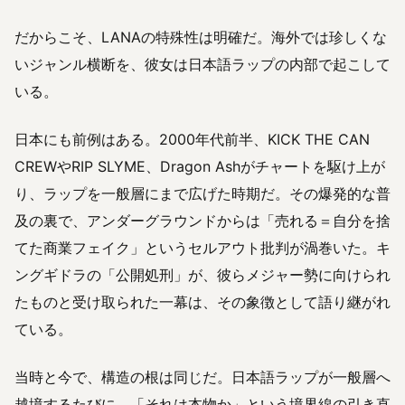
だからこそ、LANAの特殊性は明確だ。海外では珍しくな
いジャンル横断を、彼女は日本語ラップの内部で起こして
いる。
日本にも前例はある。2000年代前半、KICK THE CAN
CREWやRIP SLYME、Dragon Ashがチャートを駆け上が
り、ラップを一般層にまで広げた時期だ。その爆発的な普
及の裏で、アンダーグラウンドからは「売れる＝自分を捨
てた商業フェイク」というセルアウト批判が渦巻いた。キ
ングギドラの「公開処刑」が、彼らメジャー勢に向けられ
たものと受け取られた一幕は、その象徴として語り継がれ
ている。
当時と今で、構造の根は同じだ。日本語ラップが一般層へ
越境するたびに、「それは本物か」という境界線の引き直