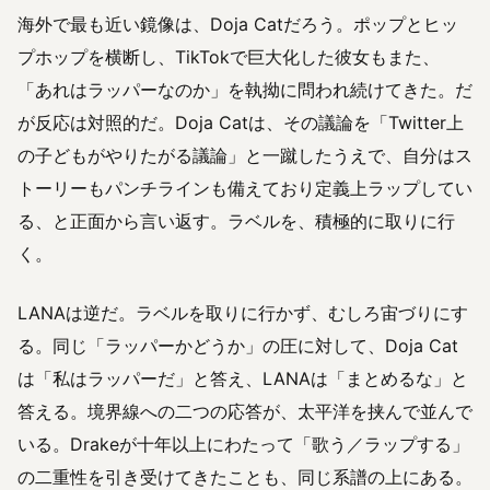
海外で最も近い鏡像は、Doja Catだろう。ポップとヒッ
プホップを横断し、TikTokで巨大化した彼女もまた、
「あれはラッパーなのか」を執拗に問われ続けてきた。だ
が反応は対照的だ。Doja Catは、その議論を「Twitter上
の子どもがやりたがる議論」と一蹴したうえで、自分はス
トーリーもパンチラインも備えており定義上ラップしてい
る、と正面から言い返す。ラベルを、積極的に取りに行
く。
LANAは逆だ。ラベルを取りに行かず、むしろ宙づりにす
る。同じ「ラッパーかどうか」の圧に対して、Doja Cat
は「私はラッパーだ」と答え、LANAは「まとめるな」と
答える。境界線への二つの応答が、太平洋を挟んで並んで
いる。Drakeが十年以上にわたって「歌う／ラップする」
の二重性を引き受けてきたことも、同じ系譜の上にある。