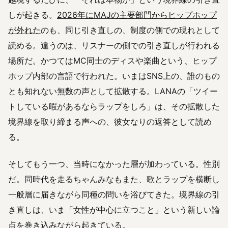
しが起きる。
2026年にMAJの主要部門からヒップホップ
が外れた
のも、同じ引き直しの、制度の側での現れとして
読める。違うのは、リスナーの側での引き直しが行われる
場所だ。かつてはMC同士のディスや楽曲という、ヒップ
ホップ内部の言語で行われた。いまはSNS上の、誰のもの
とも知れない無数の声として拡散する。LANAの「ツイー
トしている暇があるならラップをしろ」は、その拡散した
境界線を取り締まる声への、彼女なりの返答として読め
る。
そしてもう一つ、当時になかった層が加わっている。性別
だ。同時代を走るちゃんみなもまた、歌とラップを横断し
一般層に届きながら同種の問いを浴びてきた。境界線の引
き直しは、いま「女性が中心に立つこと」という新しい論
点を巻き込みながら起きている。