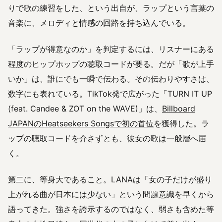
りで歌の練習をした、という出自が、ラップという言葉の
音楽に、メロディと情感の回路を持ち込んでいる。
「ラップが得意なのか」を判定するには、リスナーにある
程度のヒップホップの聴取コードが要る。だが「歌が上手
いか」は、誰にでも一瞬で伝わる。その伝わりやすさは、
数字にも表れている。TikTok発で広がった「TURN IT UP
(feat. Candee & ZOT on the WAVE)」は、
Billboard
JAPANのHeatseekers Songsで初の首位
を獲得した。ラ
ップの聴取コードを介さずとも、彼女の歌は一般層へ届
く。
第二に、等身大であること。LANAは「女の子だけが盛り
上がれる曲が日本には少ない」という問題意識を早くから
語ってきた。強さを誇示するのではなく、弱さも含めた等