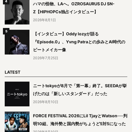
ハマの怪物、LAへ。OZROSAURUS DJ SN-
Z【HIPHOPCs独占インタビュー】
2026年8月1日
【インタビュー】Oddy lozyが語る
『Episode.0』、Yvng Patraとの歩みとAI時代の
ビートメイカー像
2026年7月25日
LATEST
ニートtokyoが8月で「第一幕」終了。SEEDAが挙
げたのは「新しいスタンダード」だった
2026年8月10日
FORCE FESTIVAL 2026にLil TjayとWatson──判
明10組、海外勢と国内勢がちょうど5対5になった
2026年8月10日