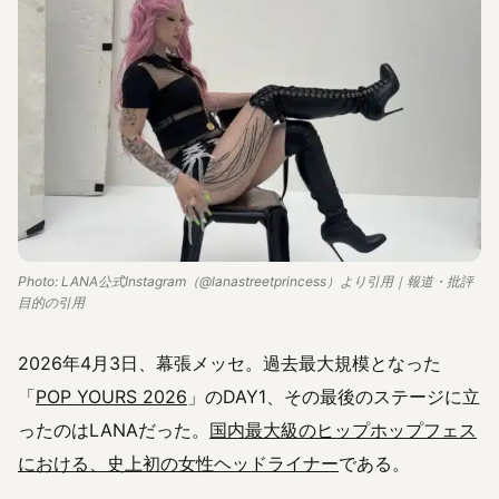
Photo: LANA公式Instagram（@lanastreetprincess）より引用｜報道・批評
目的の引用
2026年4月3日、幕張メッセ。過去最大規模となった
「
POP YOURS 2026
」のDAY1、その最後のステージに立
ったのはLANAだった。
国内最大級のヒップホップフェス
における、史上初の女性ヘッドライナー
である。