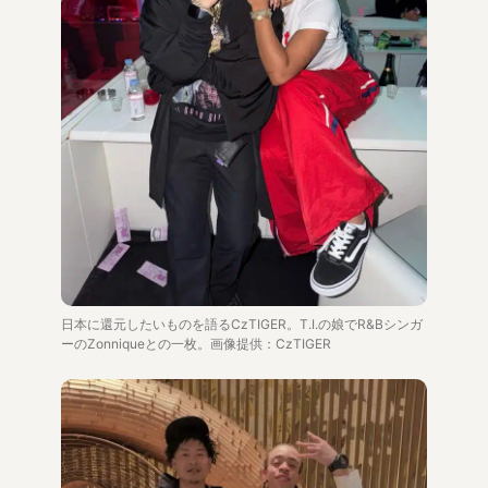
日本に還元したいものを語るCzTIGER。T.I.の娘でR&Bシンガ
ーのZonniqueとの一枚。画像提供：CzTIGER