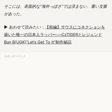
そこには、表面的な“海外っぽさ”では済まない、重い文脈
があった。
▶ あわせて読みたい：
【前編】サウスにコネクションを
築いた唯一の日本人ラッパー──CzTIGERとレジェンド
Bun B(UGK)“Let’s Get To It”制作秘話
スポンサーリンク