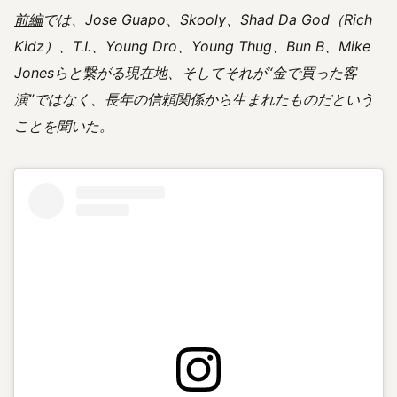
前編
では、Jose Guapo、Skooly、Shad Da God（Rich
Kidz）、T.I.、Young Dro、Young Thug、Bun B、Mike
Jonesらと繋がる現在地、そしてそれが“金で買った客
演”ではなく、長年の信頼関係から生まれたものだという
ことを聞いた。