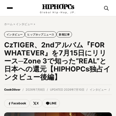
HIPHOPCs
Global Hip-Hop, JP.
ホーム
»
インタビュー
»
インタビュー
ヒップホップニュース
新着記事
CzTIGER、2ndアルバム『FOR
WHATEVER』を7月15日にリリ
ース─Zone 3で知った“REAL”と
日本への還元【HIPHOPCs独占イ
ンタビュー後編】
CookOliver
2026年7月8日
UPDATED 2026年7月10日
インタビュー
17
Facebook
X
LINE