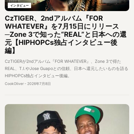
インタビュー
CzTIGER、2ndアルバム『FOR
WHATEVER』を7月15日にリリース
─Zone 3で知った“REAL”と日本への還
元【HIPHOPCs独占インタビュー後
編】
CzTIGERが2ndアルバム『FOR WHATEVER』、Zone 3で得た
REAL、T.I.やJose Guapoとの信頼、日本へ還元したいものを語る
HIPHOPCs独占インタビュー後編。
CookOliver
-
2026年7月8日