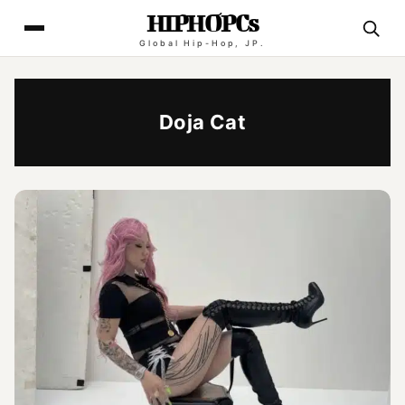
HIPHOPCs
Global Hip-Hop, JP.
Doja Cat