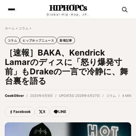
HIPHOPCs
Global Hip-Hop, JP.
ホーム
»
コラム
»
コラム
ヒップホップニュース
新着記事
［速報］BAKA、Kendrick
Lamarのディスに「怒り爆発寸
前」もDrakeの一言で冷静に、舞
台裏を語る
CookOliver
2025年4月9日
UPDATED 2026年4月27日
コラム
4 MIN R
Facebook
X
LINE