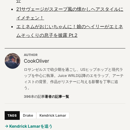
介
21サヴェージがスヌープ風の懐かしヘアスタイルに
イメチェン！
エミネムがおじいちゃんに！娘のヘイリーがエミネ
ムそっくりの息子を披露 Pt.2
AUTHOR
CookOliver
ロサンゼルスで幼少期を過ごし、USヒップホップと現代ラ
ップを中心に執筆。Juice WRLD以降のエモラップ、アーテ
ィストの背景、作品がリスナーに与える影響を丁寧に追
う。
396本の記事
著者の記事一覧
Drake
Kendrick Lamar
TAGS
→ Kendrick Lamarを追う