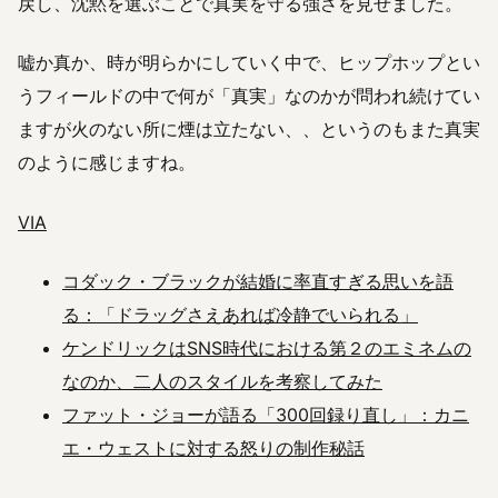
戻し、沈黙を選ぶことで真実を守る強さを見せました。
嘘か真か、時が明らかにしていく中で、ヒップホップとい
うフィールドの中で何が「真実」なのかが問われ続けてい
ますが火のない所に煙は立たない、、というのもまた真実
のように感じますね。
VIA
コダック・ブラックが結婚に率直すぎる思いを語
る：「ドラッグさえあれば冷静でいられる」
ケンドリックはSNS時代における第２のエミネムの
なのか、二人のスタイルを考察してみた
ファット・ジョーが語る「300回録り直し」：カニ
エ・ウェストに対する怒りの制作秘話