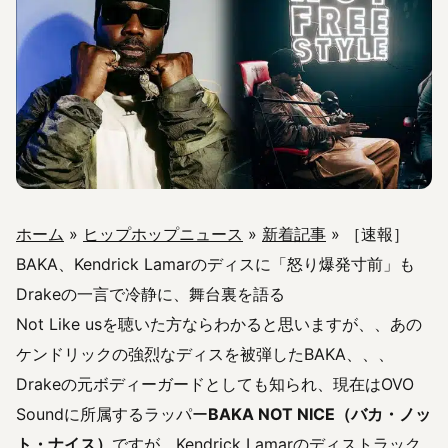
ホーム
»
ヒップホップニュース
»
新着記事
»
［速報］
BAKA、Kendrick Lamarのディスに「怒り爆発寸前」も
Drakeの一言で冷静に、舞台裏を語る
Not Like usを聴いた方ならわかると思いますが、、あの
ケンドリックの強烈なディスを被弾したBAKA、、、
Drakeの元ボディーガードとしても知られ、現在はOVO
Soundに所属するラッパー
BAKA NOT NICE（バカ・ノッ
ト・ナイス）
ですが、Kendrick Lamarのディストラック