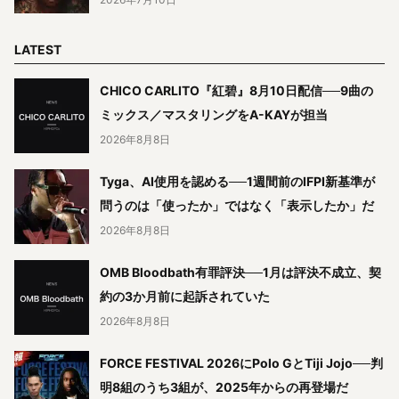
LATEST
CHICO CARLITO『紅碧』8月10日配信──9曲の
ミックス／マスタリングをA-KAYが担当
2026年8月8日
Tyga、AI使用を認める──1週間前のIFPI新基準が
問うのは「使ったか」ではなく「表示したか」だ
2026年8月8日
OMB Bloodbath有罪評決──1月は評決不成立、契
約の3か月前に起訴されていた
2026年8月8日
FORCE FESTIVAL 2026にPolo GとTiji Jojo──判
明8組のうち3組が、2025年からの再登場だ