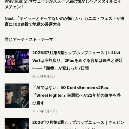
Previous: 21サヴェージがスヌープ風の懐かしヘアスタイルにイ
メチェン！
Next: 「テイラーとヤってないのが悔しい」カニエ・ウェストが深
夜に100連投で地獄の暴露大会
同じアーティスト・テーマ
2026年7月第5週ヒップホップニュース｜Lil Uzi
Vertは突然戻り、2Pacをめぐる言葉は映画と法廷
へ──「順番」が変わった7日間
2026年8月2日
「AIではない」50 Cent×Eminem×2Pac、
『Street Fighter』主題歌へが22年前の論争を呼
び戻す
2026年7月26日
2026年7月第2週ヒップホップニュース｜さんピン