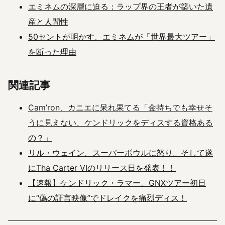
エミネムの深層に迫る：ラップ界の王者が築いた遺
産と人間性
50セントが明かす、エミネムが「世界最大ツアー」
を断った理由
関連記事
Cam’ron、カニエに呆れ果てる「金持ちでも幸せそ
うに見えない、ケンドリックをディスする資格ある
の？」
リル・ウェイン、スーパーボウルに怒り。そして遂
にTha Carter VIのリリース日を発表！！
【速報】ケンドリック・ラマー、GNXツアー初日
に“偽の証言映像”でドレイクを痛烈ディス！