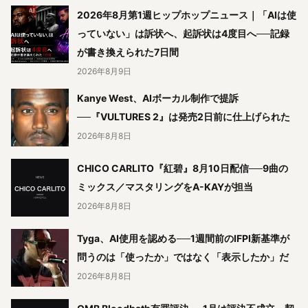
2026年8月第1週ヒップホップニュース｜「AIは使
っていない」は訴状へ、起訴状は4度目へ──記録
が書き換えられた7日間
2026年8月9日
Kanye West、AIボーカル制作で提訴
──『VULTURES 2』は発売2日前に仕上げられた
2026年8月8日
CHICO CARLITO『紅碧』8月10日配信──9曲の
ミックス／マスタリングをA-KAYが担当
2026年8月8日
Tyga、AI使用を認める──1週間前のIFPI新基準が
問うのは「使ったか」ではなく「表示したか」だ
2026年8月8日