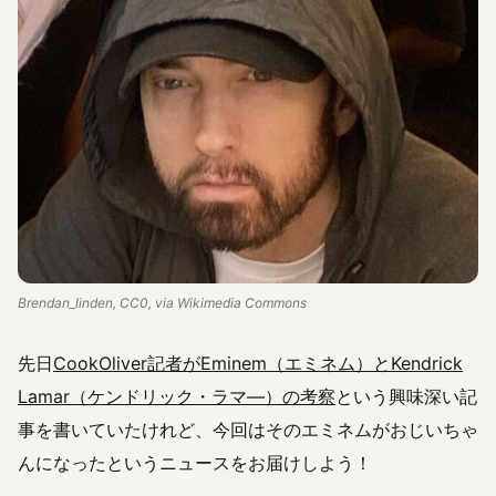
Brendan_linden, CC0, via Wikimedia Commons
先日
CookOliver記者がEminem（エミネム）とKendrick
Lamar（ケンドリック・ラマ―）の考察
という興味深い記
事を書いていたけれど、今回はそのエミネムがおじいちゃ
んになったというニュースをお届けしよう！