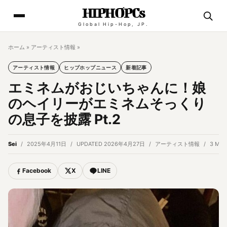
HIPHOPCs
Global Hip-Hop, JP.
ホーム
»
アーティスト情報
»
アーティスト情報
ヒップホップニュース
新着記事
エミネムがおじいちゃんに！娘
のヘイリーがエミネムそっくり
の息子を披露 Pt.2
Sei
2025年4月11日
UPDATED 2026年4月27日
アーティスト情報
3 MIN
Facebook
X
LINE