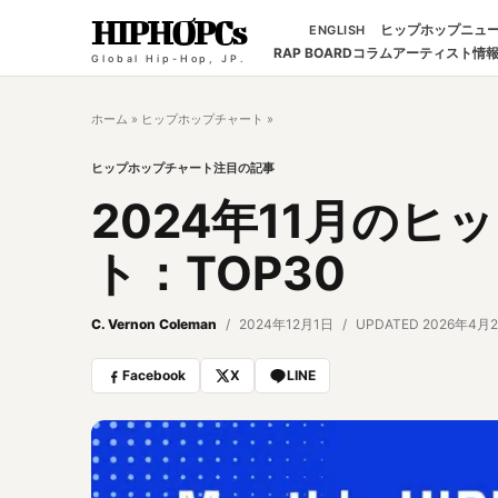
HIPHOPCs
ヒップホップニュ
ENGLISH
RAP BOARD
コラム
アーティスト情
Global Hip-Hop, JP.
ホーム
»
ヒップホップチャート
»
ヒップホップチャート
注目の記事
2024年11月の
ト：TOP30
C. Vernon Coleman
2024年12月1日
UPDATED 2026年4月
Facebook
X
LINE