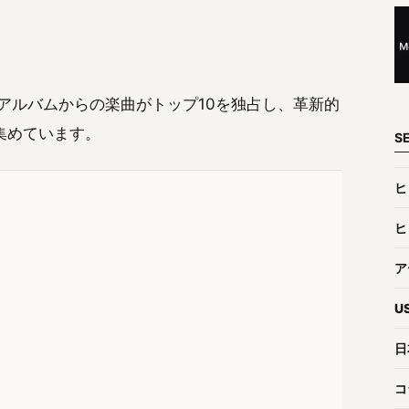
した。新アルバムからの楽曲がトップ10を独占し、革新的
集めています。
S
ヒ
ヒ
ア
U
日
コ