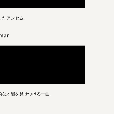
したアンセム。
amar
的な才能を見せつける一曲。