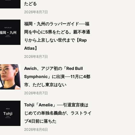
たどる
2026年8月7日
福岡・九州のラッパーガイド──福
岡を中心に5県をたどる。親不孝通
りから上京しない世代まで【Rap
Atlas】
2026年8月7日
Awich、アジア初の「Red Bull
Symphonic」に出演──11月に4都
市、ただし東京はない
2026年8月7日
Tohji「Amelie」──引退宣言後は
じめての単独名義曲が、ラストライ
ブ4日前に落ちた
2026年8月6日