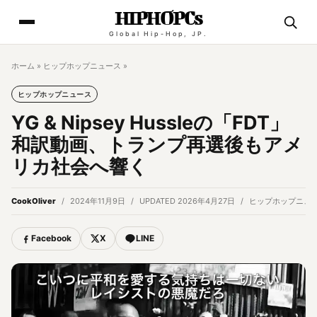
HIPHOPCs
Global Hip-Hop, JP.
ホーム
»
ヒップホップニュース
»
ヒップホップニュース
YG & Nipsey Hussleの「FDT」
和訳動画、トランプ再選後もアメ
リカ社会へ響く
CookOliver
2024年11月9日
UPDATED 2026年4月27日
ヒップホップニュ
Facebook
X
LINE