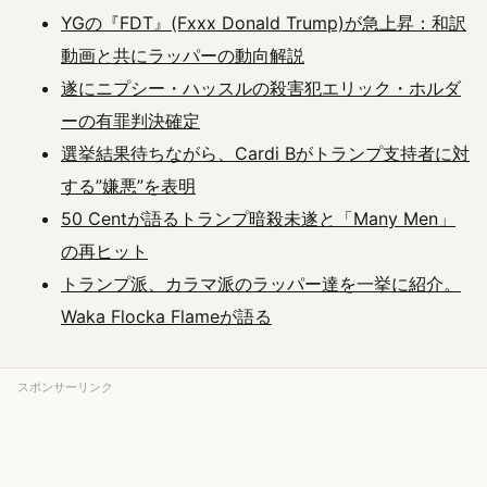
YGの『FDT』(Fxxx Donald Trump)が急上昇：和訳
動画と共にラッパーの動向解説
遂にニプシー・ハッスルの殺害犯エリック・ホルダ
ーの有罪判決確定
選挙結果待ちながら、Cardi Bがトランプ支持者に対
する”嫌悪”を表明
50 Centが語るトランプ暗殺未遂と「Many Men」
の再ヒット
トランプ派、カラマ派のラッパー達を一挙に紹介。
Waka Flocka Flameが語る
スポンサーリンク