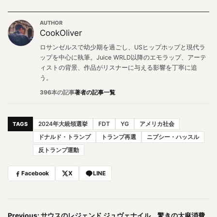
AUTHOR
CookOliver
ロサンゼルスで幼少期を過ごし、USヒップホップと現代ラ
ップを中心に執筆。Juice WRLD以降のエモラップ、アーテ
ィストの背景、作品がリスナーに与える影響を丁寧に追
う。
396本の記事
著者の記事一覧
2024年大統領選挙
FDT
YG
アメリカ社会
TAGS
ドナルド・トランプ
トランプ再選
ニプシー・ハッスル
反トランプ運動
Facebook
X
LINE
Previous: サウスのレジェンド ジュヴェナイル、驚きの大麻消費