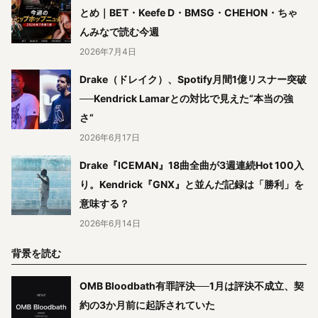
とめ｜BET・Keefe D・BMSG・CHEHON・ちゃ
んみなで読む今週
2026年7月4日
Drake（ドレイク）、Spotify月間1億リスナー突破
──Kendrick Lamarとの対比で見えた“本当の強
さ”
2026年6月17日
Drake『ICEMAN』18曲全曲が3週連続Hot 100入
り。Kendrick『GNX』と並んだ記録は「勝利」を
意味する？
2026年6月14日
背景を読む
OMB Bloodbath有罪評決──1月は評決不成立、契
約の3か月前に起訴されていた