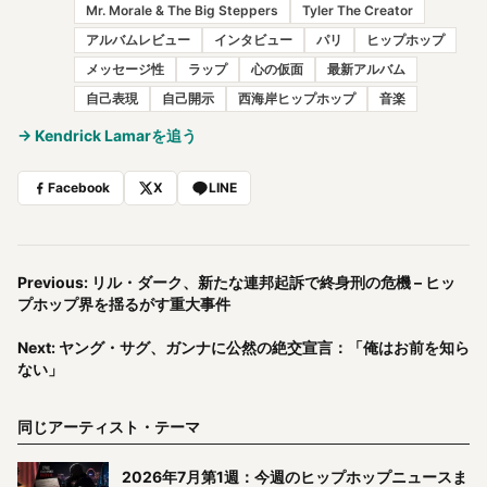
Mr. Morale & The Big Steppers
Tyler The Creator
アルバムレビュー
インタビュー
パリ
ヒップホップ
メッセージ性
ラップ
心の仮面
最新アルバム
自己表現
自己開示
西海岸ヒップホップ
音楽
→ Kendrick Lamarを追う
Facebook
X
LINE
Previous: リル・ダーク、新たな連邦起訴で終身刑の危機 – ヒッ
プホップ界を揺るがす重大事件
Next: ヤング・サグ、ガンナに公然の絶交宣言：「俺はお前を知ら
ない」
同じアーティスト・テーマ
2026年7月第1週：今週のヒップホップニュースま