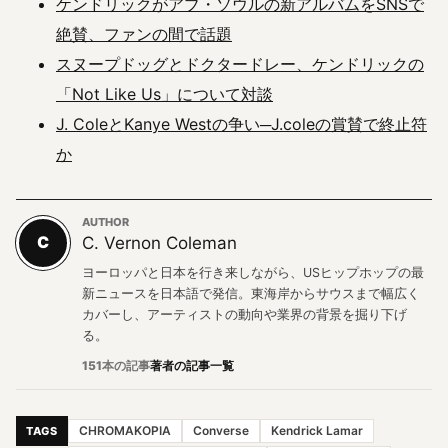
ケンドリックがアブ・ソウルの新アルバムをSNSで
絶賛、ファンの間で話題
スヌープドッグとドクタードレー、ケンドリックの
「Not Like Us」について対談
J. ColeとKanye Westの争い─J.coleの賞賛で終止符
か
AUTHOR
C
C. Vernon Coleman
ヨーロッパと日本を行き来しながら、USヒップホップの最
新ニュースを日本語で発信。東海岸からサウスまで幅広く
カバーし、アーティストの動向や業界の背景を掘り下げ
る。
151本の記事
著者の記事一覧
CHROMAKOPIA
Converse
Kendrick Lamar
TAGS