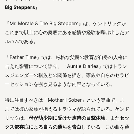
Big Steppers』
『Mr. Morale & The Big Steppers』は、ケンドリックが
これまで以上に心の奥底にある感情や経験を曝け出したア
ルバムである。
「Father Time」では、厳格な父親の教育が自身の人格に
与えた影響について語り、「Auntie Diaries」ではトラン
スジェンダーの親族との関係を描き、家族や自らのセラピ
ーセッションを覗き見るような内容となっている。
特に注目すべきは「Mother I Sober」という楽曲で、こ
こでは彼の家族が抱えるトラウマが語られている。ケンド
リックは、
母が幼少期に受けた虐待の目撃体験
、また
セッ
クス依存症による自らの過ちを告白
している。この曲を通