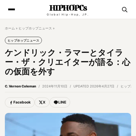
HIPHOPCs
Global Hip-Hop, JP.
ホーム
»
ヒップホップニュース
»
ヒップホップニュース
ケンドリック・ラマーとタイラ
ー・ザ・クリエイターが語る：心
の仮面を外す
C. Vernon Coleman
2024年11月10日
UPDATED 2026年4月27日
ヒップホ
Facebook
X
LINE