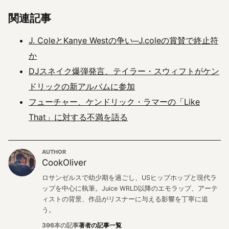
関連記事
J. ColeとKanye Westの争い─J.coleの賞賛で終止符
か
DJスネイク爆弾発言、テイラー・スウィフトがケン
ドリックの新アルバムに参加
フューチャー、ケンドリック・ラマーの「Like
That」に対する不満を語る
AUTHOR
CookOliver
ロサンゼルスで幼少期を過ごし、USヒップホップと現代ラ
ップを中心に執筆。Juice WRLD以降のエモラップ、アーテ
ィストの背景、作品がリスナーに与える影響を丁寧に追
う。
396本の記事
著者の記事一覧