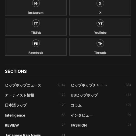
IG
X
Instagram
X
TT
YT
TikTok
YouTube
FB
TH
Facebook
Threads
SECTIONS
ヒップホップニュース
1,144
ヒップホップチャート
334
アーティスト情報
172
USヒップホップ
172
日本語ラップ
129
コラム
129
Intelligence
53
インタビュー
39
REVIEW
28
FASHION
25
Japanese Rap News
11