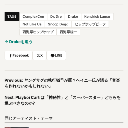
ComplexCon
Dr. Dre
Drake
Kendrick Lamar
TAGS
Not Like Us
Snoop Dogg
ヒップホップビーフ
西海岸ヒップホップ
西海岸統一
→ Drakeを追う
Facebook
X
LINE
Previous: ヤングサグの執行猶予が罠？ヘイニー氏が語る「音楽
を作れないかもしれない」
Next: Playboi Cartiは「神秘性」と「スーパースター」どちらを
選ぶべきなのか?
同じアーティスト・テーマ