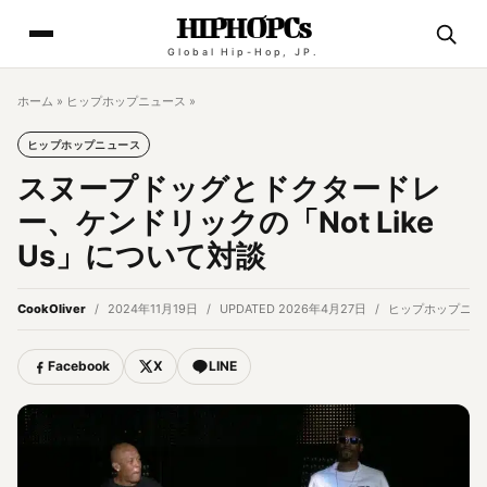
HIPHOPCs
Global Hip-Hop, JP.
ホーム
»
ヒップホップニュース
»
ヒップホップニュース
スヌープドッグとドクタードレ
ー、ケンドリックの「Not Like
Us」について対談
CookOliver
2024年11月19日
UPDATED 2026年4月27日
ヒップホップニュ
Facebook
X
LINE