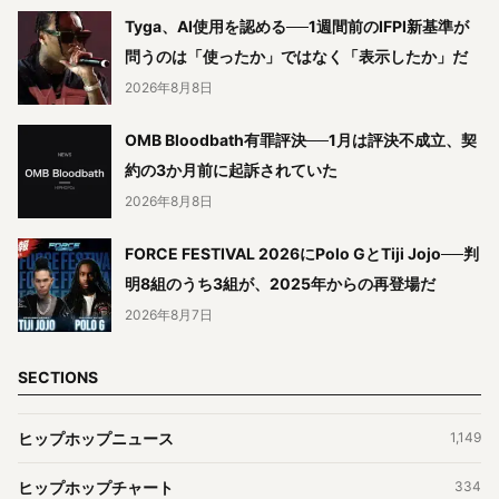
Tyga、AI使用を認める──1週間前のIFPI新基準が
問うのは「使ったか」ではなく「表示したか」だ
2026年8月8日
OMB Bloodbath有罪評決──1月は評決不成立、契
約の3か月前に起訴されていた
2026年8月8日
FORCE FESTIVAL 2026にPolo GとTiji Jojo──判
明8組のうち3組が、2025年からの再登場だ
2026年8月7日
SECTIONS
ヒップホップニュース
1,149
ヒップホップチャート
334