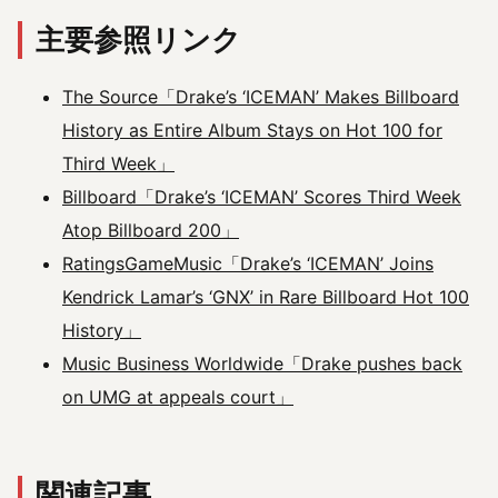
主要参照リンク
The Source「Drake’s ‘ICEMAN’ Makes Billboard
History as Entire Album Stays on Hot 100 for
Third Week」
Billboard「Drake’s ‘ICEMAN’ Scores Third Week
Atop Billboard 200」
RatingsGameMusic「Drake’s ‘ICEMAN’ Joins
Kendrick Lamar’s ‘GNX’ in Rare Billboard Hot 100
History」
Music Business Worldwide「Drake pushes back
on UMG at appeals court」
関連記事