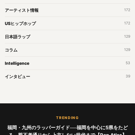
アーティスト情報
172
USヒップホップ
172
日本語ラップ
129
コラム
129
Intelligence
53
インタビュー
39
TRENDING
福岡・九州のラッパーガイド──福岡を中心に5県をたど
る。親不孝通りから上京しない世代まで【Rap Atlas】