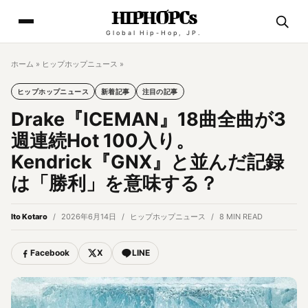
HIPHOPCs
Global Hip-Hop, JP.
ホーム
»
ヒップホップニュース
»
ヒップホップニュース
新着記事
注目の記事
Drake『ICEMAN』18曲全曲が3
週連続Hot 100入り。
Kendrick『GNX』と並んだ記録
は「勝利」を意味する？
Ito Kotaro
2026年6月14日
ヒップホップニュース
8 MIN READ
Facebook
X
LINE