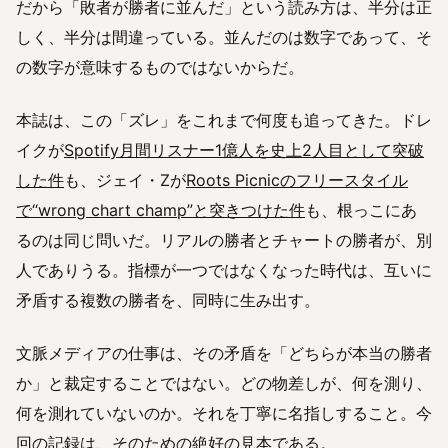
だから「敗者が勝者に並んだ」という読み方は、半分は正
しく、半分は間違っている。並んだのは数字であって、そ
の数字が意味するものではないからだ。
本誌は、この「ズレ」をこれまで何度も追ってきた。ドレ
イクが
Spotify月間リスナー1億人を史上2人目として突破
した件
も、ジェイ・Zが
Roots Picnicのフリースタイル
で“wrong chart champ”と突きつけた件
も、根っこにあ
るのは同じ問いだ。リアルの勝者とチャートの勝者が、別
人でありうる。指標が一つではなくなった時代は、互いに
矛盾する複数の勝者を、同時に生み出す。
文脈メディアの仕事は、その矛盾を「どちらが本当の勝者
か」と裁定することではない。どの物差しが、何を測り、
何を測れていないのか。それを丁寧に名指しすること。今
回の記録は、そのための絶好の見本である。