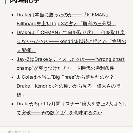
Drakeは本当に勝ったのか――『ICEMAN』
Billboard史上初Top 3独占と「勝利の三分裂」
Drakeは『ICEMAN』で何を取り戻し、何を取り戻
せなかったのか――Kendrick以後に揺れた「物語の
支配権」
Jay-ZはDrakeをディスしたのか――“wrong chart
champ”が突きつけたチャート時代の勝利条件
J. Coleは本当に“Big Three”から落ちたのか？
Drake、Kendrickとの違いから見る「偉大さの指
標」
DrakeがSpotify月間リスナー1億人を史上2人目とし
て突破――その数字は何を意味するのか
スポンサーリンク