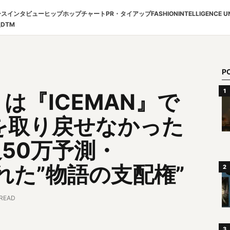
ース
インタビュー
ヒップホップチャート
PR・タイアップ
FASHION
INTELLIGENCE U
報
DTM
P
）は『ICEMAN』で
を取り戻せなかった
週50万予測・
揺れた”物語の支配権”
 READ