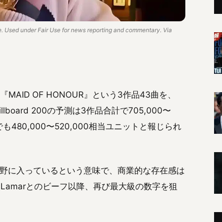
 Used under Fair Use for news reporting and commentary. Via
』『MAID OF HONOUR』という3作品43曲を、
board 200の予測は3作品合計で705,000〜
も480,000〜520,000相当ユニットと報じられ
視野に入っているという意味で、商業的な存在感は
ick Lamarとのビーフ以降、再び最大級の数字を狙