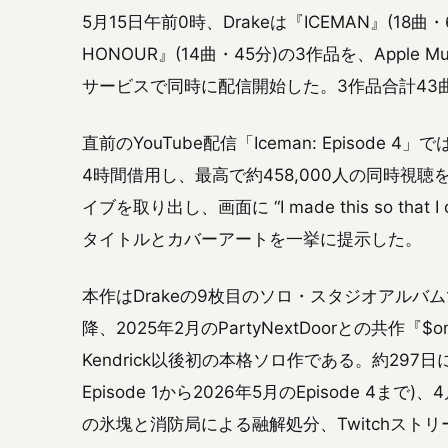
5月15日午前0時、Drakeは『ICEMAN』(18曲・6
HONOUR』(14曲・45分)の3作品を、Apple 
サービスで同時に配信開始した。3作品合計43
直前のYouTube配信「Iceman: Episod
4時間借用し、最高で約458,000人の同時視聴
イブを取り出し、画面に “I made this so that 
タイトルとカバーアートを一挙に提示した。
本作はDrakeの9枚目のソロ・スタジオアルバムであり、
降、2025年2月のPartyNextDoorとの共作『$o
Kendrick以後初の本格ソロ作である。約297
Episode 1から2026年5月のEpisode 
の氷塊と消防局による融解処分、Twitchストリー