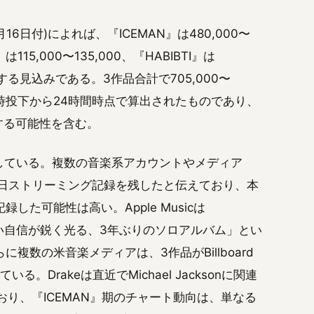
(5月16日付)によれば、『ICEMAN』は480,000〜
は115,000〜135,000、『HABIBTI』は
0に到達する見込みである。3作品合計で705,000〜
同時投下から24時間時点で算出されたものであり、
する可能性を含む。
出している。複数の音楽系アカウントやメディア
の単日ストリーミング記録を残したと伝えており、本
た可能性は高い。Apple Musicは
ない自信が鋭く光る、3年ぶりのソロアルバム」とい
数の米音楽メディアは、3作品がBillboard
。Drakeは直近でMichael Jacksonに関連
ており、『ICEMAN』期のチャート動向は、単なる