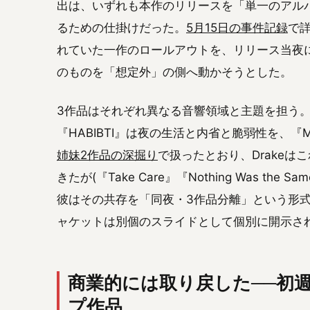
出は、いずれも本作のリリースを「単一のアル
るための仕掛けだった。
5月15日の事件記録
で詳
れていた一作のロールアウトを、リリース当夜
のものを「想定外」の側へ動かそうとした。
3作品はそれぞれ異なる音響領域と主題を担う。
『HABIBTI』は夜の生活と内省と脆弱性を、『M
姉妹2作品の深掘り
で扱ったとおり、Drake
きたが(『Take Care』『Nothing Was th
彼はその共存を「同夜・3作品分離」という形式に
ャケットは別個のスライドとして個別に開示さ
商業的には取り戻した──初週
プ作品