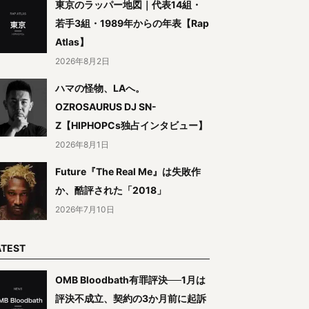
東京のラッパー地図｜代表14組・
若手3組・1989年からの年表【Rap
Atlas】
2026年8月2日
ハマの怪物、LAへ。
OZROSAURUS DJ SN-
Z【HIPHOPCs独占インタビュー】
2026年8月1日
Future『The Real Me』は失敗作
か、酷評された「2018」
2026年7月10日
ATEST
OMB Bloodbath有罪評決──1月は
評決不成立、契約の3か月前に起訴