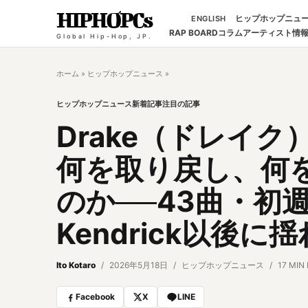
HIPHOPCs
ヒップホップニュ
ENGLISH
RAP BOARD
コラム
アーティスト情
Global Hip-Hop, JP.
ホーム
»
ヒップホップニュース
»
ヒップホップニュース
新着記事
注目の記事
Drake（ドレイク
何を取り戻し、何
のか──43曲・初
Kendrick以後に
Ito Kotaro
2026年5月18日
ヒップホップニュース
17 MIN
Facebook
X
LINE