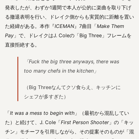
発表したが、わずか1週間で本人が公的に楽曲を取り下げ
る撤退表明を行い、ドレイク側からも実質的に距離を置い
た経緯がある。本作『
ICEMAN
』7曲目「
Make Them
Pay
」で、ドレイクはJ. Coleの「Big Three」フレームを
直接拒絶する。
「Fuck the big three anyways, there was
too many chefs in the kitchen」
（Big Threeなんてクソ食らえ、キッチンに
シェフが多すぎた）
「
It was a mess to begin with
」（最初から混乱してい
た）と続けて、J. Cole「
First Person Shooter
」の「キッ
チン」モチーフを引用しながら、その提案そのものが「混