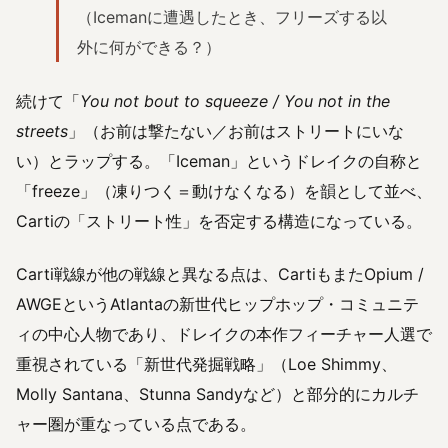
（Icemanに遭遇したとき、フリーズする以
外に何ができる？）
続けて「
You not bout to squeeze / You not in the
streets
」（お前は撃たない／お前はストリートにいな
い）とラップする。「Iceman」というドレイクの自称と
「freeze」（凍りつく＝動けなくなる）を韻として並べ、
Cartiの「ストリート性」を否定する構造になっている。
Carti戦線が他の戦線と異なる点は、CartiもまたOpium /
AWGEというAtlantaの新世代ヒップホップ・コミュニテ
ィの中心人物であり、ドレイクの本作フィーチャー人選で
重視されている「新世代発掘戦略」（Loe Shimmy、
Molly Santana、Stunna Sandyなど）と部分的にカルチ
ャー圏が重なっている点である。