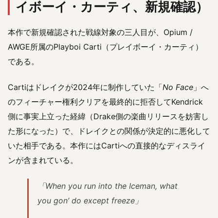
イボーイ・カーティ、新規確認）
本作で新規確認された戦線対象の三人目が、Opium /
AWGE所属のPlayboi Carti（プレイボーイ・カーティ）
である。
Cartiはドレイクが2024年に制作していた「
No Face
」へ
のフィーチャー権利クリアを最終的に拒否してKendrick
側に事実上立った経緯（Drake側の楽曲リリースを妨害し
た形になった）で、ドレイクとの関係が決定的に悪化して
いた相手である。本作にはCartiへの直接的なディスライ
ンが含まれている。
「When you run into the Iceman, what
you gon’ do except freeze」