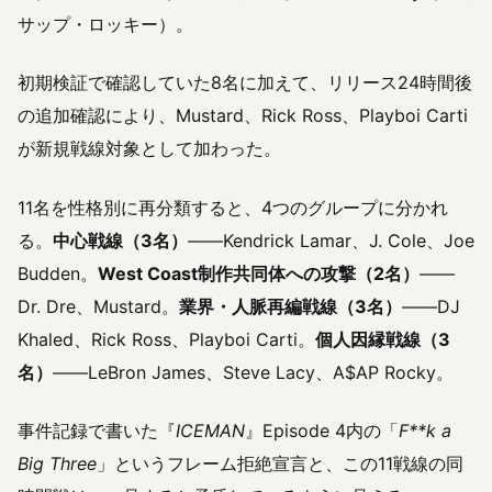
サップ・ロッキー）。
初期検証で確認していた8名に加えて、リリース24時間後
の追加確認により、Mustard、Rick Ross、Playboi Carti
が新規戦線対象として加わった。
11名を性格別に再分類すると、4つのグループに分かれ
る。
中心戦線（3名）
——Kendrick Lamar、J. Cole、Joe
Budden。
West Coast制作共同体への攻撃（2名）
——
Dr. Dre、Mustard。
業界・人脈再編戦線（3名）
——DJ
Khaled、Rick Ross、Playboi Carti。
個人因縁戦線（3
名）
——LeBron James、Steve Lacy、A$AP Rocky。
事件記録で書いた『
ICEMAN
』Episode 4内の「
F**k a
Big Three
」というフレーム拒絶宣言と、この11戦線の同