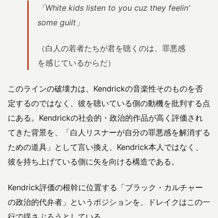
「White kids listen to you cuz they feelin’
some guilt」
（白人の若者たちが君を聴くのは、罪悪感
を感じているからだ）
このラインの破壊力は、Kendrickの音楽性そのものを否
定するのではなく、彼を聴いている側の動機を批判する点
にある。Kendrickの社会的・政治的作品が高く評価され
てきた背景を、「白人リスナーが自分の罪悪感を解消する
ための道具」として言い換え、Kendrick本人ではなく、
彼を持ち上げている側に矢を向ける構造である。
Kendrick評価の根幹に位置する「ブラック・カルチャー
の政治的代弁者」というポジションを、ドレイクはこの一
行で揺さぶろうとしている。