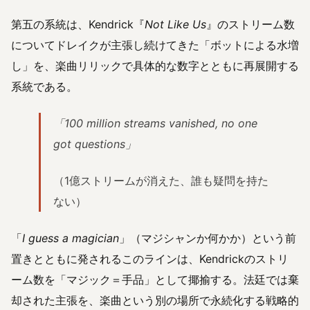
第五の系統は、Kendrick『
Not Like Us
』のストリーム数
についてドレイクが主張し続けてきた「ボットによる水増
し」を、楽曲リリックで具体的な数字とともに再展開する
系統である。
「100 million streams vanished, no one
got questions」
（1億ストリームが消えた、誰も疑問を持た
ない）
「
I guess a magician
」（マジシャンか何かか）という前
置きとともに発されるこのラインは、Kendrickのストリ
ーム数を「マジック＝手品」として揶揄する。法廷では棄
却された主張を、楽曲という別の場所で永続化する戦略的