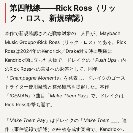
第四戦線——Rick Ross（リッ
ク・ロス、新規確認）
本作で新規確認された戦線対象の二人目が、Maybach
Music GroupのRick Ross（リック・ロス）である。Rick
Rossは2024年のKendrick／Drake対立時に明確に
Kendrick側に立った人物で、ドレイクの「
Push Ups
」内
のRick Rossへの言及への返答として、同年
「
Champagne Moments
」を発表し、ドレイクのゴース
トライター使用疑惑と整形疑惑を提起した。本作
『
ICEMAN
』7曲目「
Make Them Pay
」で、ドレイクは
Rick Rossを撃ち返す。
「
Make Them Pay
」はドレイクの「
Make Them ___
」連
作（事件記録で詳述）の中核を成す楽曲で、Kendrickへ