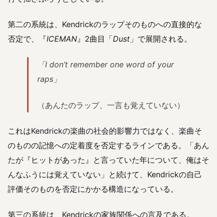
第二の系統は、Kendrickのラップそのものへの直接的な
否定で、『
ICEMAN
』2曲目「
Dust
」で展開される。
「I don’t remember one word of your
raps」
（あんたのラップ、一言も覚えていない）
これはKendrickの楽曲の社会的影響力ではなく、楽曲そ
のものの記憶への定着度を否定するラインである。「あん
たが『ヒットがあった』と言っていた年について、俺はそ
んなふうには覚えていない」と続けて、Kendrickの自己
評価そのものを否定にかかる構造になっている。
第三の系統は、Kendrickの家族関係への言及である。