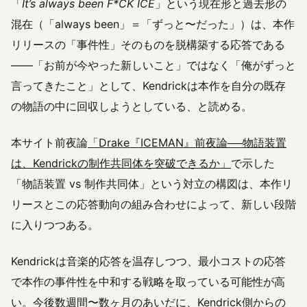
「
It’s always been F*CK ICE
」という現在形と過去形の
混在（「always been」＝「ずっと〜だった」）は、本作
リリースの「事件性」そのものを脱構築する応答である
——「お前が今やった新しいこと」ではなく「俺がずっと
言ってきたこと」として、Kendrickは本作を自分の既存
の物語の中に回収しようとしている、と読める。
本サイト前夜論
「Drake『ICEMAN』前夜論──物語装置
は、Kendrickの制作共同体を突破できるか」
で示した
「物語装置 vs 制作共同体」という対立の構図は、本作リ
リースとこの応答動向の組み合わせによって、新しい段階
に入りつつある。
Kendrickは音楽的応答を温存しつつ、最小コストの応答
で本作の事件性を中和する戦略を取っている可能性が高
い。今後数週間〜数ヶ月のあいだに、Kendrick側からの