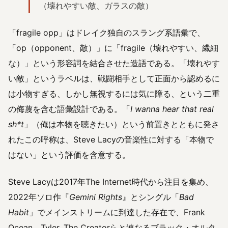
（壊れやすい敵、ガラスの敵）
「fragile opp」はドレイク独自のスラング系語彙で、
「op（opponent、敵）」に「fragile（壊れやすい、繊細
な）」という形容詞を結合させた造語である。「壊れやす
い敵」というラベルは、戦闘相手として正面から認めるに
は小物すぎる、しかし無視するには気に障る、という二重
の侮蔑を含む語彙設計である。「
I wanna hear that real
sh*t
」（俺は本物を聴きたい）という前置きとともに発さ
れたこの呼称は、Steve Lacyの音楽性に対する「本物で
はない」という評価を含意する。
Steve Lacyは2017年The Internet時代から注目を集め、
2022年ソロ作『
Gemini Rights
』とシングル「
Bad
Habit
」でメインストリームに到達した存在で、Frank
Ocean、Tyler, The Creatorらと連なるブラック・オルタ