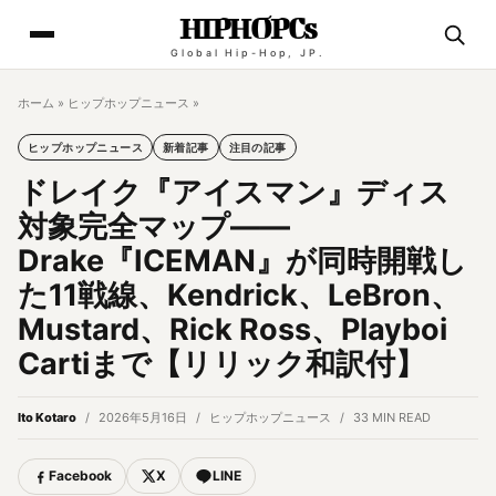
HIPHOPCs
Global Hip-Hop, JP.
ホーム
»
ヒップホップニュース
»
ヒップホップニュース
新着記事
注目の記事
ドレイク『アイスマン』ディス
対象完全マップ——
Drake『ICEMAN』が同時開戦し
た11戦線、Kendrick、LeBron、
Mustard、Rick Ross、Playboi
Cartiまで【リリック和訳付】
Ito Kotaro
2026年5月16日
ヒップホップニュース
33 MIN READ
Facebook
X
LINE