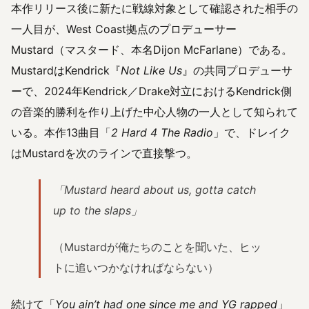
本作リリース後に新たに戦線対象として確認された相手の
一人目が、West Coast拠点のプロデューサー
Mustard（マスタード、本名Dijon McFarlane）である。
MustardはKendrick『
Not Like Us
』の共同プロデューサ
ーで、2024年Kendrick／Drake対立におけるKendrick側
の音楽的勝利を作り上げた中心人物の一人として知られて
いる。本作13曲目「
2 Hard 4 The Radio
」で、ドレイク
はMustardを次のラインで直接撃つ。
「Mustard heard about us, gotta catch
up to the slaps」
（Mustardが俺たちのことを聞いた、ヒッ
トに追いつかなければならない）
続けて「
You ain’t had one since me and YG rapped
」