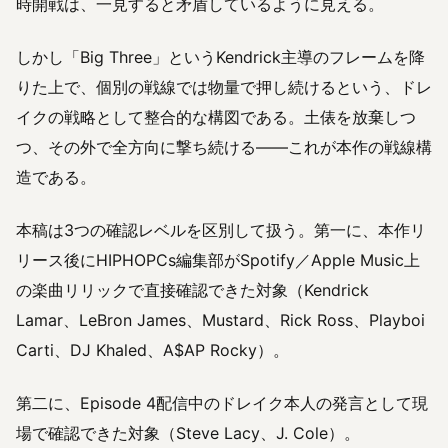
時開戦は、一見すると矛盾しているように見える。
しかし「Big Three」というKendrick主導のフレームを降
りた上で、個別の戦線では物量で押し続けるという、ドレ
イクの戦略として整合的な構図である。土俵を放棄しつ
つ、その外で全方向に撃ち続ける——これが本作の戦線構
造である。
本稿は3つの確認レベルを区別して扱う。第一に、本作リ
リース後にHIPHOPCs編集部がSpotify／Apple Music上
の楽曲リリックで直接確認できた対象（Kendrick
Lamar、LeBron James、Mustard、Rick Ross、Playboi
Carti、DJ Khaled、A$AP Rocky）。
第二に、Episode 4配信中のドレイク本人の発言として現
場で確認できた対象（Steve Lacy、J. Cole）。