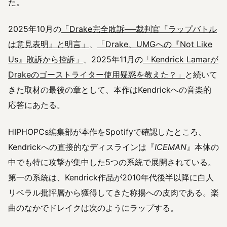
た。
2025年10月の
「Drake完全敗訴──裁判官『ラップバトル
は意見表明』と明言」
、
「Drake、UMGへの『Not Like
Us』敗訴から控訴」
、2025年11月の
「Kendrick Lamarが
Drakeのゴーストライター使用疑惑を教えた？」
と続いて
きた取材の最後の章として、本作はKendrickへの音楽的
応答にあたる。
HIPHOPCs編集部が本作をSpotifyで確認したところ、
Kendrickへの直接的なディスラインは『
ICEMAN
』本体の
中でも特に攻撃が集中した5つの系統で展開されている。
第一の系統は、Kendrick作品が2010年代後半以降に白人
リベラル批評層から獲得してきた称揚への皮肉である。楽
曲のなかでドレイクは次のようにラップする。