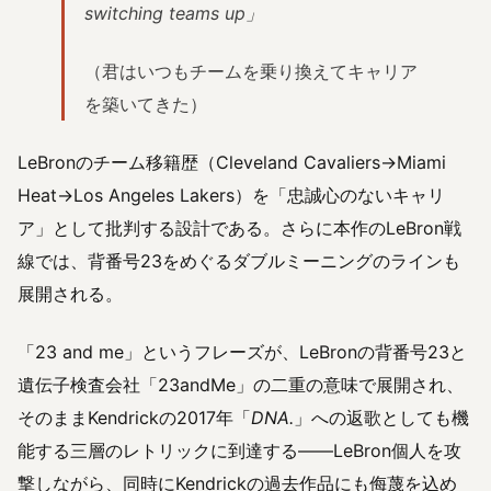
switching teams up」
（君はいつもチームを乗り換えてキャリア
を築いてきた）
LeBronのチーム移籍歴（Cleveland Cavaliers→Miami
Heat→Los Angeles Lakers）を「忠誠心のないキャリ
ア」として批判する設計である。さらに本作のLeBron戦
線では、背番号23をめぐるダブルミーニングのラインも
展開される。
「23 and me」というフレーズが、LeBronの背番号23と
遺伝子検査会社「23andMe」の二重の意味で展開され、
そのままKendrickの2017年「
DNA.
」への返歌としても機
能する三層のレトリックに到達する——LeBron個人を攻
撃しながら、同時にKendrickの過去作品にも侮蔑を込め