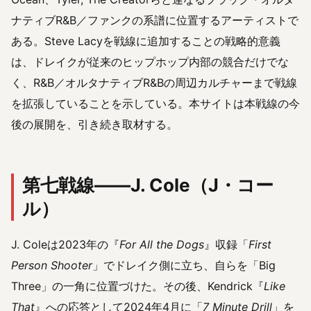
ナティブR&B／ファンクの系譜に位置するアーティストで
ある。Steve Lacyを戦線に追加することの戦略的意義
は、ドレイクが従来のヒップホップ内部の競合だけでな
く、R&B／オルタナティブR&Bの周辺カルチャーまで戦線
を拡張していることを示している。本サイトは本戦線の今
後の展開を、引き続き取材する。
第七戦線——J. Cole（J・コー
ル）
J. Coleは2023年の『
For All the Dogs
』収録「
First
Person Shooter
」でドレイク側に立ち、自らを「Big
Three」の一角に位置づけた。その後、Kendrick『
Like
That
』への応答として2024年4月に「
7 Minute Drill
」を