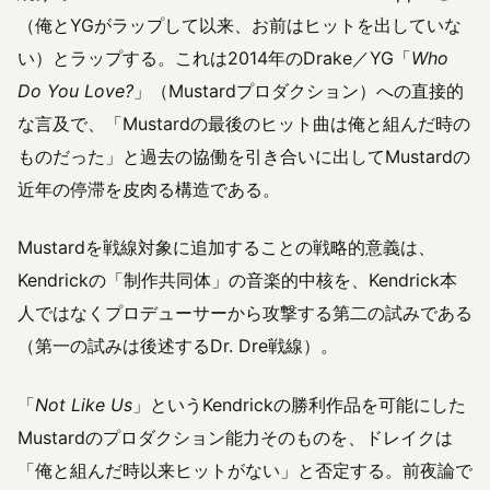
（俺とYGがラップして以来、お前はヒットを出していな
い）とラップする。これは2014年のDrake／YG「
Who
Do You Love?
」（Mustardプロダクション）への直接的
な言及で、「Mustardの最後のヒット曲は俺と組んだ時の
ものだった」と過去の協働を引き合いに出してMustardの
近年の停滞を皮肉る構造である。
Mustardを戦線対象に追加することの戦略的意義は、
Kendrickの「制作共同体」の音楽的中核を、Kendrick本
人ではなくプロデューサーから攻撃する第二の試みである
（第一の試みは後述するDr. Dre戦線）。
「
Not Like Us
」というKendrickの勝利作品を可能にした
Mustardのプロダクション能力そのものを、ドレイクは
「俺と組んだ時以来ヒットがない」と否定する。前夜論で