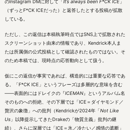
のInstagram DMに対して「
It’s always been F*CK ICE
」
（ずっとF*CK ICEだった）と返答したとする投稿が拡散
している。
ただし、この返信は本稿執筆時点ではSNS上で拡散された
スクリーンショット由来の情報であり、Kendrick本人ま
たは所属側の公式投稿として確認されたものではない。そ
のため本稿では、現時点の応答動向として扱う。
仮にこの返信が事実であれば、構造的には重要な応答であ
る。「F*CK ICE」というフレーズは多層的な意味を含む
——表面的にはドレイクの『
ICEMAN
』というアルバム名
そのものへの拒絶、その下層では「ICE＝ダイヤモンド／
贅沢の象徴」への批判（Kendrickが2024年「
Not Like
Us
」以降提示してきたDrakeの「物質主義」批判の継
続）、さらに深層では「ICE＝氷／冷たい／感情の遮断」