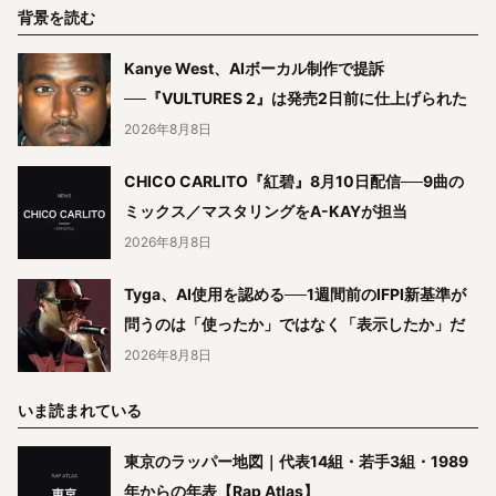
背景を読む
Kanye West、AIボーカル制作で提訴
──『VULTURES 2』は発売2日前に仕上げられた
2026年8月8日
CHICO CARLITO『紅碧』8月10日配信──9曲の
ミックス／マスタリングをA-KAYが担当
2026年8月8日
Tyga、AI使用を認める──1週間前のIFPI新基準が
問うのは「使ったか」ではなく「表示したか」だ
2026年8月8日
いま読まれている
東京のラッパー地図｜代表14組・若手3組・1989
年からの年表【Rap Atlas】