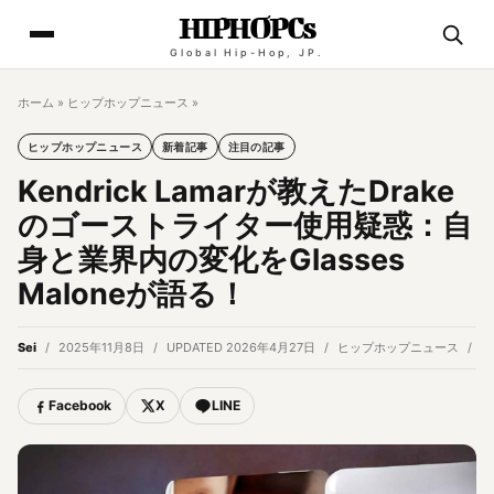
HIPHOPCs
Global Hip-Hop, JP.
ホーム
»
ヒップホップニュース
»
ヒップホップニュース
新着記事
注目の記事
Kendrick Lamarが教えたDrake
のゴーストライター使用疑惑：自
身と業界内の変化をGlasses
Maloneが語る！
Sei
2025年11月8日
UPDATED 2026年4月27日
ヒップホップニュース
5
Facebook
X
LINE