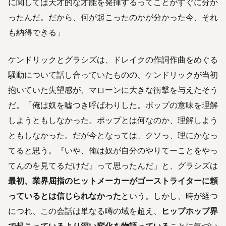
に関しては天才的な才能を発揮するってことがすぐに分か
ったんだ。だから、何が起こったのかが分かった今、それ
も納得できる」
ケンドリックとグラシズは、ドレイクの作詞作曲をめぐる
騒動について話し合っていたものの、ケンドリックが当初
抱いていた失望感が、マローンに大きな衝撃を与えたそう
だ。「俺は奴を嘘つき呼ばわりした。ポップの意味を理解
しようともしなかった。ポップとは何なのか、理解しよう
ともしなかった。だが今となっては、クソっ、理にかなっ
てると思う。『いや、俺は奴が自分のやりてーことをやっ
てんのを見てるだけだ』って思ったんだ」と、グラシズは
最初、業界屈指のヒットメーカーがゴーストライターに頼
っているとは信じられなかった
という。しかし、時が経つ
につれ、この会話は単なる噂の域を超え、
ヒップホップ界
で起こっているより深い変化を物語っている
ことに気づい