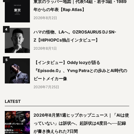
東京のラッパー地図｜代表14組・若手3組・1989
年からの年表【Rap Atlas】
2026年8月2日
ハマの怪物、LAへ。OZROSAURUS DJ SN-
Z【HIPHOPCs独占インタビュー】
2026年8月1日
【インタビュー】Oddy lozyが語る
『Episode.0』、Yvng Patraとの歩みとAI時代の
ビートメイカー像
2026年7月25日
LATEST
2026年8月第1週ヒップホップニュース｜「AIは使
っていない」は訴状へ、起訴状は4度目へ──記録
が書き換えられた7日間