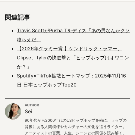
関連記事
Travis ScottがPusha Tをディス「あの男なんかクソ
喰らえだ」
【2026年グラミー賞 】ケンドリック・ラマー、
Clipse、Tylerの快進撃と「ヒップホップはオワコン
か？」
Spotify×TikTok拡散ヒートマップ：2025年11月16
日 日本ヒップホップTop20
AUTHOR
Sei
90年代から2000年代のUSヒップホップを軸に、ラップの
背後にある人間模様やカルチャーの変化を追うライター。
アーティストの言葉、人生、シーンとの関係を読み解く。