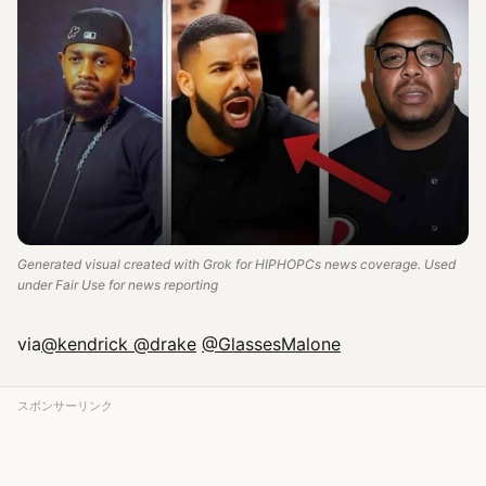
Generated visual created with Grok for HIPHOPCs news coverage. Used
under Fair Use for news reporting
via
@kendrick
@drake
@GlassesMalone
スポンサーリンク