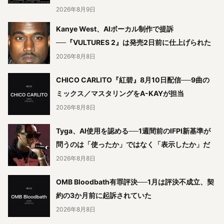
2026年8月9日
Kanye West、AIボーカル制作で提訴
──『VULTURES 2』は発売2日前に仕上げられた
2026年8月8日
CHICO CARLITO『紅碧』8月10日配信──9曲の
ミックス／マスタリングをA-KAYが担当
2026年8月8日
Tyga、AI使用を認める──1週間前のIFPI新基準が
問うのは「使ったか」ではなく「表示したか」だ
2026年8月8日
OMB Bloodbath有罪評決──1月は評決不成立、契
約の3か月前に起訴されていた
2026年8月8日