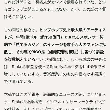
これだけ聞くと「有名人がカジノで優遇されていた」とい
うゴシップに聞こえるかもしれない。だが、この話の本質
はそこにはない。
この問題の核心は、
ヒップホップ史上最大級のアーティス
トが、年間1億ドル（約150億円）とされるスポンサー契
約で「勝てるカジノ」のイメージを数千万人のファンに拡
散し、その裏でRICO法（組織犯罪対策法）に基づく訴訟
を複数抱えている
という構図にある。しかも訴訟の中身に
は、Stakeの収益を使ってSpotifyの再生数をbot操作で水
増ししていたとする、音楽産業そのものを揺るがす疑惑ま
で含まれている。
本稿ではこの問題を、表面的なニュースの紹介にとどまら
ず、Stakeの企業構造、インフルエンサーマーケティング
の仕組み、そしてヒップホップカルチャーとの接続まで、