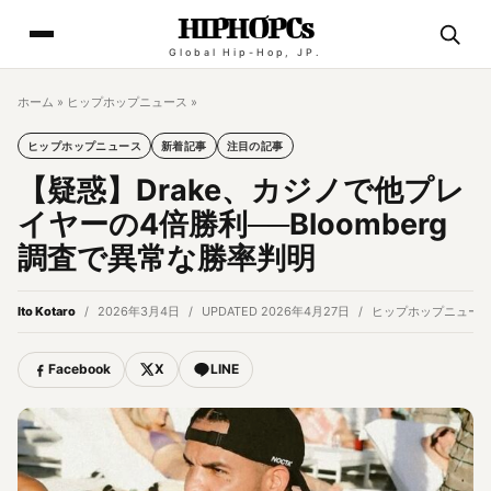
HIPHOPCs
Global Hip-Hop, JP.
ホーム
»
ヒップホップニュース
»
ヒップホップニュース
新着記事
注目の記事
【疑惑】Drake、カジノで他プレ
イヤーの4倍勝利──Bloomberg
調査で異常な勝率判明
Ito Kotaro
2026年3月4日
UPDATED 2026年4月27日
ヒップホップニュー
Facebook
X
LINE