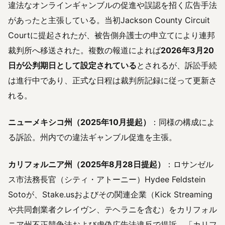
違法なオンラインギャンブルの促進や誤認を招く広告手法
があったと主張している。当初Jackson County Circuit
Courtに提起されたが、被告側弁護士の申立てにより連邦
裁判所へ移送された。複数の報道によれば
2026年3月20
日が公判期日として設定されている
とされるが、訴訟手続
は進行中であり、正式な日程は裁判所記録に従って更新さ
れる。
ニューメキシコ州（2025年10月提起）
：同様の構成によ
る訴訟。州内での違法ギャンブル促進を主張。
カリフォルニア州（2025年8月28日提起）
：ロサンゼル
ス市法務長官（シティ・アトーニー）Hydee Feldstein
Sotoが、Stake.usおよびその関連企業（Kick Streaming
や共同創業者クレイヴン、テヘラニを含む）をカリフォル
ニア州不正競争法および虚偽広告法違反で提訴。「カリフ