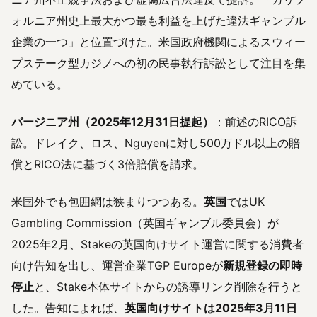
ォルニア州史上最大かつ最も利益を上げた違法ギャンブル
企業の一つ」と位置づけた。米国政府機関によるスウィー
プステーク型カジノへの初の民事執行訴訟として注目を集
めている。
バージニア州（2025年12月31日提起）
：前述のRICO訴
訟。ドレイク、ロス、Nguyenに対し500万ドル以上の賠
償とRICO法に基づく3倍賠償を請求。
米国外でも包囲網は狭まりつつある。
英国
ではUK
Gambling Commission（英国ギャンブル委員会）が
2025年2月、Stakeの英国向けサイト運営に関する消費者
向け告知を出し、運営企業TGP Europeが
新規登録の即時
停止
と、Stake本体サイトからの誘導リンク削除を行うと
した。告知によれば、
英国向けサイトは2025年3月11日