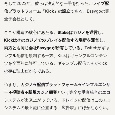
そして2022年、彼らは決定的な一手を打った。
ライブ配
信プラットフォーム「Kick」の設立
である。Easygoの完
全子会社として。
ここが構造の核心にあたる。
Stakeはカジノを運営し、
Kickはそのカジノでのプレイを配信する場所を運営し、
両方とも同じ会社Easygoが所有している。
Twitchがギャ
ンブル配信を規制する一方、Kickはギャンブルコンテン
ツを全面的に許可している。ギャンブル配信こそがKick
の存在理由だからである。
つまり、
カジノ→配信プラットフォーム→インフルエンサ
ー→視聴者→新規カジノ顧客
という完全な垂直統合のエコ
システムが出来上がっている。ドレイクの配信はこのエコ
システムの最上流に位置する「広告塔」にほかならない。