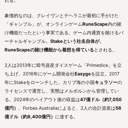
れる。
象徴的なのは、クレイヴンとテヘラニが最初に手がけた
「ギャンブル」が、オンラインゲーム
RuneScape
内の賭
け機能だったという事実である。ゲーム内通貨を賭けるバ
ーチャルギャンブル。
Stakeという社名自体が、
RuneScapeの賭け機能から着想を得ている
とされる。
2人は2013年に暗号資産ダイスゲーム「Primedice」を立
ち上げ、2016年にゲーム開発会社
Easygo
を設立。2017
年にStakeをローンチした。カリブ海の小国
キュラソー
の
ライセンスで運営し、実態はメルボルンから管理してい
る。2024年のペイアウト後の収益は
47億ドル（約7,050
億円）
。Forbes Australiaによると、2人の合計資産は
56
億ドル（約8,400億円）
に達する。