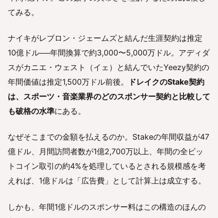
てみる。
ナイキがレブロン・ジェームズと結んだ生涯契約は推定
10億ドル──年間換算で約3,000〜5,000万ドル。アディダ
スがカニエ・ウェスト（イェ）と結んでいたYeezy契約の
年間価値は推定1,500万ドル前後。
ドレイクのStake契約
は、スポーツ・音楽業界のどのスポンサー契約と比較して
も破格の水準
にある。
なぜそこまでの金額を払えるのか。Stakeの年間収益が47
億ドル、月間訪問者数が1億2,700万以上、年間の全ビッ
トコイン取引の約4%を処理しているとされる規模感を考
えれば、1億ドルは「広告費」として計算上は成立する。
しかも、年間1億ドルのスポンサー料はこの構造のほんの