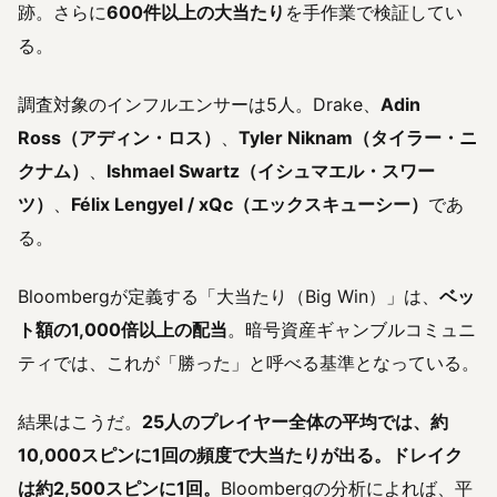
跡。さらに
600件以上の大当たり
を手作業で検証してい
る。
調査対象のインフルエンサーは5人。Drake、
Adin
Ross（アディン・ロス）
、
Tyler Niknam（タイラー・ニ
クナム）
、
Ishmael Swartz（イシュマエル・スワー
ツ）
、
Félix Lengyel / xQc（エックスキューシー）
であ
る。
Bloombergが定義する「大当たり（Big Win）」は、
ベッ
ト額の1,000倍以上の配当
。暗号資産ギャンブルコミュニ
ティでは、これが「勝った」と呼べる基準となっている。
結果はこうだ。
25人のプレイヤー全体の平均では、約
10,000スピンに1回の頻度で大当たりが出る。ドレイク
は約2,500スピンに1回。
Bloombergの分析によれば、平