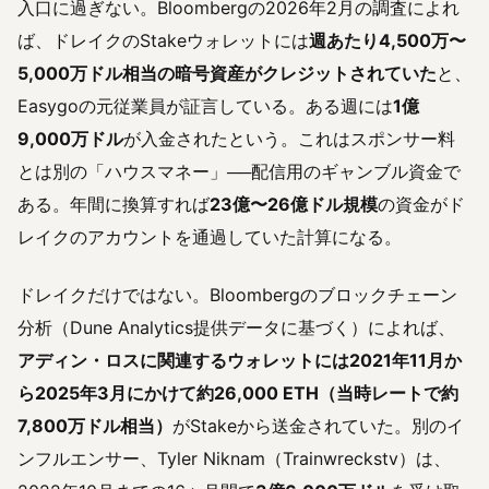
入口に過ぎない。Bloombergの2026年2月の調査によれ
ば、ドレイクのStakeウォレットには
週あたり4,500万〜
5,000万ドル相当の暗号資産がクレジットされていた
と、
Easygoの元従業員が証言している。ある週には
1億
9,000万ドル
が入金されたという。これはスポンサー料
とは別の「ハウスマネー」──配信用のギャンブル資金で
ある。年間に換算すれば
23億〜26億ドル規模
の資金がド
レイクのアカウントを通過していた計算になる。
ドレイクだけではない。Bloombergのブロックチェーン
分析（Dune Analytics提供データに基づく）によれば、
アディン・ロスに関連するウォレットには2021年11月か
ら2025年3月にかけて約26,000 ETH（当時レートで約
7,800万ドル相当）
がStakeから送金されていた。別のイ
ンフルエンサー、Tyler Niknam（Trainwreckstv）は、