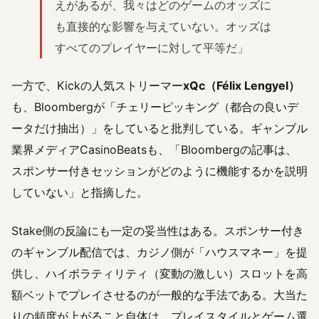
えがあるが、我々はどのゲームのオッズに
も直接的な影響を与えていない。オッズは
すべてのプレイヤーに対して平等だ」
一方で、Kickの人気ストリーマー
xQc（Félix Lengyel）
も、Bloombergが「チェリーピッキング（都合の良いデ
ータだけ抽出）」をしていると批判している。ギャンブル
業界メディアCasinoBeatsも、「Bloombergの記事は、
スポンサー付きセッションがどのように機能するかを説明
していない」と指摘した。
Stake側の反論にも一定の妥当性はある。スポンサー付き
のギャンブル配信では、カジノ側が「ハウスマネー」を提
供し、ハイボラティリティ（変動の激しい）スロットを高
額ベットでプレイさせるのが一般的な手法である。大当た
りの頻度が上がること自体は、プレイスタイルとゲーム選