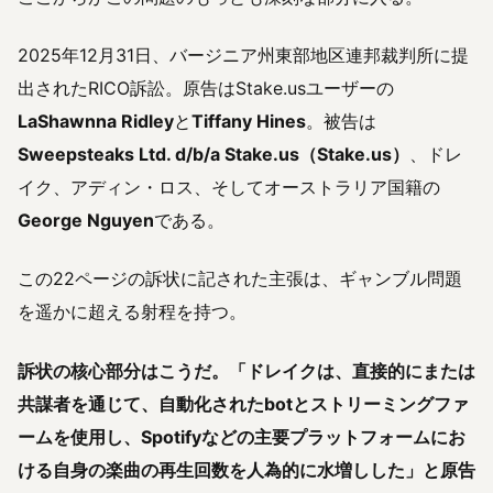
2025年12月31日、バージニア州東部地区連邦裁判所に提
出されたRICO訴訟。原告はStake.usユーザーの
LaShawnna Ridley
と
Tiffany Hines
。被告は
Sweepsteaks Ltd. d/b/a Stake.us（Stake.us）
、ドレ
イク、アディン・ロス、そしてオーストラリア国籍の
George Nguyen
である。
この22ページの訴状に記された主張は、ギャンブル問題
を遥かに超える射程を持つ。
訴状の核心部分はこうだ。「ドレイクは、直接的にまたは
共謀者を通じて、自動化されたbotとストリーミングファ
ームを使用し、Spotifyなどの主要プラットフォームにお
ける自身の楽曲の再生回数を人為的に水増しした」と原告