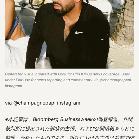
Generated visual created with Grok for HIPHOPCs news coverage. Used
under Fair Use for news reporting and commentary via @champagnepapi
instagram
via
@champagnepapi
instagram
※本記事は、Bloomberg Businessweekの調査報道、各州
裁判所に提出された訴状の主張、および公開情報をもとに
整理・分析したものである。訴訟における主張は裁判で確