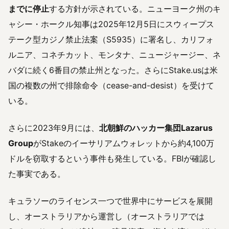
までに停止
する方針が示されている。ニューヨーク州のキ
ャシー・ホークル知事は2025年12月5日にスウィープス
テーク型カジノ禁止法案（S5935）に署名し、カリフォ
ルニア、コネチカット、モンタナ、ニュージャージー、ネ
バダに続く6番目の禁止州となった。さらにStake.usは米
国の複数の州で排除命令（cease-and-desist）を受けて
いる。
さらに2023年9月には、
北朝鮮のハッカー集団Lazarus
Group
がStakeのイーサリアムウォレットから約4,100万
ドルを窃取するという事件も発生している。FBIが確認し
た事実である。
キュラソーのライセンス一つで世界中にサービスを展開
し、オーストラリアから運営し（オーストラリアでは