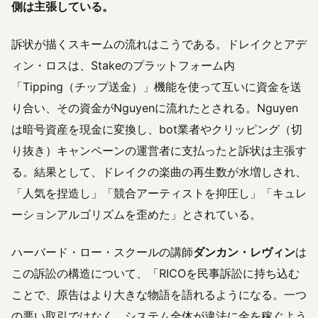
側は主張している。
訴状が描くスキームの流れはこうである。ドレイクとアデ
ィン・ロスは、Stakeのプラットフォーム内
「Tipping（チップ送金）」機能を使って互いに資金を送
り合い、その資金がNguyenに流れたとされる。Nguyen
は暗号資産を現金に変換し、bot業者やクリッピング（切
り抜き）キャンペーンの運営者に支払ったと訴状は主張す
る。結果として、ドレイクの楽曲の再生数が水増しされ、
「人気を捏造し」「競合アーティストを抑圧し」「キュレ
ーションアルゴリズムを歪めた」とされている。
ハーバード・ロー・スクールの講師
ダンカン・レヴィン
は
この訴訟の構造について、「RICOを民事訴訟に持ち込む
ことで、原告はより大きな物語を語れるようになる。一つ
の悪い取引ではなく、システム全体が違法に金を稼ぐよう