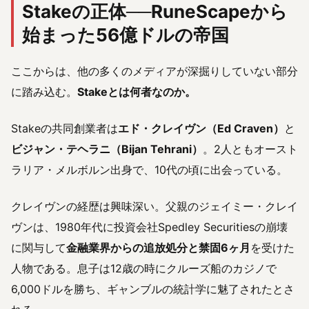
Stakeの正体──RuneScapeから
始まった56億ドルの帝国
ここからは、他の多くのメディアが深掘りしていない部分
に踏み込む。
Stakeとは何者なのか。
Stakeの共同創業者は
エド・クレイヴン（Ed Craven）
と
ビジャン・テヘラニ（Bijan Tehrani）
。2人ともオースト
ラリア・メルボルン出身で、10代の頃に出会っている。
クレイヴンの経歴は興味深い。父親のジェイミー・クレイ
ヴンは、1980年代に投資会社Spedley Securitiesの崩壊
に関与して
金融業界からの追放処分と禁固6ヶ月
を受けた
人物である。息子は12歳の時にクルーズ船のカジノで
6,000ドルを勝ち、ギャンブルの統計学に魅了されたとさ