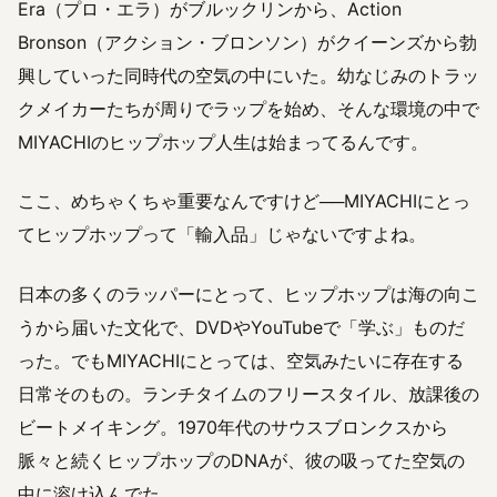
Era（プロ・エラ）がブルックリンから、Action
Bronson（アクション・ブロンソン）がクイーンズから勃
興していった同時代の空気の中にいた。幼なじみのトラッ
クメイカーたちが周りでラップを始め、そんな環境の中で
MIYACHIのヒップホップ人生は始まってるんです。
ここ、めちゃくちゃ重要なんですけど──MIYACHIにとっ
てヒップホップって「輸入品」じゃないですよね。
日本の多くのラッパーにとって、ヒップホップは海の向こ
うから届いた文化で、DVDやYouTubeで「学ぶ」ものだ
った。でもMIYACHIにとっては、空気みたいに存在する
日常そのもの。ランチタイムのフリースタイル、放課後の
ビートメイキング。1970年代のサウスブロンクスから
脈々と続くヒップホップのDNAが、彼の吸ってた空気の
中に溶け込んでた。