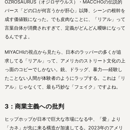
OZROSAURUS（オジロザウルス）・MACCHOの伝説的
バース「どの口が何言うかが肝心」以降、シーンの根幹を
成す価値観になった。でも皮肉なことに、「リアル」って
言葉自体が消費されすぎて、定義がどんどん曖昧になって
るんですよ。
MIYACHIの視点から見たら、日本のラッパーの多くが追
求してる「リアル」って、アメリカのストリート文化の上
っ面のコピーでしかない。銃、ドラッグ、暴力──経験し
たことない人間が体験者のようにラップする。これは「リ
アル」じゃなくて、最も巧妙な「フェイク」ですよね。
3：商業主義への批判
ヒップホップが日本で巨大な市場になる中、「愛」より
「カネ」が先に来る構造が加速してる。2023年のアメリ