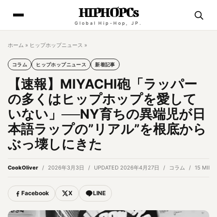
HIPHOPCs
Global Hip-Hop, JP.
ホーム
»
ヒップホップニュース
»
コラム
ヒップホップニュース
新着記事
【速報】MIYACHI砲「ラッパー
の多くはヒップホップを愛して
いない」──NY育ちの異端児が日
本語ラップの”リアル”を根底から
ぶっ壊しにきた
CookOliver
2026年3月3日
UPDATED 2026年4月27日
コラム
15 MIN 
Facebook
X
LINE