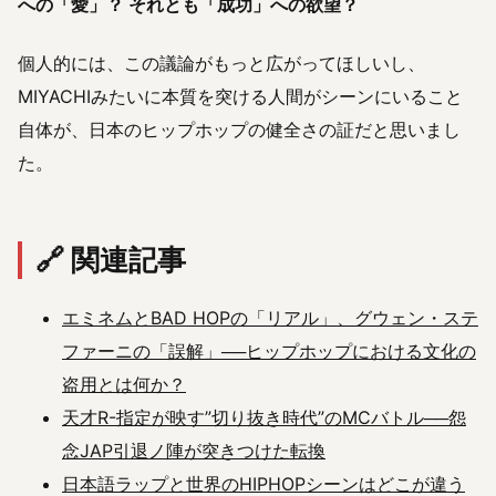
への「愛」？ それとも「成功」への欲望？
個人的には、この議論がもっと広がってほしいし、
MIYACHIみたいに本質を突ける人間がシーンにいること
自体が、日本のヒップホップの健全さの証だと思いまし
た。
🔗 関連記事
エミネムとBAD HOPの「リアル」、グウェン・ステ
ファーニの「誤解」──ヒップホップにおける文化の
盗用とは何か？
天才R-指定が映す”切り抜き時代”のMCバトル──怨
念JAP引退ノ陣が突きつけた転換
日本語ラップと世界のHIPHOPシーンはどこが違う