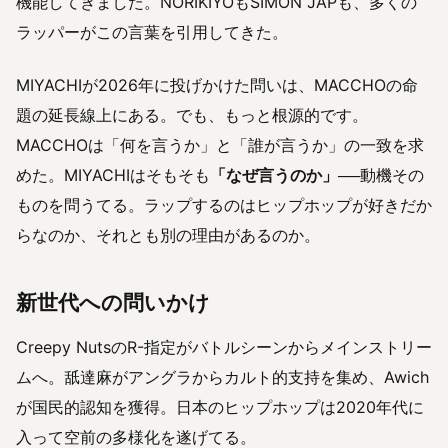
機能してきました。NORIKIYOもSIMON JAPも、多くの
ラッパーがこの言葉を引用してきた。
MIYACHIが2026年に投げかけた問いは、MACCHOの命
題の延長線上にある。でも、もっと根源的です。
MACCHOは「何を言うか」と「誰が言うか」の一致を求
めた。MIYACHIはそもそも
「なぜ言うのか」
──動機その
ものを問うてる。ラップするのはヒップホップが好きだか
らなのか、それとも別の理由があるのか。
新世代への問いかけ
Creepy NutsのR-指定がバトルシーンからメインストリー
ムへ。舐達麻がアングラからカルト的支持を集め、Awich
が国民的認知を獲得。日本のヒップホップは2020年代に
入って空前の多様化を遂げてる。