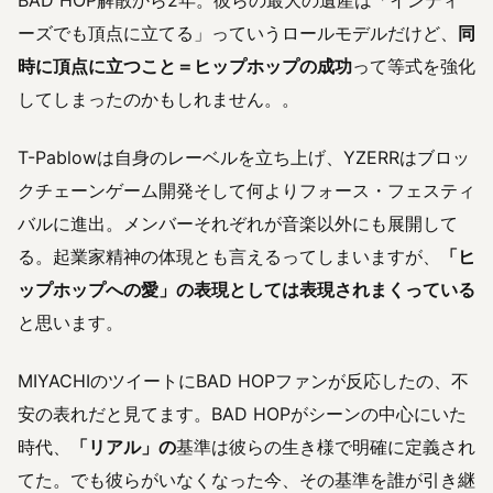
BAD HOP解散から2年。彼らの最大の遺産は「インディ
ーズでも頂点に立てる」っていうロールモデルだけど、
同
時に頂点に立つこと＝ヒップホップの成功
って等式を強化
してしまったのかもしれません。。
T-Pablowは自身のレーベルを立ち上げ、YZERRはブロッ
クチェーンゲーム開発そして何よりフォース・フェスティ
バルに進出。メンバーそれぞれが音楽以外にも展開して
る。起業家精神の体現とも言えるってしまいますが、
「ヒ
ップホップへの愛」の表現としては表現されまくっている
と思います。
MIYACHIのツイートにBAD HOPファンが反応したの、不
安の表れだと見てます。BAD HOPがシーンの中心にいた
時代、
「リアル」の
基準は彼らの生き様で明確に定義され
てた。でも彼らがいなくなった今、その基準を誰が引き継