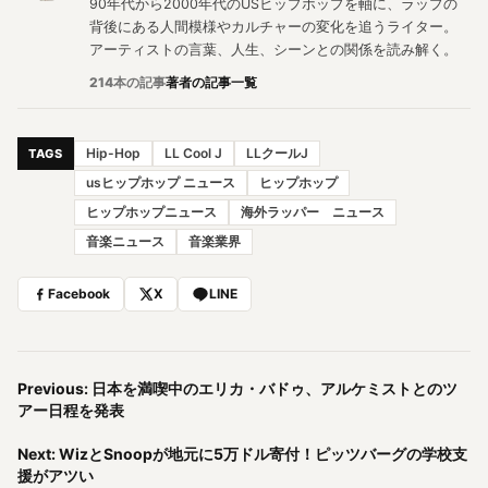
90年代から2000年代のUSヒップホップを軸に、ラップの
背後にある人間模様やカルチャーの変化を追うライター。
アーティストの言葉、人生、シーンとの関係を読み解く。
214本の記事
著者の記事一覧
Hip-Hop
LL Cool J
LLクールJ
TAGS
usヒップホップ ニュース
ヒップホップ
ヒップホップニュース
海外ラッパー ニュース
音楽ニュース
音楽業界
Facebook
X
LINE
Previous: 日本を満喫中のエリカ・バドゥ、アルケミストとのツ
アー日程を発表
Next: WizとSnoopが地元に5万ドル寄付！ピッツバーグの学校支
援がアツい