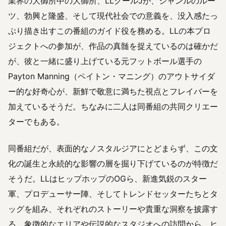
業界の大御所中の大御所、LLクールJが、ジャンルのルー
ツ、勃興と隆盛、そして現代社会での意義を、没入感たっ
ぷり描き出すこの番組のガイド役を務める。LLの本プロ
ジェクトへの参加が、作品の真髄を捉えているのは確かだ
が、彼と一緒に盛り上げている元フットボール選手の
Payton Manning（ペイトン・マニング）のアウトサイダ
ー的な好奇心が、新鮮で敬意に満ちた視点とフレイバーを
加えているそうだ。ちなみに二人は同番組の共同クリエー
ターでもある。
同番組だが、表面的なノスタルジアにとどまらず、この文
化の誕生と永続的な影響の層を掘り下げているのが特徴だ
そうだ。LLはヒップホップのOGら、新進気鋭のスター
軍、プロデューサー陣、そしてトレンドセッターたちとタ
ッグを組み、それぞれのストーリーや貴重な洞察を披露す
る。象徴的なエリアや伝説的なスタジオへの訪問から、ヒ