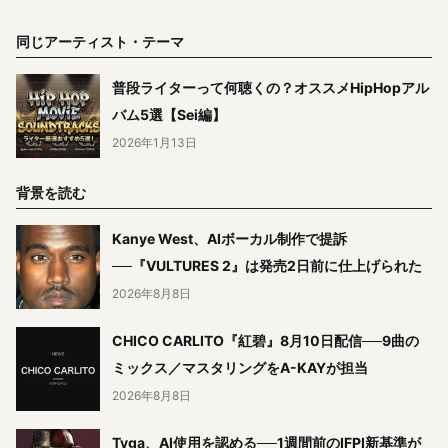
同じアーティスト・テーマ
普段ライターって何聴くの？オススメHipHopアル
バム5選【Sei編】
2026年1月13日
背景を読む
Kanye West、AIボーカル制作で提訴
──『VULTURES 2』は発売2日前に仕上げられた
2026年8月8日
CHICO CARLITO『紅碧』8月10日配信──9曲の
ミックス／マスタリングをA-KAYが担当
2026年8月8日
Tyga、AI使用を認める──1週間前のIFPI新基準が