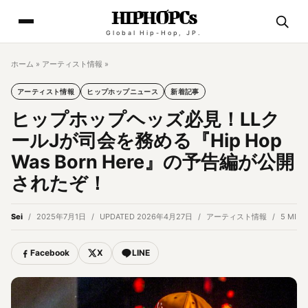
HIPHOPCs
Global Hip-Hop, JP.
ホーム
»
アーティスト情報
»
アーティスト情報
ヒップホップニュース
新着記事
ヒップホップヘッズ必見！LLク
ールJが司会を務める『Hip Hop
Was Born Here』の予告編が公開
されたぞ！
Sei
2025年7月1日
UPDATED 2026年4月27日
アーティスト情報
5 MIN 
Facebook
X
LINE