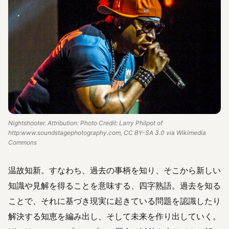
Nightshooter. Attribution: Photo Credit: Larry Philpot of
http:www.soundstagephotography.com, CC BY-SA 3.0 via Wikimedia
Commons
温故知新。すなわち、過去の事柄を知り、そこから新しい
知識や見解を得ることを意味する、四字熟語。過去を知る
ことで、それに基づき現実に起きている問題を認識したり
解決する知恵を編み出し、そして未来を作り出していく。