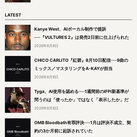
LATEST
Kanye West、AIボーカル制作で提訴
──『VULTURES 2』は発売2日前に仕上げられた
2026年8月8日
CHICO CARLITO『紅碧』8月10日配信──9曲の
ミックス／マスタリングをA-KAYが担当
2026年8月8日
Tyga、AI使用を認める──1週間前のIFPI新基準が
問うのは「使ったか」ではなく「表示したか」だ
2026年8月8日
OMB Bloodbath有罪評決──1月は評決不成立、契
約の3か月前に起訴されていた