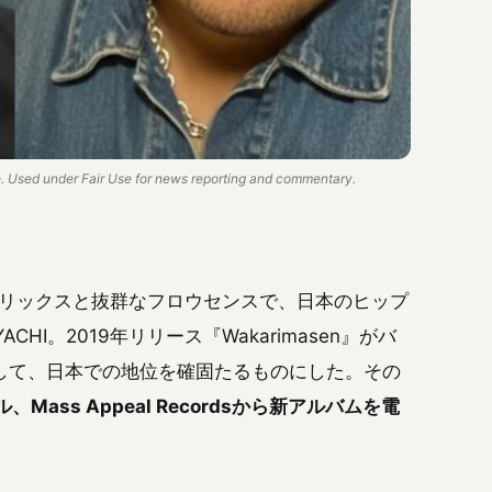
 Used under Fair Use for news reporting and commentary.
リリックスと抜群なフロウセンスで、日本のヒップ
I。2019年リリース『Wakarimasen』がバ
して、日本での地位を確固たるものにした。その
ass Appeal Recordsから新アルバムを電