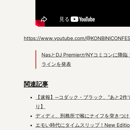
https://www.youtube.com/@KONBINICONFE
NasとDJ PremierがNYコミコンに降臨
ラインを発表
関連記事
【速報】─コダック・ブラック、“あと2作
り】
ディディ、刑務所で喉にナイフを突きつけ
エモい時代にタイムスリップ！New Edition、B