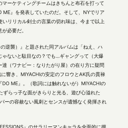
のマーケティングチームはきちんと布石を打って
O ME』を発表していたのだ。そして、NYでリア
刀使いリリカル剣士の言葉の切れ味は、今まで以上
意が必要だ。
ラリーマンの逆襲）』と題された同アルバムは「ねえ、ハ
じゃないと駄目なの？でも…ギャングって（大爆
ー達（ワナビー：なりたがり屋）の在り方に疑問
に響き、MIYACHIの安定のフロウとAK氏の貫禄
O ME』。（歌詞には触れないが）MIYACHIの
のいたずらっ子な面がきらりと光る、遊び心溢れた
のラッパーの容赦ない風刺とセンスが遺憾なく発揮され
NFESSIONS』
のサラリーマンキャラを全面的に押