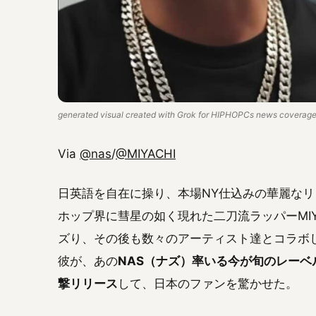
generated visual created with Grok for HIPHOPCs news coverage.
Via
@nas
/
@MIYACHI
日英語を自在に操り、本場NY仕込みの華麗な
ホップ界に彗星の如く現れた二刀流ラッパーMIYACH
ズり、その後も数々のアーティスト達とコラボ
彼が、あの
NAS（ナズ）率いる今が旬のレーベル、M
撃リリース
して、日本のファンを驚かせた。