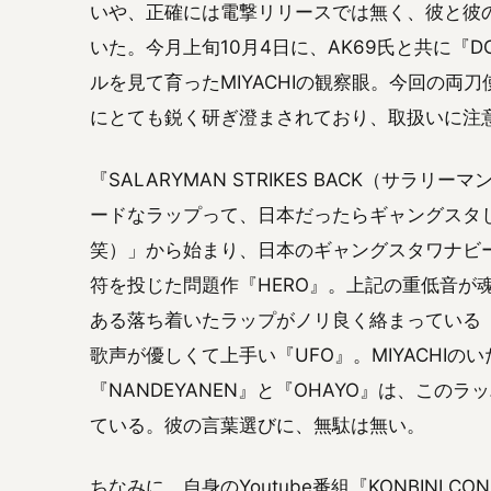
いや、正確には電撃リリースでは無く、彼と彼
いた。今月上旬10月4日に、AK69氏と共に『D
ルを見て育ったMIYACHIの観察眼。今回の両
にとても鋭く研ぎ澄まされており、取扱いに注
『SALARYMAN STRIKES BACK（サ
ードなラップって、日本だったらギャングスタ
笑）」から始まり、日本のギャングスタワナビ
符を投じた問題作『HERO』。上記の重低音が魂
ある落ち着いたラップがノリ良く絡まっている『D
歌声が優しくて上手い『UFO』。MIYACHI
『NANDEYANEN』と『OHAYO』は、こ
ている。彼の言葉選びに、無駄は無い。
ちなみに、自身の
Youtube番組『KONBINI CO