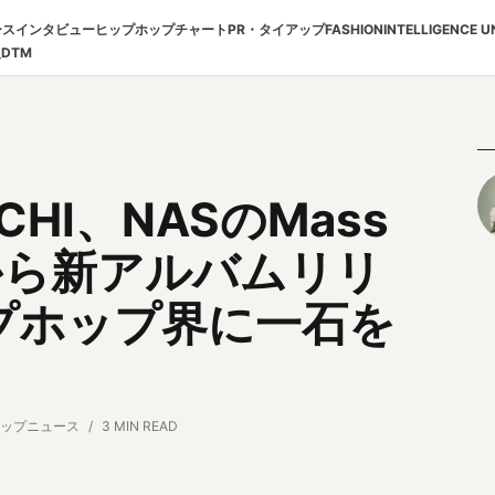
ース
インタビュー
ヒップホップチャート
PR・タイアップ
FASHION
INTELLIGENCE U
報
DTM
HI、NASのMass
rdsから新アルバムリリ
プホップ界に一石を
ップニュース
3 MIN READ