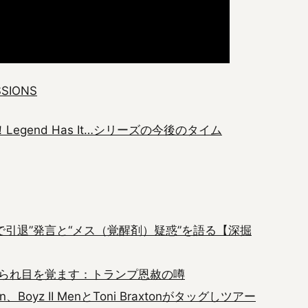
SSIONS
！Legend Has It…シリーズの今後のタイム
で引退”発言と“メス（覚醒剤）疑惑”を語る【深掘
られ目を覚ます：トランプ恩赦の噂
oyz II MenとToni Braxtonがタッグしツアー