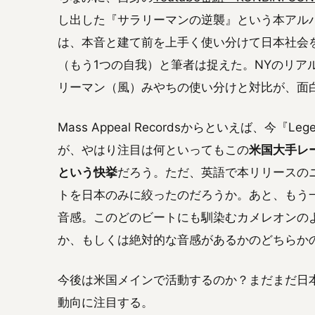
し出した『サラリーマンの逆襲』という本アル
は、本音と建て前を上手く使い分けて日本社会を生
（もう1つの自我）と筆者は捉えた。NYのリアル
リーマン（風）みやちの使い分けと対比が、面
Mass Appeal Recordsからといえば、今『L
が、やはり注目は何といってもこの
米国大手レ
という快挙
だろう。ただ、英語で本リリースの
トを日本のみに絞ったのだろうか。あと、もう一つ
音感。このどのビートにも馴染むカメレオンの
か、もしくは絶対的な音感があるかのどちらか
今後は米国メインで活動するのか？まだまだ日本を
動向に注目する。