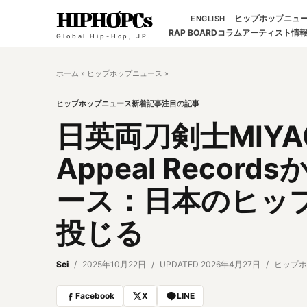
HIPHOPCs
ヒップホップニュ
ENGLISH
RAP BOARD
コラム
アーティスト情
Global Hip-Hop, JP.
ホーム
»
ヒップホップニュース
»
ヒップホップニュース
新着記事
注目の記事
日英両刀剣士MIYAC
Appeal Reco
ース：日本のヒッ
投じる
Sei
2025年10月22日
UPDATED 2026年4月27日
ヒップホ
Facebook
X
LINE