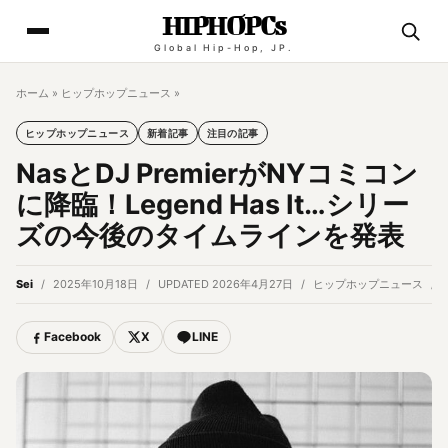
HIPHOPCs
Global Hip-Hop, JP.
ホーム
»
ヒップホップニュース
»
ヒップホップニュース
新着記事
注目の記事
NasとDJ PremierがNYコミコン
に降臨！Legend Has It…シリー
ズの今後のタイムラインを発表
Sei
2025年10月18日
UPDATED 2026年4月27日
ヒップホップニュース
Facebook
X
LINE