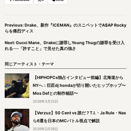
Previous: Drake、新作『ICEMAN』のスニペットでA$AP Rocky
らを痛烈ディス
Next: Gucci Mane、Drakeに謝罪しYoung Thugの謝罪を受け入
れる──「許すこと」で見せた真の強さ
同じアーティスト・テーマ
【HIPHOPCs独占インタビュー前編】北海道から
NYへ：巨匠dj hondaが切り開いたヒップホップ〜
Mos Defとの制作秘話〜
2026年3月22日
【Verzuz】50 Cent vs 誰だ？T.I.・Ja Rule・Nas
ら6選を日本のMCバトル視点で解説
2026年2月28日