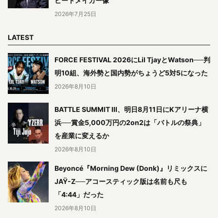
ビートメイカー像
2026年7月25日
LATEST
FORCE FESTIVAL 2026にLil TjayとWatson──判
明10組、海外勢と国内勢がちょうど5対5になった
2026年8月10日
BATTLE SUMMIT III、明日8月11日にKアリーナ横
浜──賞金5,000万円の2on2は「バトルの祭典」
を産業に変えるか
2026年8月10日
Beyoncé『Morning Dew (Donk)』リミックスに
JAŸ-Z──アコースティック版は名前も尺も
「4:44」だった
2026年8月10日