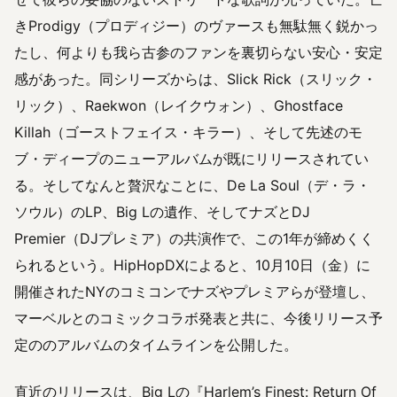
きProdigy（プロディジー）のヴァースも無駄無く鋭かっ
たし、何よりも我ら古参のファンを裏切らない安心・安定
感があった。同シリーズからは、Slick Rick（スリック・
リック）、Raekwon（レイクウォン）、Ghostface
Killah（ゴーストフェイス・キラー）、そして先述のモ
ブ・ディープのニューアルバムが既にリリースされてい
る。そしてなんと贅沢なことに、De La Soul（デ・ラ・
ソウル）のLP、Big Lの遺作、そしてナズとDJ
Premier（DJプレミア）の共演作で、この1年が締めくく
られるという。HipHopDXによると、10月10日（金）に
開催されたNYのコミコンでナズやプレミアらが登壇し、
マーベルとのコミックコラボ発表と共に、今後リリース予
定ののアルバムのタイムラインを公開した。
直近のリリースは、Big Lの『Harlem’s Finest: Return Of