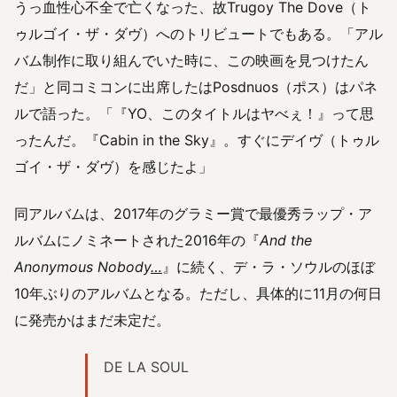
うっ血性心不全で亡くなった、故Trugoy The Dove（ト
ゥルゴイ・ザ・ダヴ）へのトリビュートでもある。「アル
バム制作に取り組んでいた時に、この映画を見つけたん
だ」と同コミコンに出席したはPosdnuos（ポス）はパネ
ルで語った。「『YO、このタイトルはヤべぇ！』って思
ったんだ。『Cabin in the Sky』。すぐにデイヴ（トゥル
ゴイ・ザ・ダヴ）を感じたよ」
同アルバムは、2017年のグラミー賞で最優秀ラップ・ア
ルバムにノミネートされた2016年の『
And the
Anonymous Nobody
…
』に続く、デ・ラ・ソウルのほぼ
10年ぶりのアルバムとなる。ただし、具体的に11月の何日
に発売かはまだ未定だ。
DE LA SOUL