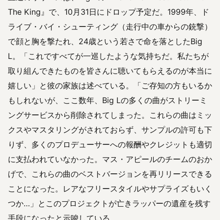
The King』で、10月31日にドロップ予定だ。1999年、ド
ライブ・バイ・シューティング（走行中の車からの銃撃）
で顔と胸を撃たれ、24歳という若さで命を落としたBig
L。「これですべてが一巡したような気持ちだ。私たちが
取り組んできたものを皆さんに聴いてもらえるのが本当に
嬉しい」と彼の家族は述べている。「ご存知の方もいるか
もしれないが、ここ数年、Big Lの多くの曲がストリーミ
ングサービスから削除されてしまった。これらの曲はミッ
クスやマスタリングがされておらず、サンプルの許可も下
りず、多くのプロデューサーへの報酬やクレジットも適切
に支払われていなかった。マス・アピールのチームのおか
げで、これらの曲のベストバージョンを再リリースできる
ことになった。レアなフリースタイルやサプライズもいく
つか…」とこのプロジェクトが亡きラッパーの遺産を残す
手段になったと示唆している。