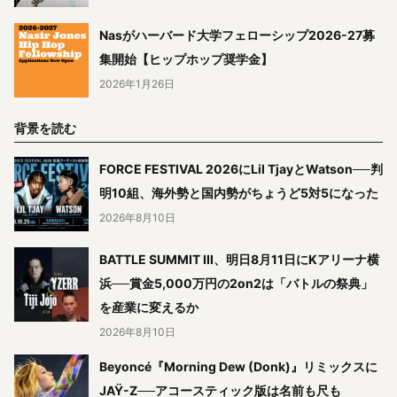
Nasがハーバード大学フェローシップ2026-27募
集開始【ヒップホップ奨学金】
2026年1月26日
背景を読む
FORCE FESTIVAL 2026にLil TjayとWatson──判
明10組、海外勢と国内勢がちょうど5対5になった
2026年8月10日
BATTLE SUMMIT III、明日8月11日にKアリーナ横
浜──賞金5,000万円の2on2は「バトルの祭典」
を産業に変えるか
2026年8月10日
Beyoncé『Morning Dew (Donk)』リミックスに
JAŸ-Z──アコースティック版は名前も尺も