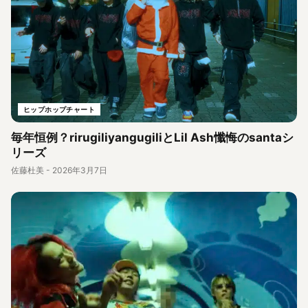
ヒップホップチャート
毎年恒例？rirugiliyangugiliとLil Ash懺悔のsantaシ
リーズ
佐藤杜美
-
2026年3月7日