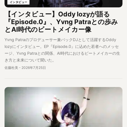
インタビュー
【インタビュー】Oddy lozyが語る
『Episode.0』、Yvng Patraとの歩み
とAI時代のビートメイカー像
Yvng Patraのプロデューサー兼バックDJとして活躍するOddy
lozyにインタビュー。EP『Episode.0』に込めた若者へのメッセ
ージ、Yvng Patraとの関係、AI時代におけるビートメイカーの生
き方と未来について聞いた。
佐藤杜美
-
2026年7月25日