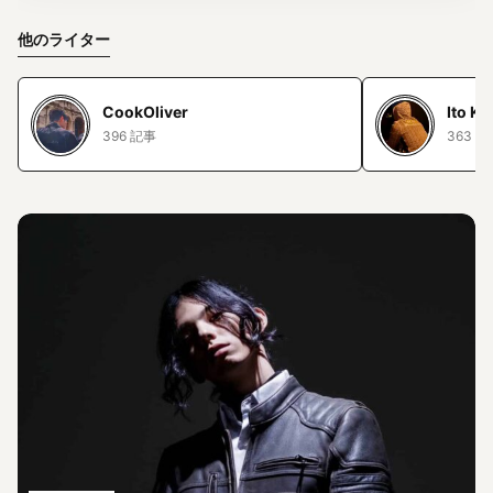
他のライター
CookOliver
Ito Ko
396 記事
363 記