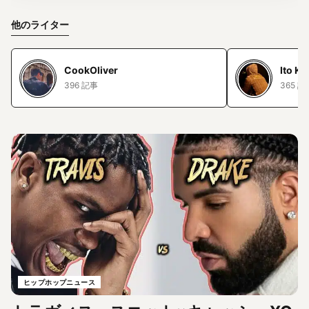
他のライター
CookOliver
Ito Ko
396 記事
365 記
ヒップホップニュース