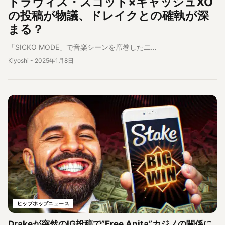
トラヴィス・スコット×キャッシュXO
の投稿が物議、ドレイクとの確執が深
まる？
「SICKO MODE」で音楽シーンを席巻した二…
Kiyoshi
-
2025年1月8日
ヒップホップニュース
Drakeが突然のIG投稿で”Free Anita”カジノの関係に