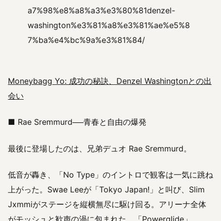
a7%98%e8%a8%a3%e3%80%81denzel-
washington%e3%81%a8%e3%81%ae%e5%8
7%ba%e4%bc%9a%e3%81%84/
Moneybagg Yo: 成功の秘訣、Denzel Washingtonとの出
会い
■ Rae Sremmurd──青春と自由の爆発
最後に登場したのは、兄弟デュオ Rae Sremmurd。
低音が轟き、「No Type」のイントロで観客は一気に跳ね
上がった。Swae Leeが「Tokyo Japan!」と叫び、Slim
Jxmmiがステージを縦横無尽に駆け回る。アリーナ全体
がモッシュと歓声の渦に包まれた。「Powerglide」