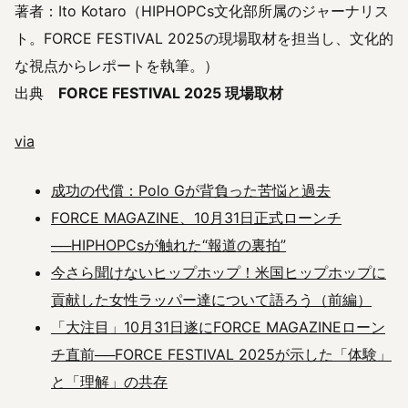
著者：Ito Kotaro（HIPHOPCs文化部所属のジャーナリス
ト。FORCE FESTIVAL 2025の現場取材を担当し、文化的
な視点からレポートを執筆。）
出典
FORCE FESTIVAL 2025 現場取材
via
成功の代償：Polo Gが背負った苦悩と過去
FORCE MAGAZINE、10月31日正式ローンチ
──HIPHOPCsが触れた“報道の裏拍”
今さら聞けないヒップホップ！米国ヒップホップに
貢献した女性ラッパー達について語ろう（前編）
「大注目」10月31日遂にFORCE MAGAZINEローン
チ直前──FORCE FESTIVAL 2025が示した「体験」
と「理解」の共存