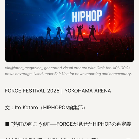
via@force_magazine_ generated visual created with Grok for HIPHOPCs
news coverage. Used under Fair Use for news reporting and commentary.
FORCE FESTIVAL 2025｜YOKOHAMA ARENA
文：Ito Kotaro（HIPHOPCs編集部）
■ “熱狂の向こう側”──FORCEが見せたHIPHOPの再定義