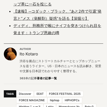
ップ界に一石を投じる
【速報】─コダック・ブラック、“あと2作で引退”発
言と“メス（覚醒剤）疑惑”を語る【深掘り】
ディディ、刑務所で喉にナイフを突きつけられ目を
覚ます：トランプ恩赦の噂
AUTHOR
Ito Kotaro
渋谷を拠点にストリートカルチャーとヒップホップニュー
スを追うライター。US・日本のニュースを読み解き、背景
や文脈を日本語でわかりやすく整理する。
363本の記事
著者の記事一覧
Discover
EEAT
FORCE FESTIVAL 2025
TAGS
FORCE MAGAZINE
hiphop
HIPHOPCs
HipHopニュース
Latto
Moneybagg Yo
Polo G