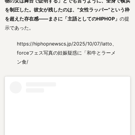
物の女は舞台で証明する」とでも言うように、全身で横浜
を制圧した。彼女が残したのは、“女性ラッパー”という枠
を超えた存在感――まさに「主語としてのHIPHOP」
の提
示であった。
https://hiphopnewscs.jp/2025/10/07/latto、
forceフェス写真の妊娠疑惑に「和牛とラーメ
ン食/