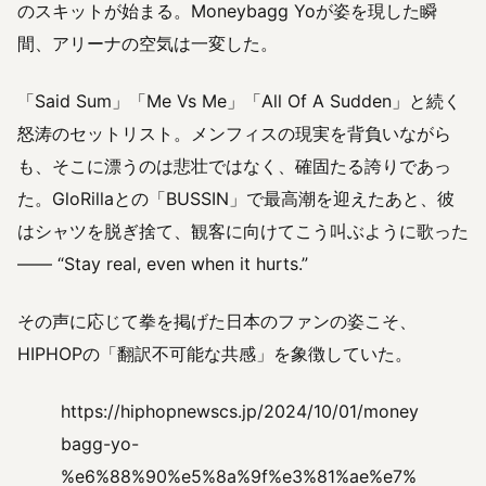
のスキットが始まる。Moneybagg Yoが姿を現した瞬
間、アリーナの空気は一変した。
「Said Sum」「Me Vs Me」「All Of A Sudden」と続く
怒涛のセットリスト。メンフィスの現実を背負いながら
も、そこに漂うのは悲壮ではなく、確固たる誇りであっ
た。GloRillaとの「BUSSIN」で最高潮を迎えたあと、彼
はシャツを脱ぎ捨て、観客に向けてこう叫ぶように歌った
―― “Stay real, even when it hurts.”
その声に応じて拳を掲げた日本のファンの姿こそ、
HIPHOPの「翻訳不可能な共感」を象徴していた。
https://hiphopnewscs.jp/2024/10/01/money
bagg-yo-
%e6%88%90%e5%8a%9f%e3%81%ae%e7%