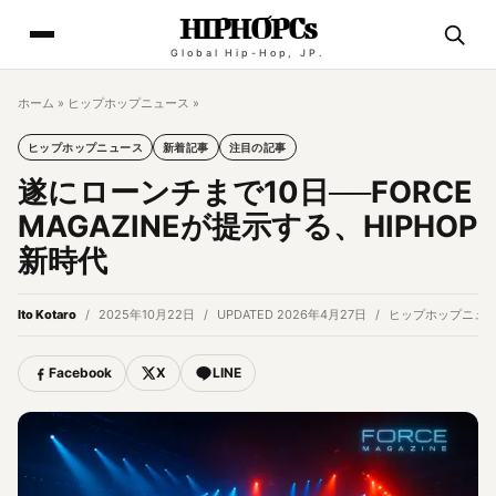
HIPHOPCs
Global Hip-Hop, JP.
ホーム
»
ヒップホップニュース
»
ヒップホップニュース
新着記事
注目の記事
遂にローンチまで10日──FORCE
MAGAZINEが提示する、HIPHOP
新時代
Ito Kotaro
2025年10月22日
UPDATED 2026年4月27日
ヒップホップニュ
Facebook
X
LINE