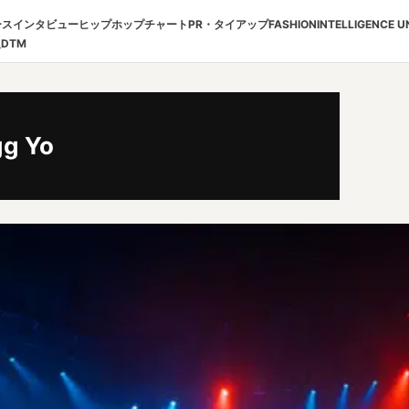
ース
インタビュー
ヒップホップチャート
PR・タイアップ
FASHION
INTELLIGENCE U
報
DTM
g Yo