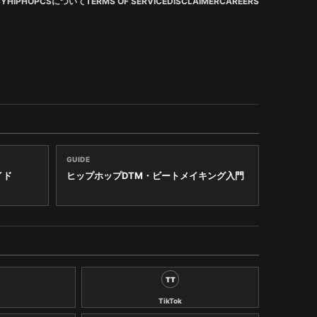
CY
HIPHOPCSについて
TERMS OF SERVICE
DISCLAIMER
CAREERS
GUIDE
イド
ヒップホップDTM・ビートメイキング入門
TT
TikTok