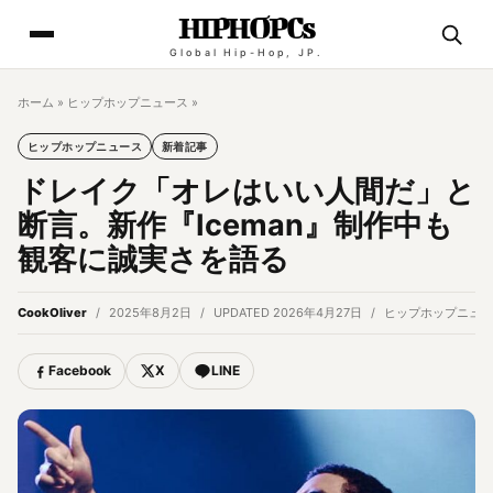
HIPHOPCs
Global Hip-Hop, JP.
ホーム
»
ヒップホップニュース
»
ヒップホップニュース
新着記事
ドレイク「オレはいい人間だ」と
断言。新作『Iceman』制作中も
観客に誠実さを語る
CookOliver
2025年8月2日
UPDATED 2026年4月27日
ヒップホップニュー
Facebook
X
LINE