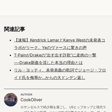
関連記事
【速報】Kendrick LamarとKanye Westの未発表コ
ラボがリーク。Yeのヴァースに驚きの声
T-PainがDrakeの“出す出す詐欺”に皮肉の一撃
──Drake新曲を流した本当の理由とは
リル・ヨッティ、未発表曲の歌詞でジョージ・フロ
イド氏を侮辱か…からの大ドンデン返し
AUTHOR
CookOliver
ロサンゼルスで幼少期を過ごし、USヒップホップと現代ラ