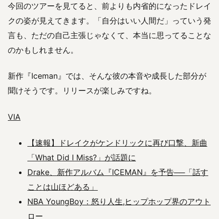
今回のツアーを見てると、前よりも内省的になったドレイ
クの姿が見えてきます。「自分はいい人間だ」っていう発
言も、ただの自己主張じゃなくて、本当に思ってることな
のかもしれません。
新作『Iceman』では、そんな彼の本音や成長した部分が
聞けそうです。リリースが楽しみですね。
VIA
【速報】ドレイクがケンドリックに再び口撃、新曲
「What Did I Miss?」が話題に
Drake、新作アルバム『ICEMAN』を予告──「話す
ことは山ほどある」
NBA YoungBoy：怒り人生,ヒップホップ界のアウト
ロー