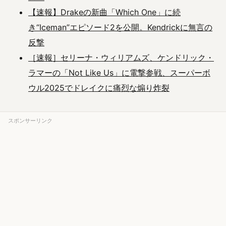
【速報】Drakeの新曲「Which One」に続
き“Iceman”エピソード2を公開。Kendrickに無言の
反撃
［速報］セリーナ・ウィリアムズ、ケンドリック・
ラマーの「Not Like Us」に電撃参戦、スーパーボ
ウル2025でドレイクに痛烈な煽り炸裂
スポンサーリンク