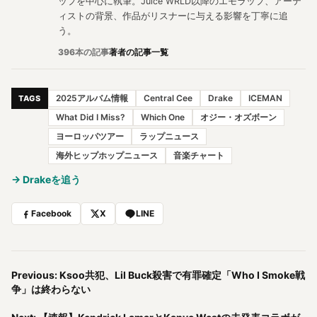
ップを中心に執筆。Juice WRLD以降のエモラップ、アーテ
ィストの背景、作品がリスナーに与える影響を丁寧に追
う。
396本の記事
著者の記事一覧
2025アルバム情報
Central Cee
Drake
ICEMAN
TAGS
What Did I Miss?
Which One
オジー・オズボーン
ヨーロッパツアー
ラップニュース
海外ヒップホップニュース
音楽チャート
→ Drakeを追う
Facebook
X
LINE
Previous: Ksoo共犯、Lil Buck殺害で有罪確定「Who I Smoke戦
争」は終わらない