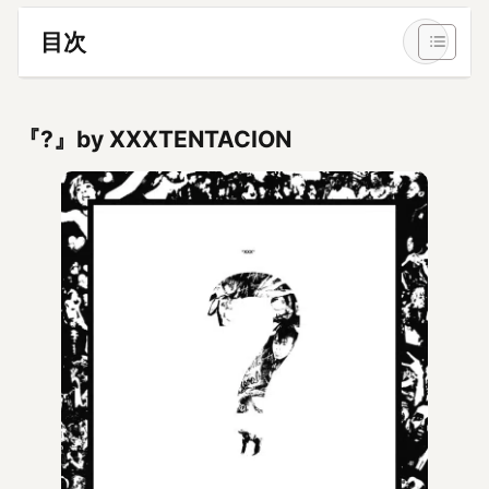
目次
『?』by XXXTENTACION