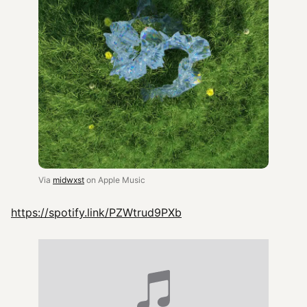
Via
midwxst
on Apple Music
https://spotify.link/PZWtrud9PXb