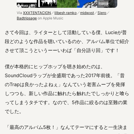
Via
XXXTENTACION
／
lilbesh ramko
／
midwxst
／
Siero
／
Badtripsage
on Apple Music
さて今回は、ライターとして活動している僕、Lucieが普
段どのような作品を聴いているのか、アルバム単位で紹介
させて頂こうというーーいわば「自分語り回」です！
僕が本格的にヒップホップを聴き始めたのは、
SoundCloudラップが全盛期であった2017年前後。「昔
のTrapは良かったよねぇ」なんていう老害ムーブを発揮
しつつも、新しい作品に触れたら触れたでしっかりと喰ら
ってしまうタチです。なので、5作品に絞るのは至難の業
でした。
「最高のアルバム5枚！」なんてテーマにすると一生決ま