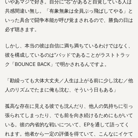
いやあマジで好き。自分に“芯“があると自覚している人は
共感間違い無し。「有象無象は全員ぶっ飛ばしてやる」と
いった具合で闘争本能が呼び覚まされるので、勝負の日は
必ず聴きます。
しかし、本当の彼は自信に満ち満ちているわけではなく、
彼を構成しているのは“バッドであることがラストトラッ
ク「BOUNCE BACK」で明かされるんですよ。
「勘繰っても大体大丈夫／人生は上がる前に少し沈む／他
人のリズムでたまに俺も沈む、そういう日もある」
孤高な存在に見える彼でも沈んだり、他人の気持ちに引っ
張られてしまったり、でも前を向き続けるためにもがいて
いる。彼の内省的な戦いについて、EPを通して語ってく
れます。他者から一定の評価を得ていて、こんなにイケて