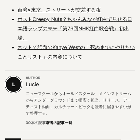
台湾×東京、ストリートが交差する夜
ポストCreepy Nuts？ちゃんみなが紅白で見せる日
本語ラップの未来『第76回NHK紅白歌合戦』初出
場、
ネットで話題のKanye Westの「死ぬまでにやりたい
ことリスト」の内容について
AUTHOR
L
Lucie
ニュースクールからオールドスクール、メインストリーム
からアンダーグラウンドまで幅広く担当。リリース、アー
ティスト動向、カルチャートピックを読者に届きやすい形
で整理する。
30本の記事
著者の記事一覧