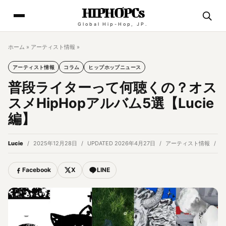
HIPHOPCs
Global Hip-Hop, JP.
ホーム
»
アーティスト情報
»
アーティスト情報
コラム
ヒップホップニュース
普段ライターって何聴くの？オス
スメHipHopアルバム5選【Lucie
編】
Lucie
2025年12月28日
UPDATED 2026年4月27日
アーティスト情報
1
Facebook
X
LINE