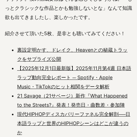
っとクラシックな作品とかも勉強しないとな」なんて知識
欲も出てきましたし、楽しかったです。
紹介させて頂いた5枚、是非とも聴いてみてください！
裏設定明かす、ドレイク、Heavenとの秘蔵トラッ
クをサプライズ公開
【2025年12月1日最新版】2025年11月第4週 日本語
ラップ動向完全レポート ─ Spotify・Apple
Music・TikTokのヒット相関をデータ解析
21 Savage（21サベージ）新作『What Happened
to the Streets?』発表！発売日・曲数差・参加陣
現代HIPHOPディスカバリーファネル完全解剖──日
本語ラップと世界のHIPHOPシーンはどこが違うの
か