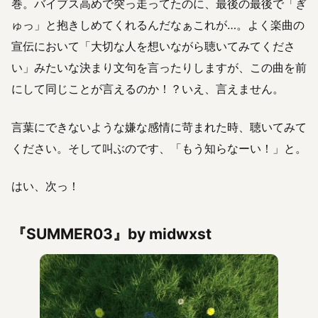
巻。バイブス高めで突っ走ってたのに、最後の最後で「ぎ
ゅっ」と抱きしめてくれるんだなぁこれが…。よく楽曲の
宣伝において「大切な人を想いながら聴いてみてくださ
い」みたいな決まり文句を言ったりしますが、この曲を前
にして同じことが言えるのか！？いえ、言えません。
言葉にできないような嫌な感情に苛まれた時、聴いてみて
ください。そして叫ぶのです、「もう知らなーい！」と。
はい、次っ！
『SUMMER03』by midwxst