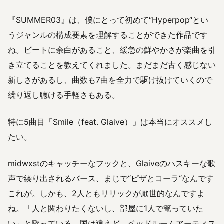
『SUMMER03』は、僕にとって初めて“Hyperpop“とい
うジャンルの構成要素を理解することができた作品です
ね。ビートに余白があること、緩急の鮮やかさが楽曲を引
き立てることを教えてくれました。まだまだ古く感じない
新しさがあるし、曲数も7曲を全力で駆け抜けていくので
繰り返し聴ける手軽さもある。
特に5曲目「Smile（feat. Glaive）」は本当にオススメし
たい。
midwxstのキャッチーなフックと、Glaiveのハスキーな歌
声で繰り出されるバース、まじで“ピザとコーラ“なんです
これが。しかも、2人ともリリックが厭世的なんですよ
ね。「人と関わりたくないし、部屋に1人で篭っていた
い」と歌っている。国は違えど、ベッドルームアーティス