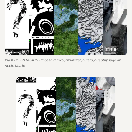
Via XXXTENTACION／lilbesh ramko／midwxst／Siero／Badtripsage on
Apple Music