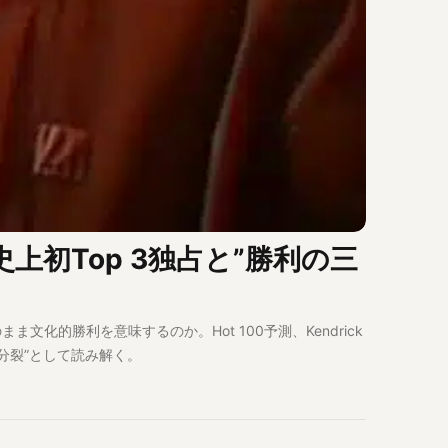
d史上初Top 3独占と”勝利の三
そのまま文化的勝利を意味するのか。Hot 100予測、Kendrick
三分裂”として読み解く。