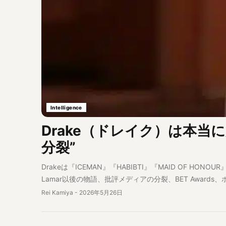
Intelligence
Drake（ドレイク）は本当に勝
分裂”
Drakeは『ICEMAN』『HABIBTI』『MAID OF HO
Lamar以後の物語、批評メディアの分裂、BET Award
Rei Kamiya
-
2026年5月26日