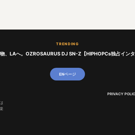
TRENDING
、LAへ。OZROSAURUS DJ SN-Z【HIPHOPCs独占イ
ENページ
PRIVACY POLI
は
楽