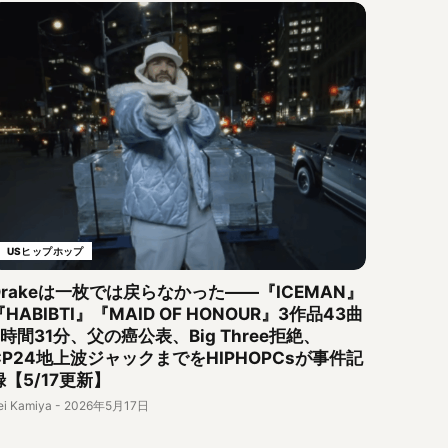
USヒップホップ
Drakeは一枚では戻らなかった——『ICEMAN』
『HABIBTI』『MAID OF HONOUR』3作品43曲
2時間31分、父の癌公表、Big Three拒絶、
CP24地上波ジャックまでをHIPHOPCsが事件記
録【5/17更新】
ei Kamiya
-
2026年5月17日