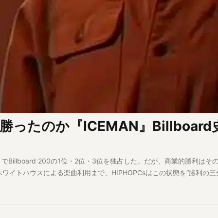
ったのか『ICEMAN』Billboar
NOUR』でBillboard 200の1位・2位・3位を独占した。だが、商業的勝利は
s、ホワイトハウスによる楽曲利用まで、HIPHOPCsはこの状態を“勝利の