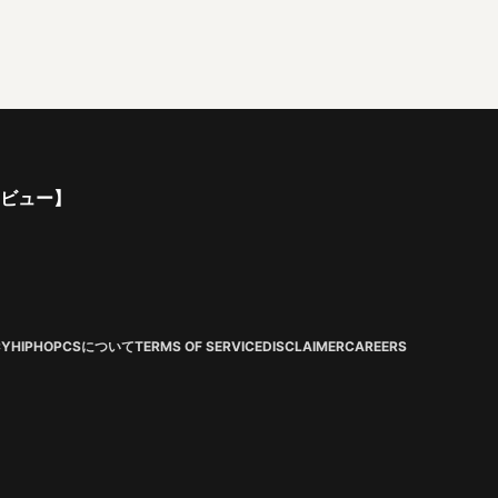
ンタビュー】
CY
HIPHOPCSについて
TERMS OF SERVICE
DISCLAIMER
CAREERS