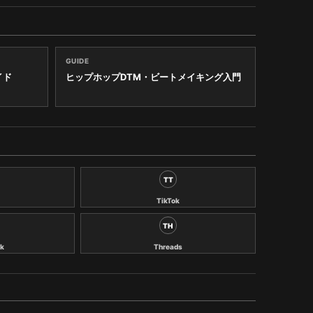
GUIDE
イド
ヒップホップDTM・ビートメイキング入門
TT
TikTok
TH
k
Threads