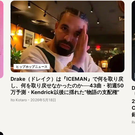
ヒップホップニュース
Drake（ドレイク）は『ICEMAN』で何を取り戻
し、何を取り戻せなかったのか──43曲・初週50
万予測・Kendrick以後に揺れた”物語の支配権”
Ito Kotaro
-
2026年5月18日
R