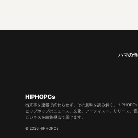
ハマの怪物
HIPHOPCs
出来事を速報で終わらせず、その意味を読み解く。HIPHOPCs
ヒップホップのニュース、文化、アーティスト、リリース、音
ビジネスを編集視点で届けます。
© 2026 HIPHOPCs