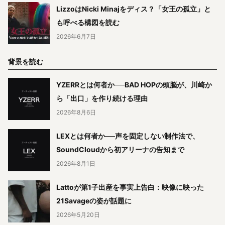
LizzoはNicki Minajをディス？「女王の孤立」と
も呼べる構図を読む
2026年6月7日
背景を読む
YZERRとは何者か──BAD HOPの頭脳が、川崎か
ら「出口」を作り続ける理由
2026年8月6日
LEXとは何者か──声を固定しない制作法で、
SoundCloudから初アリーナの告知まで
2026年8月1日
Lattoが第1子出産を事実上告白：映像に映った
21Savageの姿が話題に
2026年5月20日