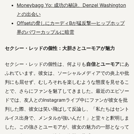
Moneybagg Yo: 成功の秘訣、Denzel Washington
との出会い
Offsetの脅しにカーディBが猛反撃—ヒップホップ
界のパワーカップルに暗雲
セクシー・レッドの個性：大胆さとユーモアが魅力
セクシー・レッドの個性は、何よりも
自信とユーモア
にあ
ふれています。彼女は、ソーシャルメディアでの炎上や批
判にも屈せず、むしろそれを楽しむような態度を見せるこ
とで、さらにファンを魅了してきました。最近のエピソー
ドでは、友人とのInstagramライブ中にファンが彼女を批
判した際、彼女は笑い飛ばして反論し、「私たちはセント
ルイス出身で、メンタルが強いんだ！」と堂々と釈明しま
した。この強さとユーモアが、彼女の魅力の一部となって