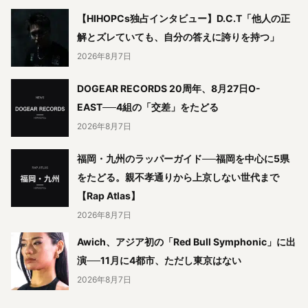
【HIHOPCs独占インタビュー】D.C.T「他人の正
解とズレていても、自分の答えに誇りを持つ」
2026年8月7日
DOGEAR RECORDS 20周年、8月27日O-
EAST──4組の「交差」をたどる
2026年8月7日
福岡・九州のラッパーガイド──福岡を中心に5県
をたどる。親不孝通りから上京しない世代まで
【Rap Atlas】
2026年8月7日
Awich、アジア初の「Red Bull Symphonic」に出
演──11月に4都市、ただし東京はない
2026年8月7日