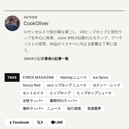
AUTHOR
CookOliver
ロサンゼルスで幼少期を過ごし、USヒップホップと現代ラ
ップを中心に執筆。Juice WRLD以降のエモラップ、アーテ
ィストの背景、作品がリスナーに与える影響を丁寧に追
う。
396本の記事
著者の記事一覧
FORCE MAGAZINE
HipHopニュース
Ice Spice
TAGS
Sexyy Red
usヒップホップ ニュース
セクシー・レッド
セントルイス
ヒップホップ
ヒップホップニュース
女性ラッパー
新時代のラッパー
海外ラッパー ニュース
自己表現
音楽業界
Facebook
X
LINE