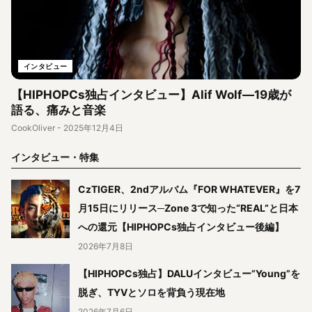
インタビュー
【HIPHOPCs独占インタビュー】Alif Wolf―19歳が
語る、痛みと音楽
CookOliver
-
2025年12月4日
インタビュー・特集
CzTIGER、2ndアルバム『FOR WHATEVER』を7
月15日にリリース─Zone 3で知った“REAL”と日本
への還元【HIPHOPCs独占インタビュー後編】
2026年7月8日
【HIPHOPCs独占】DALUインタビュー”Young”を
脱ぎ、TYVとソロを背負う現在地
2026年7月6日