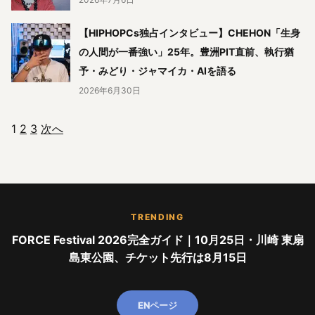
【HIPHOPCs独占インタビュー】CHEHON「生身
の人間が一番強い」25年。豊洲PIT直前、執行猶
予・みどり・ジャマイカ・AIを語る
2026年6月30日
1
2
3
次へ
投稿のページ送り
TRENDING
FORCE Festival 2026完全ガイド｜10月25日・川崎 東扇
島東公園、チケット先行は8月15日
ENページ