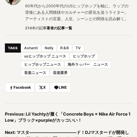
90年代から2000年代のUSヒップホップを軸に、ラップの
背後にある人間模様やカルチャーの変化を追うライター。
アーティストの言葉、人生、シーンとの関係を読み解く。
214本の記事
著者の記事一覧
Ashanti
Nelly
R＆B
TV
TAGS
usヒップホップ ニュース
ヒップホップ
ヒップホップニュース
海外ラッパー ニュース
音楽ニュース
音楽業界
Facebook
X
LINE
Previous: Lil Yachtyが履く「Concrete Boys × Nike Air Force 1
Low」ブラック×purpleがカッコいい！
Next: マスタ―――――――――――ド！DJマスタードが開発し