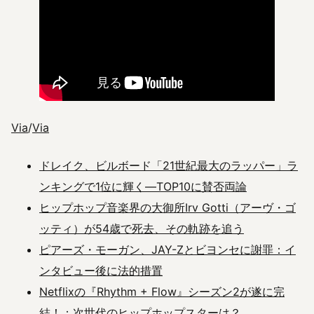
Via
/
Via
ドレイク、ビルボード「21世紀最大のラッパー」ラ
ンキングで1位に輝く―TOP10に賛否両論
ヒップホップ音楽界の大御所Irv Gotti（アーヴ・ゴ
ッティ）が54歳で死去、その軌跡を追う
ピアーズ・モーガン、JAY-Zとビヨンセに謝罪：イ
ンタビュー後に法的措置
Netflixの『Rhythm + Flow』シーズン2が遂に完
結！：次世代のヒップホップスターは？