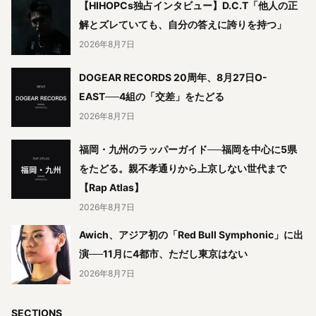
【HIHOPCs独占インタビュー】D.C.T「他人の正
解とズレていても、自分の答えに誇りを持つ」
2026年8月7日
DOGEAR RECORDS 20周年、8月27日O-
EAST──4組の「交差」をたどる
2026年8月7日
福岡・九州のラッパーガイド──福岡を中心に5県
をたどる。親不孝通りから上京しない世代まで
【Rap Atlas】
2026年8月7日
Awich、アジア初の「Red Bull Symphonic」に出
演──11月に4都市、ただし東京はない
2026年8月7日
SECTIONS