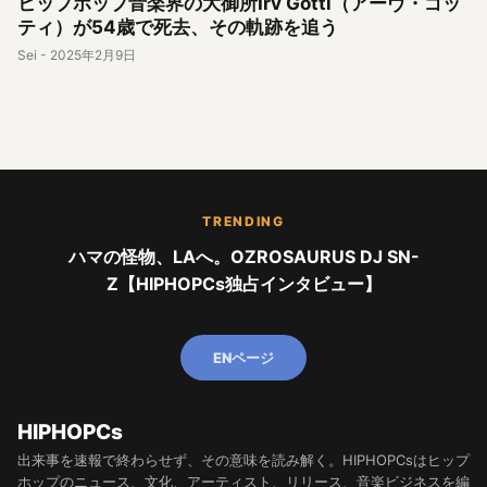
ヒップホップ音楽界の大御所Irv Gotti（アーヴ・ゴッ
ティ）が54歳で死去、その軌跡を追う
Sei
-
2025年2月9日
TRENDING
ハマの怪物、LAへ。OZROSAURUS DJ SN-
Z【HIPHOPCs独占インタビュー】
ENページ
HIPHOPCs
出来事を速報で終わらせず、その意味を読み解く。HIPHOPCsはヒップ
ホップのニュース、文化、アーティスト、リリース、音楽ビジネスを編