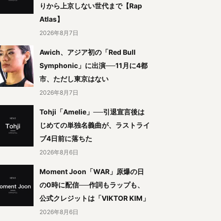
りから上京しない世代まで【Rap
Atlas】
2026年8月7日
Awich、アジア初の「Red Bull
Symphonic」に出演──11月に4都
市、ただし東京はない
2026年8月7日
Tohji「Amelie」──引退宣言後は
じめての単独名義曲が、ラストライ
ブ4日前に落ちた
2026年8月6日
Moment Joon「WAR」原爆の日
の0時に配信──作詞もラップも、
公式クレジットは「VIKTOR KIM」
2026年8月6日