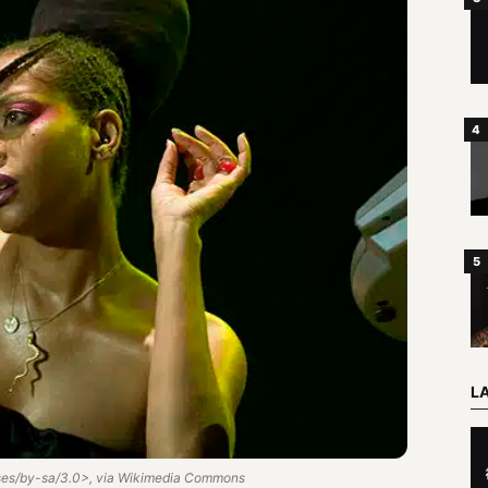
L
nses/by-sa/3.0>, via Wikimedia Commons