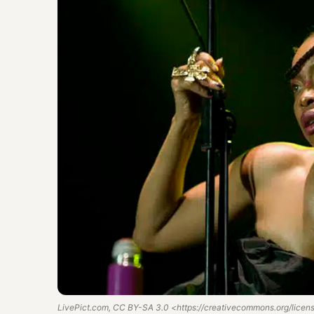
LivePict.com, CC BY-SA 3.0 <https://creativecommons.org/lice