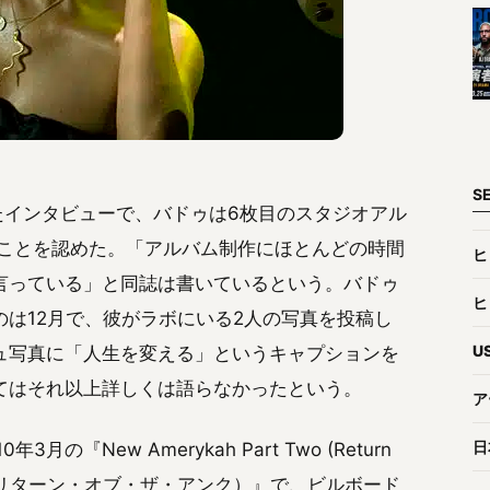
S
たインタビューで、バドゥは6枚目のスタジオアル
ることを認めた。「アルバム制作にほとんどの時間
ヒ
言っている」と同誌は書いているという。バドゥ
ヒ
は12月で、彼がラボにいる2人の写真を投稿し
U
ュ写真に「人生を変える」というキャプションを
てはそれ以上詳しくは語らなかったという。
ア
日
New Amerykah Part Two (Return
ト2（リターン・オブ・ザ・アンク）』で、ビルボード