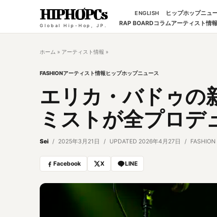
HIPHOPCs
ヒップホップニュ
ENGLISH
RAP BOARD
コラム
アーティスト情
Global Hip-Hop, JP.
ホーム
»
アーティスト情報
»
FASHION
アーティスト情報
ヒップホップニュース
エリカ・バドゥの
ミストが全プロデ
Sei
2025年3月21日
UPDATED 2026年4月27日
FASHION
Facebook
X
LINE