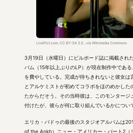
LivePict.com, CC BY-SA 3.0
, via Wikimedia Commons
3月19日（水曜日）にビルボード誌に掲載され
バム（15年以上ぶりのLP）が現在制作中であ
を費やしている。完成が待ちきれないと彼女は
とアルケミストが初めてコラボをほのめかしたの
たからだそう。その当時彼は、このモンタージ
付けたが、彼らが何に取り組んでいるかについ
エリカ・バドゥの最後のスタジオアルバムは2010年3月の『
of the Ankh）ニュー・アメリカー・パー