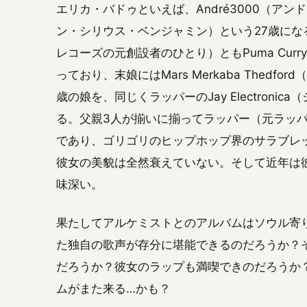
エリカ・バドゥといえば、André3000（アンドレ300
ン・シリウス・ベンジャミン）という27歳になる息
レコーズの元創設者のひとり）ともPuma Cur
っており、末娘にはMars Merkaba Thed
歳の娘を、同じくラッパーのJay Electron
る。父親3人が揃いに揃ってラッパー（元ラッ
であり、ゴリゴリのヒップホップ界のサラブレ
彼女の美貌は全然衰えていない。そして近年は彼
味深い。
果たしてアルケミストとのアルバムはソウル寄
た独自の歌声が存分に堪能できるのだろうか？
だろうか？彼女のラップも満喫できのだろうか？
ムがまた来る…かも？