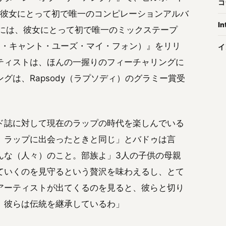
コ
、彼女にとって初で唯一のコンピレーションアルバ
In
5年には、彼女にとって初で唯一のミックステープ
（バット・ユー・キャント・ユーズ・マイ・フォン）』をリリ
イ
ティストは、ほんの一握りのフィーチャリングに
グは、Rapsody（ラプソディ）のグラミー賞受
ド誌に対して現在のラップの時代を楽しんでいる
）ラップに出会ったときと同じ」とバドゥは言
んな（人々）のこと。部族よ」3人の子供の母親
ていくのを見守るという贅沢を味わえるし、とて
アーティストが出てくるのを見ると、彼らと切り
。彼らは伝統を継承しているわ」