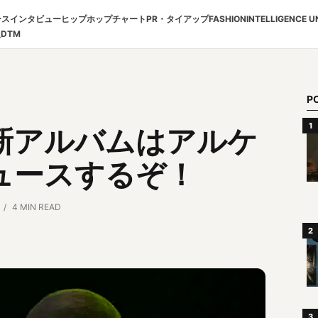
ース
インタビュー
ヒップホップチャート
PR・タイアップ
FASHION
INTELLIGENCE U
報
DTM
P
新アルバムはアルケ
ュースするぞ！
4 MIN READ