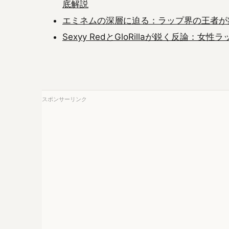
底解説
エミネムの深層に迫る：ラップ界の王者が
Sexyy RedとGloRillaが鋭く反論
スポンサーリンク