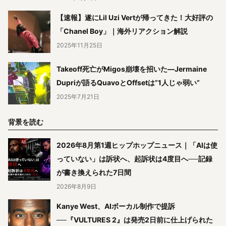
【速報】遂にLil Uzi Vertが帰ってきた！大好評の
「Chanel Boy」｜海外リアクション解説
2025年11月25日
Takeoff死亡がMigos崩壊を招いた―Jermaine
Dupriが語るQuavoとOffsetは”1人じゃ弱い”
2025年7月21日
背景を読む
2026年8月第1週ヒップホップニュース｜「AIは使
っていない」は訴状へ、起訴状は4度目へ──記録
が書き換えられた7日間
2026年8月9日
Kanye West、AIボーカル制作で提訴
──『VULTURES 2』は発売2日前に仕上げられた