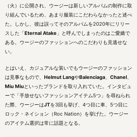
（火）に公開され、ウージーは新しいアルバムの制作に取
り組んでいるため、あまり服装にこだわらなかったと述べ
た。しかし、彼は誤ってそのアルバムを2020年にリリー
スした「
Eternal Atake
」と呼んでしまったのはご愛嬌で
ある。ウージーのファッションへのこだわりも見逃せな
い。
とはいえ、カジュアルな装いでもウージーのファッション
は見事なもので、
Helmut Lang
や
Balenciaga
、
Chanel
、
Miu Miu
といったブランドを取り入れていた。インタビュ
ーで「手放せないファッションアイテム5つ」を尋ねられ
た際、ウージーは
JT
を3回も挙げ、4つ目に車、5つ目に
ロック・ネイション（Roc Nation）を挙げた。ウージー
のアイテム選択は常に話題となる。