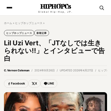
HIPHOPCs
Global Hip-Hop, JP.
ホーム
»
ヒップホップニュース
»
ヒップホップニュース
新着記事
Lil Uzi Vert、「JTなしでは生き
られない!!」とインタビューで告
白
C. Vernon Coleman
2024年9月26日
UPDATED 2026年4月27日
ヒップホ
Facebook
X
LINE