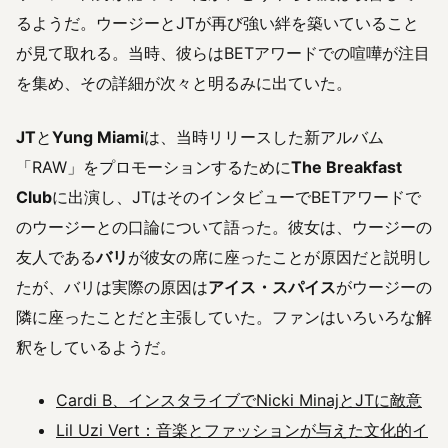
るようだ。ウージーとJTが再び強い絆を築いていること
が見て取れる。当時、彼らはBETアワードでの喧嘩が注目
を集め、その詳細が次々と明るみに出ていた。
JT
と
Yung Miami
は、当時リリースした新アルバム
「RAW」をプロモーションするために
The Breakfast
Club
に出演し、JTはそのインタビューでBETアワードで
のウージーとの口論について語った。彼女は、ウージーの
友人である
バリ
が彼女の席に座ったことが原因だと説明し
たが、バリは実際の原因は
アイス・スパイス
がウージーの
隣に座ったことだと主張していた。ファンはいろいろな解
釈をしているようだ。
Cardi B、インスタライブでNicki MinajとJTに敵意
Lil Uzi Vert：音楽とファッションが与えた文化的イ