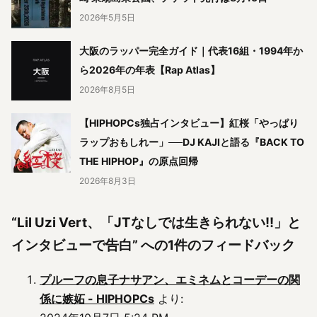
2026年5月5日
大阪のラッパー完全ガイド｜代表16組・1994年か
ら2026年の年表【Rap Atlas】
2026年8月5日
【HIPHOPCs独占インタビュー】紅桜「やっぱり
ラップおもしれー」──DJ KAJIと語る『BACK TO
THE HIPHOP』の原点回帰
2026年8月3日
“Lil Uzi Vert、「JTなしでは生きられない!!」と
インタビューで告白” への1件のフィードバック
プルーフの息子ナサアン、エミネムとコーデーの関
係に嫉妬 - HIPHOPCs
より: