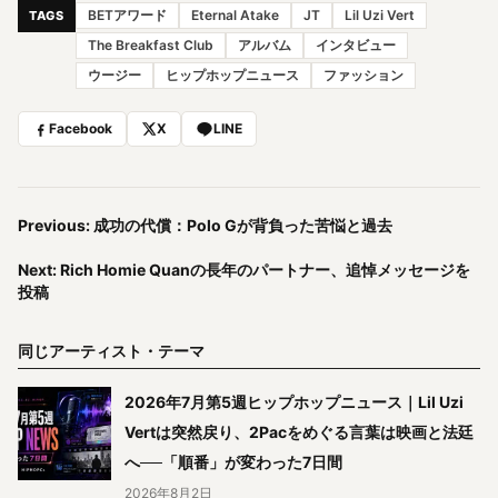
BETアワード
Eternal Atake
JT
Lil Uzi Vert
TAGS
The Breakfast Club
アルバム
インタビュー
ウージー
ヒップホップニュース
ファッション
Facebook
X
LINE
Previous: 成功の代償：Polo Gが背負った苦悩と過去
Next: Rich Homie Quanの長年のパートナー、追悼メッセージを
投稿
同じアーティスト・テーマ
2026年7月第5週ヒップホップニュース｜Lil Uzi
Vertは突然戻り、2Pacをめぐる言葉は映画と法廷
へ──「順番」が変わった7日間
2026年8月2日