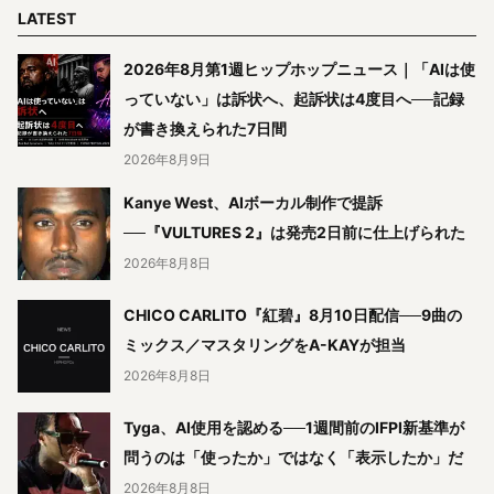
LATEST
2026年8月第1週ヒップホップニュース｜「AIは使
っていない」は訴状へ、起訴状は4度目へ──記録
が書き換えられた7日間
2026年8月9日
Kanye West、AIボーカル制作で提訴
──『VULTURES 2』は発売2日前に仕上げられた
2026年8月8日
CHICO CARLITO『紅碧』8月10日配信──9曲の
ミックス／マスタリングをA-KAYが担当
2026年8月8日
Tyga、AI使用を認める──1週間前のIFPI新基準が
問うのは「使ったか」ではなく「表示したか」だ
2026年8月8日