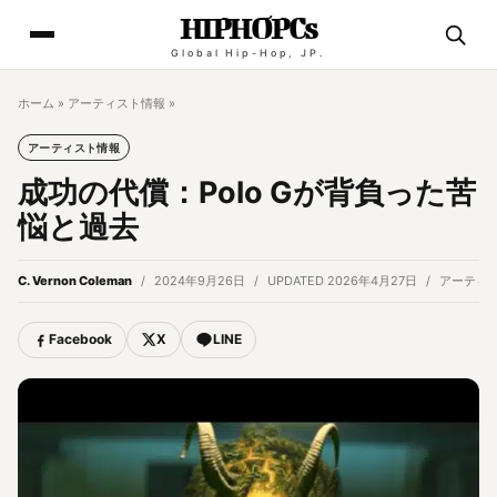
HIPHOPCs
Global Hip-Hop, JP.
ホーム
»
アーティスト情報
»
アーティスト情報
成功の代償：Polo Gが背負った苦
悩と過去
C. Vernon Coleman
2024年9月26日
UPDATED 2026年4月27日
アーティ
Facebook
X
LINE