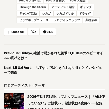
Polo G アルバム
Polo G 曲和訳
Polo G 経歴
Through the Storm
アーティスト紹介
ギャング
ギャング活動
シカゴ
シカゴドリル
ドラッグ
ヒップホップニュース
メロディックラップ
薬物依存
Facebook
X
LINE
Previous: Diddyの逮捕で明かされた衝撃! 1,000本のベビーオイ
ルの真相とは？
Next: Lil Uzi Vert、「JTなしでは生きられない!!」とインタビュ
ーで告白
同じアーティスト・テーマ
2026年8月第1週ヒップホップニュース｜「AIは使
っていない」は訴状へ、起訴状は4度目へ──記録