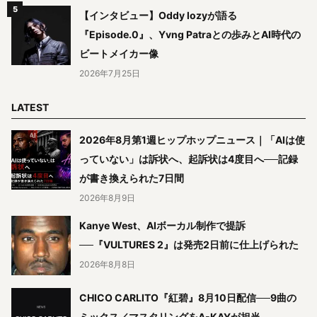
【インタビュー】Oddy lozyが語る
『Episode.0』、Yvng Patraとの歩みとAI時代の
ビートメイカー像
2026年7月25日
LATEST
2026年8月第1週ヒップホップニュース｜「AIは使
っていない」は訴状へ、起訴状は4度目へ──記録
が書き換えられた7日間
2026年8月9日
Kanye West、AIボーカル制作で提訴
──『VULTURES 2』は発売2日前に仕上げられた
2026年8月8日
CHICO CARLITO『紅碧』8月10日配信──9曲の
ミックス／マスタリングをA-KAYが担当