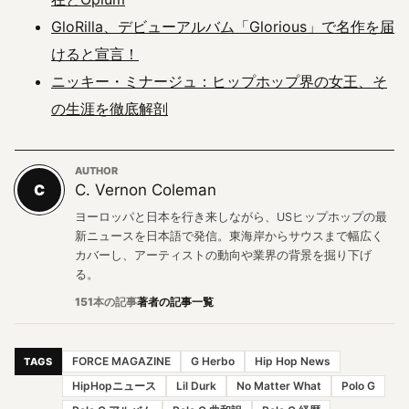
GloRilla、デビューアルバム「Glorious」で名作を届
けると宣言！
ニッキー・ミナージュ：ヒップホップ界の女王、そ
の生涯を徹底解剖
AUTHOR
C
C. Vernon Coleman
ヨーロッパと日本を行き来しながら、USヒップホップの最
新ニュースを日本語で発信。東海岸からサウスまで幅広く
カバーし、アーティストの動向や業界の背景を掘り下げ
る。
151本の記事
著者の記事一覧
FORCE MAGAZINE
G Herbo
Hip Hop News
TAGS
HipHopニュース
Lil Durk
No Matter What
Polo G