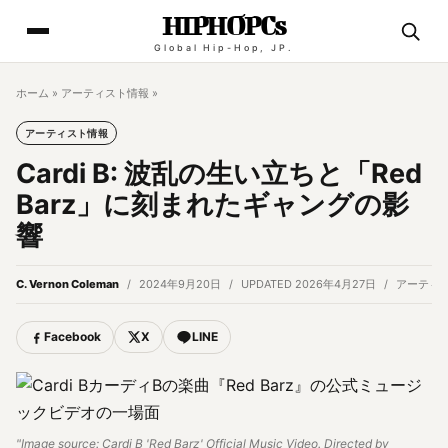
HIPHOPCs
Global Hip-Hop, JP.
ホーム
»
アーティスト情報
»
アーティスト情報
Cardi B: 波乱の生い立ちと「Red
Barz」に刻まれたギャングの影
響
C. Vernon Coleman
2024年9月20日
UPDATED 2026年4月27日
アーティ
Facebook
X
LINE
"Image source: Cardi B 'Red Barz' Official Music Video. Directed by