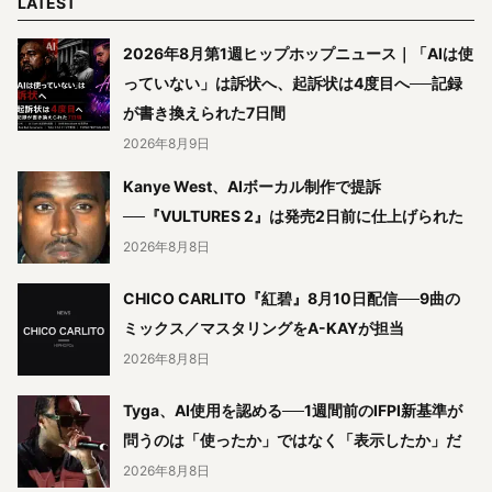
LATEST
2026年8月第1週ヒップホップニュース｜「AIは使
っていない」は訴状へ、起訴状は4度目へ──記録
が書き換えられた7日間
2026年8月9日
Kanye West、AIボーカル制作で提訴
──『VULTURES 2』は発売2日前に仕上げられた
2026年8月8日
CHICO CARLITO『紅碧』8月10日配信──9曲の
ミックス／マスタリングをA-KAYが担当
2026年8月8日
Tyga、AI使用を認める──1週間前のIFPI新基準が
問うのは「使ったか」ではなく「表示したか」だ
2026年8月8日