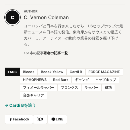
AUTHOR
C
C. Vernon Coleman
ヨーロッパと日本を行き来しながら、USヒップホップの最
新ニュースを日本語で発信。東海岸からサウスまで幅広く
カバーし、アーティストの動向や業界の背景を掘り下げ
る。
151本の記事
著者の記事一覧
Bloods
Bodak Yellow
Cardi B
FORCE MAGAZINE
TAGS
HIPHOPNEWS
Red Barz
ギャング
ヒップホップ
フィメールラッパー
ブロンクス
ラッパー
成功
音楽キャリア
→ Cardi Bを追う
Facebook
X
LINE