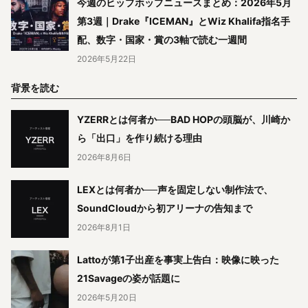
今週のヒップホップニュースまとめ：2026年5月
第3週｜Drake『ICEMAN』とWiz Khalifa指名手
配、数字・国家・賞の3軸で読む一週間
2026年5月22日
背景を読む
YZERRとは何者か──BAD HOPの頭脳が、川崎か
ら「出口」を作り続ける理由
2026年8月6日
LEXとは何者か──声を固定しない制作法で、
SoundCloudから初アリーナの告知まで
2026年8月1日
Lattoが第1子出産を事実上告白：映像に映った
21Savageの姿が話題に
2026年5月20日