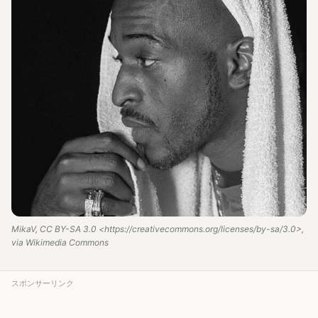
MikaV, CC BY-SA 3.0 <https://creativecommons.org/licenses/by-sa/3.0>,
via Wikimedia Commons
スポンサーリンク