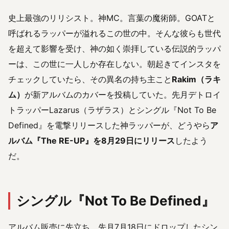
史上最強のリリシスト。神MC。言葉の魔術師。GOATと
呼ばれるラッパーが溢れるこの世の中。そんな彼らも世代
を超えて影響を受け、神の如く崇拝している伝説的ラッパ
ーは、この世に一人しか存在しない。朝起きてインスタを
チェックしていたら、その異名の持ち主こと
Rakim（ラキ
ム）
が新アルバムのカバーを投稿していた。先月デトロイ
トラッパーLazarus（ラザラス）とシングル『Not To Be
Defined』を電撃リリースした神ラッパーが、どうやら
ア
ルバム『The RE-UP』を8月29日にリリース
したよう
だ。
シングル『Not To Be Defined』
アルバム販売に先立ち、先月7月18日にドロップしたシン