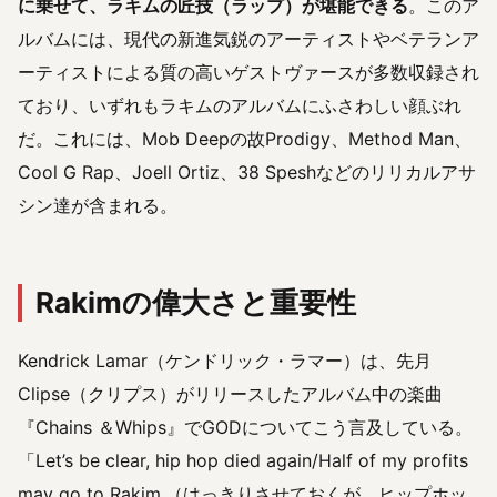
に乗せて、ラキムの匠技（ラップ）が堪能できる
。このア
ルバムには、現代の新進気鋭のアーティストやベテランア
ーティストによる質の高いゲストヴァースが多数収録され
ており、いずれもラキムのアルバムにふさわしい顔ぶれ
だ。これには、Mob Deepの故Prodigy、Method Man、
Cool G Rap、Joell Ortiz、38 Speshなどのリリカルアサ
シン達が含まれる。
Rakimの偉大さと重要性
Kendrick Lamar（ケンドリック・ラマー）は、先月
Clipse（クリプス）がリリースしたアルバム中の楽曲
『Chains ＆Whips』でGODについてこう言及している。
「Let’s be clear, hip hop died again/Half of my profits
may go to Rakim.（はっきりさせておくが、ヒップホッ