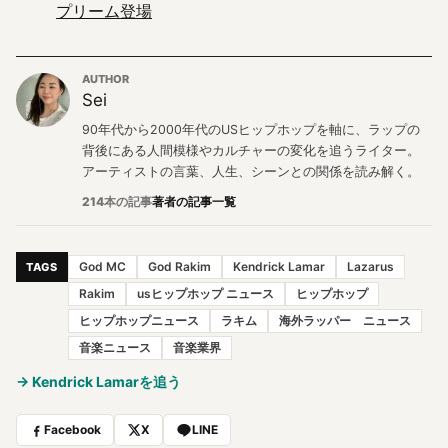
プリーム登場
AUTHOR
Sei
90年代から2000年代のUSヒップホップを軸に、ラップの
背後にある人間模様やカルチャーの変化を追うライター。
アーティストの言葉、人生、シーンとの関係を読み解く。
214本の記事
著者の記事一覧
God MC
God Rakim
Kendrick Lamar
Lazarus
TAGS
Rakim
usヒップホップ ニュース
ヒップホップ
ヒップホップニュース
ラキム
海外ラッパー ニュース
音楽ニュース
音楽業界
→ Kendrick Lamarを追う
Facebook
X
LINE