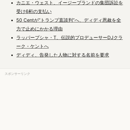
カニエ・ウェスト、イージーブランドの集団訴訟を
受け6桁の支払い
50 Centが“トランプ直談判”へ、ディディ恩赦を全
力で止めにかかる理由
ラッパープシャ・T、伝説的プロデューサーDJクラ
ーク・ケントへ
ディディ、告発した人物に対する名前を要求
スポンサーリンク