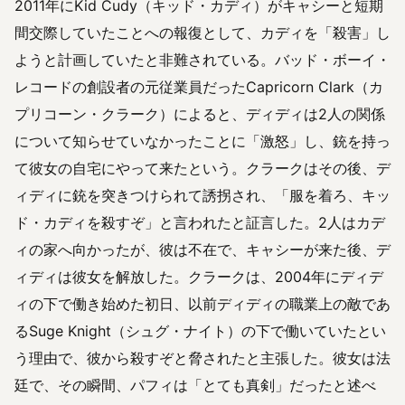
2011年にKid Cudy（キッド・カディ）がキャシーと短期
間交際していたことへの報復として、カディを「殺害」し
ようと計画していたと非難されている。バッド・ボーイ・
レコードの創設者の元従業員だったCapricorn Clark（カ
プリコーン・クラーク）によると、ディディは2人の関係
について知らせていなかったことに「激怒」し、銃を持っ
て彼女の自宅にやって来たという。クラークはその後、デ
ィディに銃を突きつけられて誘拐され、「服を着ろ、キッ
ド・カディを殺すぞ」と言われたと証言した。2人はカデ
ィの家へ向かったが、彼は不在で、キャシーが来た後、デ
ィディは彼女を解放した。クラークは、2004年にディデ
ィの下で働き始めた初日、以前ディディの職業上の敵であ
るSuge Knight（シュグ・ナイト）の下で働いていたとい
う理由で、彼から殺すぞと脅されたと主張した。彼女は法
廷で、その瞬間、パフィは「とても真剣」だったと述べ