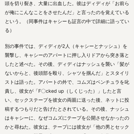
頭を切り裂き、大量に出血した。彼はディディが「お前ら
が俺にこんなことをさせたんだ」と言ったのを覚えている
という。（同事件はキャシーも証言の中で詳細に語ってい
る）
別の事件では、ディディが2人（キャシーとナッシュ）を
襲撃し、キャシーのアパートに押し入りドアから突き落と
したと述べた。その後、ディディはナッシュを襲い「髪が
ないからと、後頭部を殴り、シャツを掴んだ」とスタイリ
ストは語った。アパートの外で、コムズはベンチュラを叱
責し、彼女が「F〇cked up（しくじった）」したと言
い、セックステープを彼女の両親に送った後、ネットに投
稿するつもりだと告げたとされている。その後、ナッシュ
はキャシーに、なぜコムズにテープを公開させなかったの
かと尋ねた。彼女は、テープには彼女が「他の男とセック