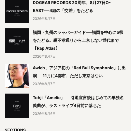
DOGEAR RECORDS 20周年、8月27日O-
EAST──4組の「交差」をたどる
2026年8月7日
福岡・九州のラッパーガイド──福岡を中心に5県
をたどる。親不孝通りから上京しない世代まで
【Rap Atlas】
2026年8月7日
Awich、アジア初の「Red Bull Symphonic」に出
演──11月に4都市、ただし東京はない
2026年8月7日
Tohji「Amelie」──引退宣言後はじめての単独名
義曲が、ラストライブ4日前に落ちた
2026年8月6日
SECTIONS