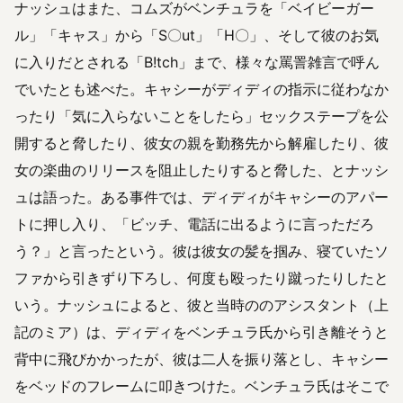
ナッシュはまた、コムズがベンチュラを「ベイビーガー
ル」「キャス」から「S〇ut」「H〇」、そして彼のお気
に入りだとされる「B!tch」まで、様々な罵詈雑言で呼ん
でいたとも述べた。キャシーがディディの指示に従わなか
ったり「気に入らないことをしたら」セックステープを公
開すると脅したり、彼女の親を勤務先から解雇したり、彼
女の楽曲のリリースを阻止したりすると脅した、とナッシ
ュは語った。ある事件では、ディディがキャシーのアパー
トに押し入り、「ビッチ、電話に出るように言っただろ
う？」と言ったという。彼は彼女の髪を掴み、寝ていたソ
ファから引きずり下ろし、何度も殴ったり蹴ったりしたと
いう。ナッシュによると、彼と当時ののアシスタント（上
記のミア）は、ディディをベンチュラ氏から引き離そうと
背中に飛びかかったが、彼は二人を振り落とし、キャシー
をベッドのフレームに叩きつけた。ベンチュラ氏はそこで