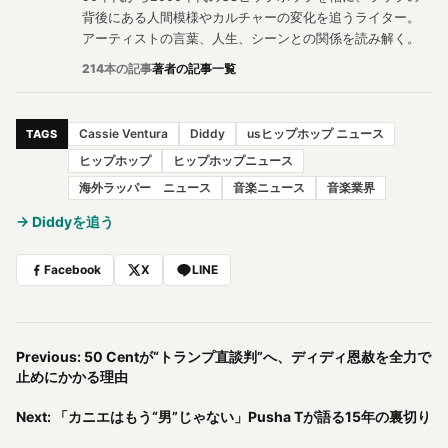
背後にある人間模様やカルチャーの変化を追うライター。
アーティストの言葉、人生、シーンとの関係を読み解く。
214本の記事
著者の記事一覧
Cassie Ventura
Diddy
usヒップホップ ニュース
TAGS
ヒップホップ
ヒップホップニュース
海外ラッパー ニュース
音楽ニュース
音楽業界
→ Diddyを追う
Facebook
X
LINE
Previous: 50 Centが“トランプ直談判”へ、ディディ恩赦を全力で
止めにかかる理由
Next: 「カニエはもう“男”じゃない」Pusha Tが語る15年の裏切り