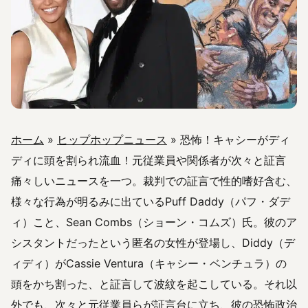
ホーム
»
ヒップホップニュース
»
恐怖！キャシーがディ
ディに頭を割られ流血！元従業員や関係者が次々と証言
痛々しいニュースを一つ。裁判での証言で性的嗜好含む、
様々な行為が明るみに出ているPuff Daddy（パフ・ダデ
ィ）こと、Sean Combs（ショーン・コムズ）氏。彼のア
シスタントだったという匿名の女性が登場し、Diddy（デ
ィディ）がCassie Ventura（キャシー・ベンチュラ）の
頭をかち割った、と証言して波紋を起こしている。それ以
外でも、次々と元従業員らが証言台に立ち、彼の恐怖政治