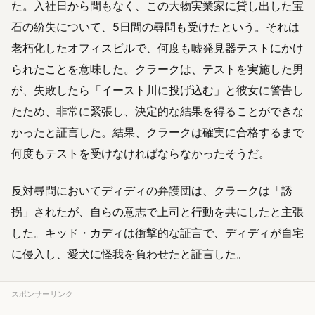
た。入社日から間もなく、この大物実業家に貸し出した宝
石の紛失について、5日間の尋問も受けたという。それは
老朽化したオフィスビルで、何度も嘘発見器テストにかけ
られたことを意味した。クラークは、テストを実施した男
が、失敗したら「イースト川に投げ込む」と彼女に警告し
たため、非常に緊張し、決定的な結果を得ることができな
かったと証言した。結果、クラークは確実に合格するまで
何度もテストを受けなければならなかったそうだ。
反対尋問においてディディの弁護団は、クラークは「誘
拐」されたが、自らの意志で上司と行動を共にしたと主張
した。キッド・カディは衝撃的な証言で、ディディが自宅
に侵入し、愛犬に怪我を負わせたと証言した。
スポンサーリンク