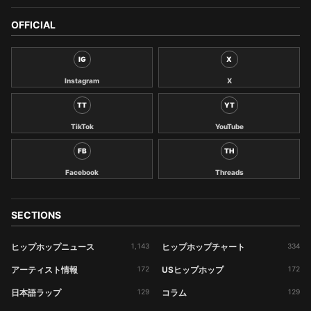
OFFICIAL
IG
X
Instagram
X
TT
YT
TikTok
YouTube
FB
TH
Facebook
Threads
SECTIONS
ヒップホップニュース
1,143
ヒップホップチャート
334
アーティスト情報
172
USヒップホップ
172
日本語ラップ
129
コラム
129