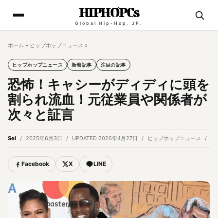
HIPHOPCs
Global Hip-Hop, JP.
ホーム
»
ヒップホップニュース
»
ヒップホップニュース
新着記事
注目の記事
恐怖！キャシーがディディに頭を
割られ流血！元従業員や関係者が
次々と証言
Sei
2025年6月3日
UPDATED 2026年4月27日
ヒップホップニュース
6 
Facebook
X
LINE