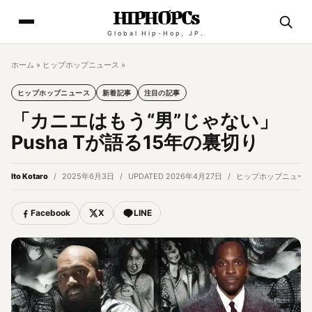
HIPHOPCs
Global Hip-Hop, JP.
ホーム
»
ヒップホップニュース
»
ヒップホップニュース
新着記事
注目の記事
「カニエはもう“男”じゃない」
Pusha Tが語る15年の裏切り
Ito Kotaro
2025年6月3日
UPDATED 2026年4月27日
ヒップホップニュー
Facebook
X
LINE