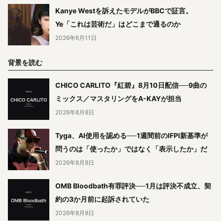
Kanye Westを訴えたモデルがBBCで証言。
Ye「これは芸術だ」はどこまで通るのか
2026年6月11日
背景を読む
CHICO CARLITO『紅碧』8月10日配信──9曲の
ミックス／マスタリングをA-KAYが担当
2026年8月8日
Tyga、AI使用を認める──1週間前のIFPI新基準が
問うのは「使ったか」ではなく「表示したか」だ
2026年8月8日
OMB Bloodbath有罪評決──1月は評決不成立、契
約の3か月前に起訴されていた
2026年8月8日