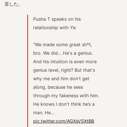
言した。
Pusha T speaks on his
relationship with Ye:
"We made some great sh*t,
bro. We did… He's a genius.
And his intuition is even more
genius level, right? But that's
why me and him don't get
along, because he sees
through my fakeness with him.
He knows I don't think he’s a
man. He…
pic.twitter.com/AGXsVSXtBB