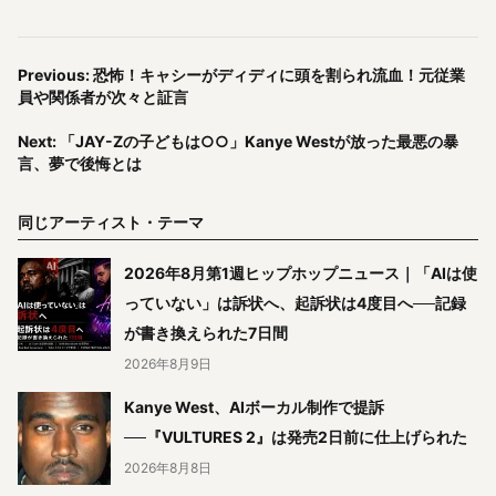
Previous: 恐怖！キャシーがディディに頭を割られ流血！元従業
員や関係者が次々と証言
Next: 「JAY-Zの子どもは○○」Kanye Westが放った最悪の暴
言、夢で後悔とは
同じアーティスト・テーマ
2026年8月第1週ヒップホップニュース｜「AIは使
っていない」は訴状へ、起訴状は4度目へ──記録
が書き換えられた7日間
2026年8月9日
Kanye West、AIボーカル制作で提訴
──『VULTURES 2』は発売2日前に仕上げられた
2026年8月8日