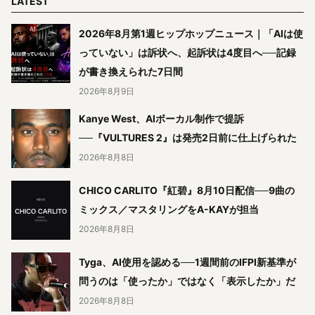
LATEST
2026年8月第1週ヒップホップニュース｜「AIは使
っていない」は訴状へ、起訴状は4度目へ──記録
が書き換えられた7日間
2026年8月9日
Kanye West、AIボーカル制作で提訴
──『VULTURES 2』は発売2日前に仕上げられた
2026年8月8日
CHICO CARLITO『紅碧』8月10日配信──9曲の
ミックス／マスタリングをA-KAYが担当
2026年8月8日
Tyga、AI使用を認める──1週間前のIFPI新基準が
問うのは「使ったか」ではなく「表示したか」だ
2026年8月8日