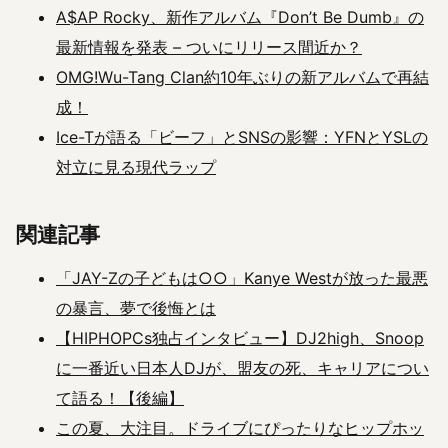
A$AP Rocky、新作アルバム『Don’t Be Dumb』の
最新情報を発表 – ついにリリース間近か？
OMG!Wu-Tang Clan約10年ぶりの新アルバムで再結
成！
Ice-Tが語る「ビーフ」とSNSの影響：YFNとYSLの
対立に見る現代ラップ
関連記事
「JAY-Zの子どもは○○」Kanye Westが放った最悪
の暴言、夢で後悔とは
【HIPHOPCs独占インタビュー】DJ2high、Snoop
に一番近い日本人DJが、盟友の死、キャリアについ
て語る！【後編】
この夏、大注目。ドライブにぴったりなヒップホッ