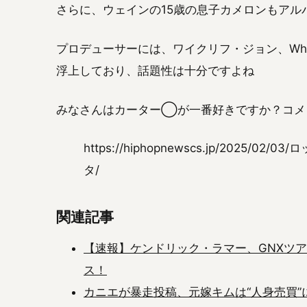
さらに、ウェインの15歳の息子カメロンもアル
プロデューサーには、ワイクリフ・ジョン、Whe
浮上しており、話題性は十分ですよね
みなさんはカーター◯が一番好きですか？コ
https://hiphopnewscs.jp/202
タ/
関連記事
【速報】ケンドリック・ラマー、GNXツア
ス！
カニエが暴走投稿、元嫁キムは“人身売買