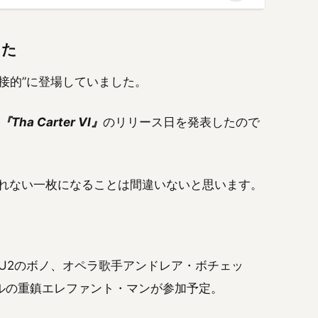
した
接的”に登場していました。
『Tha Carter VI』
のリリース日を発表したので
きれない一枚になることは間違いないと思います。
ラス、U2のボノ、オペラ歌手アンドレア・ボチェッ
ルの重鎮エレファント・マンが参加予定。