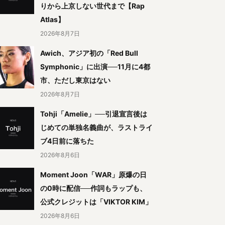
りから上京しない世代まで【Rap
Atlas】
2026年8月7日
Awich、アジア初の「Red Bull
Symphonic」に出演──11月に4都
市、ただし東京はない
2026年8月7日
Tohji「Amelie」──引退宣言後は
じめての単独名義曲が、ラストライ
ブ4日前に落ちた
2026年8月6日
Moment Joon「WAR」原爆の日
の0時に配信──作詞もラップも、
公式クレジットは「VIKTOR KIM」
2026年8月6日