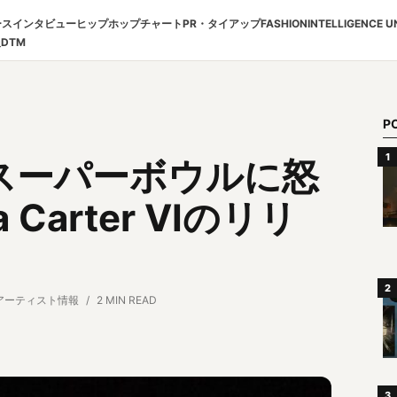
ース
インタビュー
ヒップホップチャート
PR・タイアップ
FASHION
INTELLIGENCE U
報
DTM
P
スーパーボウルに怒
arter VIのリリ
アーティスト情報
2 MIN READ