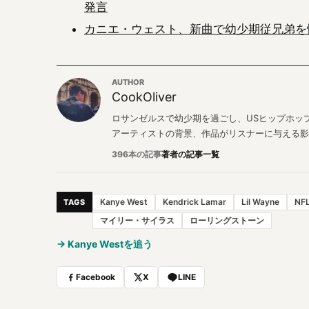
発言
カニエ・ウェスト、新曲で幼少期従兄弟を
AUTHOR
CookOliver
ロサンゼルスで幼少期を過ごし、USヒップホップと
アーティストの背景、作品がリスナーに与える影
396本の記事
著者の記事一覧
Kanye West
Kendrick Lamar
Lil Wayne
NF
TAGS
マイリー・サイラス
ローリングストーン
→ Kanye Westを追う
Facebook
X
LINE