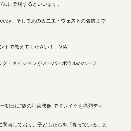
バムに登場するといいます。
ezy、そしてあの
カニエ・ウェスト
の名前まで
メントで教えてください！
VIA
5/02/03/ロック・ネイションがスーパーボウルのハーフ
ー初日に“偽の証言映像”でドレイクを痛烈ディ
”に関与しており、子どもたちを「奪っている」と