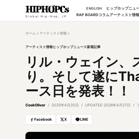
HIPHOPCs
ヒップホップニュ
ENGLISH
RAP BOARD
コラム
アーティスト情
Global Hip-Hop, JP.
ホーム
»
アーティスト情報
»
アーティスト情報
ヒップホップニュース
新着記事
リル・ウェイン、
り。そして遂にTha C
ース日を発表！！
CookOliver
2025年4月20日
UPDATED 2026年4月27日
Facebook
X
LINE