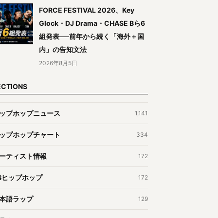
FORCE FESTIVAL 2026、Key
Glock・DJ Drama・CHASE Bら6
組発表──前年から続く「海外＋国
内」の告知文法
2026年8月5日
ECTIONS
ップホップニュース
1,141
ップホップチャート
334
ーティスト情報
172
Sヒップホップ
172
本語ラップ
129