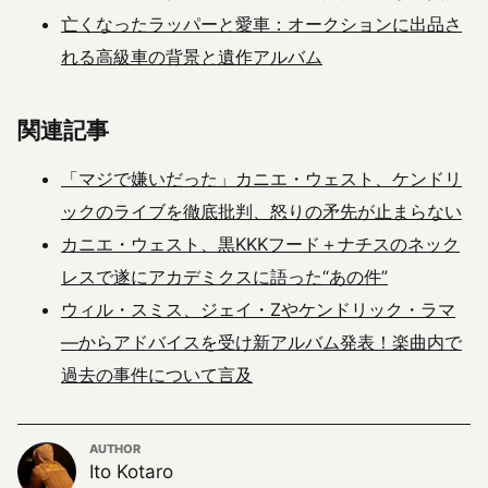
亡くなったラッパーと愛車：オークションに出品さ
れる高級車の背景と遺作アルバム
関連記事
「マジで嫌いだった」カニエ・ウェスト、ケンドリ
ックのライブを徹底批判、怒りの矛先が止まらない
カニエ・ウェスト、黒KKKフード＋ナチスのネック
レスで遂にアカデミクスに語った“あの件”
ウィル・スミス、ジェイ・Zやケンドリック・ラマ
―からアドバイスを受け新アルバム発表！楽曲内で
過去の事件について言及
AUTHOR
Ito Kotaro