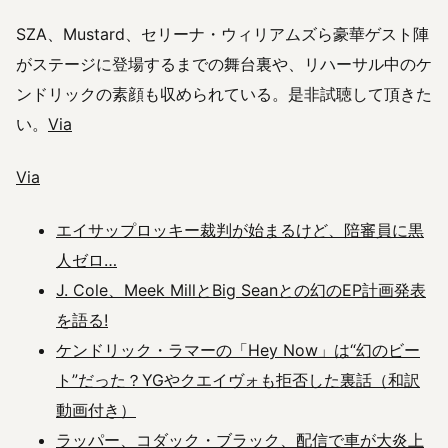
SZA、Mustard、セリーナ・ウィリアムズら豪華ゲスト陣
がステージに登場するまでの舞台裏や、リハーサル中のケ
ンドリックの素顔も収められている。是非試聴して頂きた
い。
Via
Via
エイサップロッキー裁判が始まるけど、陪審員に黒
人ゼロ…
J. Cole、Meek MillとBig Seanとの幻のEP計画発表
を語る!
ケンドリック・ラマーの「Hey Now」は“幻のビー
ト”だった？YGやクエイヴォも拒否した裏話（和訳
動画付き）
ラッパー、コダック・ブラック、配信で車が大炎上