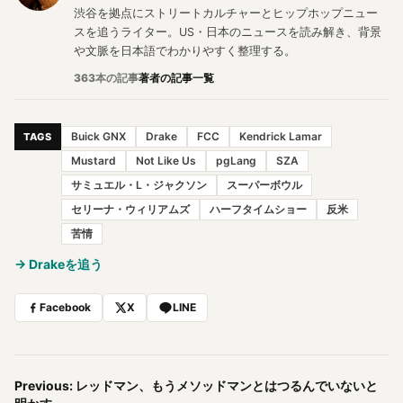
渋谷を拠点にストリートカルチャーとヒップホップニュー
スを追うライター。US・日本のニュースを読み解き、背景
や文脈を日本語でわかりやすく整理する。
363本の記事
著者の記事一覧
Buick GNX
Drake
FCC
Kendrick Lamar
TAGS
Mustard
Not Like Us
pgLang
SZA
サミュエル・L・ジャクソン
スーパーボウル
セリーナ・ウィリアムズ
ハーフタイムショー
反米
苦情
→ Drakeを追う
Facebook
X
LINE
Previous: レッドマン、もうメソッドマンとはつるんでいないと