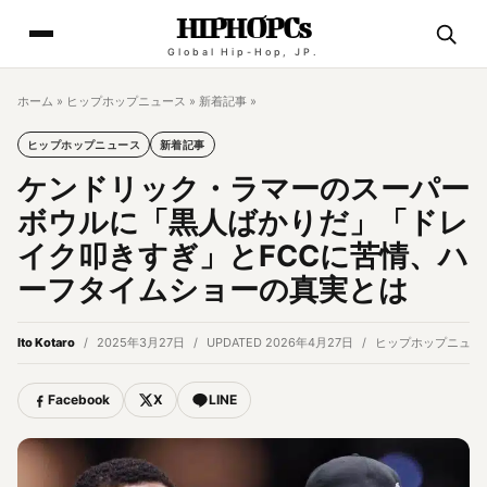
HIPHOPCs
Global Hip-Hop, JP.
ホーム
»
ヒップホップニュース
»
新着記事
»
ヒップホップニュース
新着記事
ケンドリック・ラマーのスーパー
ボウルに「黒人ばかりだ」「ドレ
イク叩きすぎ」とFCCに苦情、ハ
ーフタイムショーの真実とは
Ito Kotaro
2025年3月27日
UPDATED 2026年4月27日
ヒップホップニュー
Facebook
X
LINE