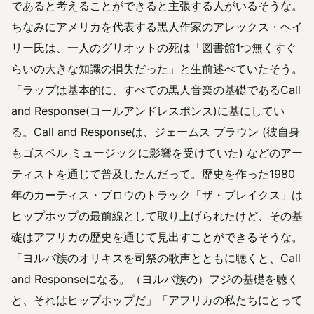
であると考えることができると主張する人がいるそうな。
ちなみにアメリカを代表する黒人作家のアレックス・ヘイ
リー氏は、一人のグリオットの死は「図書館1つ無くすぐ
らいの大きな知識の損失だった」と生前述べていたそう。
「ラップは基本的に、すべての黒人音楽の基礎であるCall
and Response(コールアンドレスポンス)に基にしてい
る。Call and Responseは、ジェームス ブラウン (彼自身
もゴスペル ミュージックに影響を受けていた) などのアー
ティストを通じて普及したんだって。歴史を作った1980
年のカーティス・ブロウのトラック「ザ・ブレイクス」は
ヒップホップの最前線として取り上げられたけど、その基
礎はアフリカの歴史を通じて見出すことができるそうな。
「ヨルバ族のオリキスを司祭の歌声とともに聴くと、Call
and Responseになる。（ヨルバ族の）フジの基礎を聴く
と、それはヒップホップだ」「アフリカの私たちにとって