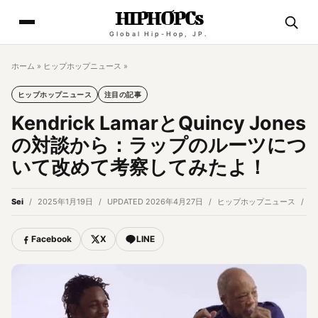
HIPHOPCs
Global Hip-Hop, JP.
ホーム
»
ヒップホップニュース
»
ヒップホップニュース
注目の記事
Kendrick LamarとQuincy Jones
の対談から：ラップのルーツにつ
いて改めて考察してみたよ！
Sei
2025年1月19日
UPDATED 2026年4月27日
ヒップホップニュース
6
Facebook
X
LINE