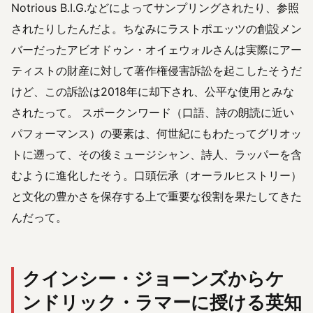
Notrious B.I.G.などによってサンプリングされたり、参照
されたりしたんだよ。ちなみにラストポエッツの創設メン
バーだったアビオドゥン・オイェウォルさんは実際にアー
ティストの財産に対して著作権侵害訴訟を起こしたそうだ
けど、この訴訟は2018年に却下され、公平な使用とみな
されたって。 スポークンワード（口語、詩の朗読に近い
パフォーマンス）の要素は、何世紀にもわたってグリオッ
トに遡って、その後ミュージシャン、詩人、ラッパーを含
むように進化したそう。口頭伝承（オーラルヒストリー）
と文化の豊かさを保存する上で重要な役割を果たしてきた
んだって。
クインシー・ジョーンズからケ
ンドリック・ラマーに授ける英知