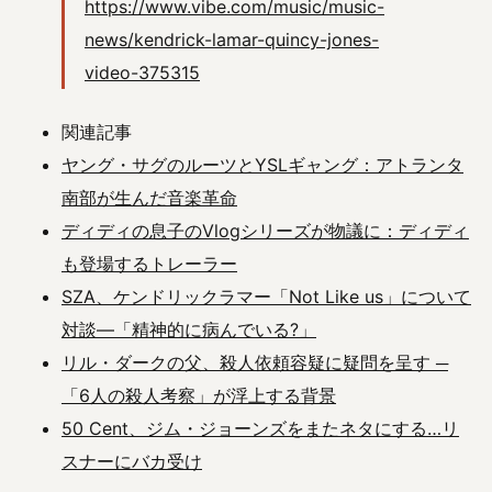
https://www.vibe.com/music/music-
news/kendrick-lamar-quincy-jones-
video-375315
関連記事
ヤング・サグのルーツとYSLギャング：アトランタ
南部が生んだ音楽革命
ディディの息子のVlogシリーズが物議に：ディディ
も登場するトレーラー
SZA、ケンドリックラマー「Not Like us」について
対談—「精神的に病んでいる?」
リル・ダークの父、殺人依頼容疑に疑問を呈す ─
「6人の殺人考察」が浮上する背景
50 Cent、ジム・ジョーンズをまたネタにする…リ
スナーにバカ受け