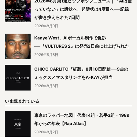
2026年8月第1週ヒップホップニュース｜「AIは使
っていない」は訴状へ、起訴状は4度目へ──記録
が書き換えられた7日間
2026年8月9日
Kanye West、AIボーカル制作で提訴
──『VULTURES 2』は発売2日前に仕上げられた
2026年8月8日
CHICO CARLITO『紅碧』8月10日配信──9曲の
ミックス／マスタリングをA-KAYが担当
2026年8月8日
いま読まれている
東京のラッパー地図｜代表14組・若手3組・1989
年からの年表【Rap Atlas】
2026年8月2日