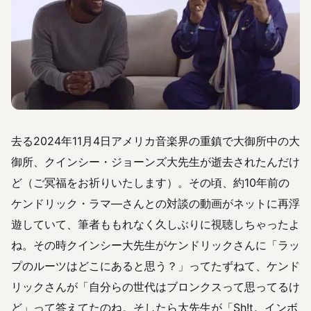
去る2024年11月4日アメリカ音楽界の重鎮で大御所中の大
御所、クインシー・ジョーンズ大先生が逝去されたんだけ
ど（ご冥福をお祈りいたします）。その頃、約10年前の
ケンドリック・ラマ―さんとの対談の動画がネットに再浮
遊していて、筆者ももれなく久しぶりに視聴しちゃったよ
ね。その時クインシー大先生がケンドリックさんに「ラッ
プのルーツはどこにあると思う？」ってたずねて、ケンド
リックさんが「自分らの世代はブロンクスって思ってるけ
ど」って答えてたのね。そしたら大先生が「Sh!t。インボ