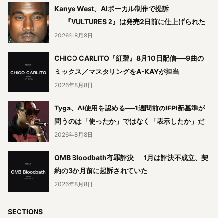
Kanye West、AIボーカル制作で提訴
──『VULTURES 2』は発売2日前に仕上げられた
2026年8月8日
CHICO CARLITO『紅碧』8月10日配信──9曲の
ミックス／マスタリングをA-KAYが担当
2026年8月8日
Tyga、AI使用を認める──1週間前のIFPI新基準が
問うのは「使ったか」ではなく「表示したか」だ
2026年8月8日
OMB Bloodbath有罪評決──1月は評決不成立、契
約の3か月前に起訴されていた
2026年8月8日
SECTIONS