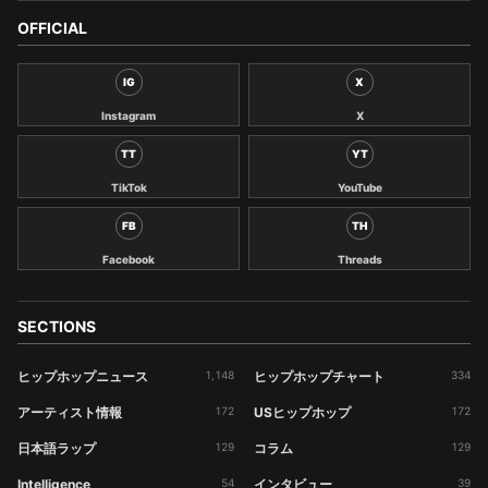
OFFICIAL
IG
X
Instagram
X
TT
YT
TikTok
YouTube
FB
TH
Facebook
Threads
SECTIONS
ヒップホップニュース
1,148
ヒップホップチャート
334
アーティスト情報
172
USヒップホップ
172
日本語ラップ
129
コラム
129
Intelligence
54
インタビュー
39