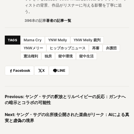
ィストの背景、作品がリスナーに与える影響を丁寧に追
う。
396本の記事
著者の記事一覧
Mama Cry
YNW Melly
YNW Melly 裁判
TAGS
YNWメリー
ヒップホップニュース
再審
弁護団
憲法権利
独房
獄中環境
獄中生活
Facebook
X
LINE
Previous: ヤング・サグの釈放とリルベイビーの反応：ガンナへ
の暗示とコラボの可能性
Next: ヤング・サグの出所後公開された楽曲がリーク：AIによる真
実と虚偽の境界