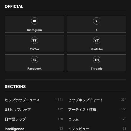
OFFICIAL
IG
X
Instagram
X
TT
YT
TikTok
YouTube
FB
TH
Facebook
Threads
SECTIONS
ヒップホップニュース
1,141
ヒップホップチャート
334
USヒップホップ
172
アーティスト情報
166
日本語ラップ
129
コラム
129
Intelligence
53
インタビュー
38