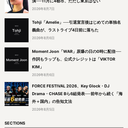
演──11月に4都市、ただし東京はない
2026年8月7日
Tohji「Amelie」──引退宣言後はじめての単独名
義曲が、ラストライブ4日前に落ちた
2026年8月6日
Moment Joon「WAR」原爆の日の0時に配信──
作詞もラップも、公式クレジットは「VIKTOR
KIM」
2026年8月6日
FORCE FESTIVAL 2026、Key Glock・DJ
Drama・CHASE Bら6組発表──前年から続く「海
外＋国内」の告知文法
2026年8月5日
SECTIONS