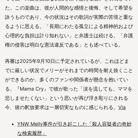
た。この楽曲は、彼が人間的な感情と後悔、そして希望を
詠うものであり、今の状況はその歌詞が実際の苦境と重な
るように思える。「長期にわたる孤立による精神的および
心理的な負担は計り知れない」と弁護士は続ける。「弁護
権の侵害は明白な憲法違反である」とも述べている。
再審は2025年9月10日に予定されているが、これほどま
でに厳しい状況でメリーがそれまでの時間を耐え抜くこと
ができるのか、多くのファンや関係者が懸念を抱いてい
る。『Mama Cry』で彼が歌った「涙を流しても、ママを
悲しませたくない」という思いが再び浮き彫りにされる
今、彼の釈放要求は一層切実なものに感じられる。
Via
YNW Melly事件が引き起こした「殺人容疑者の奇妙
な検索履歴」