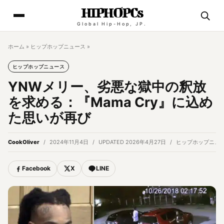
HIPHOPCs
Global Hip-Hop, JP.
ホーム
»
ヒップホップニュース
»
ヒップホップニュース
YNWメリー、劣悪な獄中の釈放
を求める：『Mama Cry』に込め
た思いが再び
CookOliver
2024年11月4日
UPDATED 2026年4月27日
ヒップホップニュ
Facebook
X
LINE