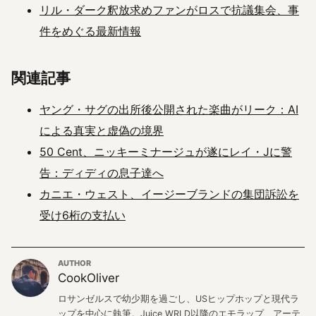
リル・ダーク釈放求めファンがロスで抗議集会、事
件をめぐる最新情報
関連記事
ヤング・サグの出所後公開された楽曲がリーク：AI
による真実と虚偽の境界
50 Cent、ニッキーミナージュが遂にレイ・Jに警
告：ディディの息子達へ
カニエ・ウェスト、イージーブランドの集団訴訟を
受け6桁の支払い
AUTHOR
CookOliver
ロサンゼルスで幼少期を過ごし、USヒップホップと現代ラ
ップを中心に執筆。Juice WRLD以降のエモラップ、アーテ