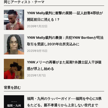
同じアーティスト・テーマ
YNW Melly裁判に衝撃の展開──証人妨害4罪状が
開廷前日に消える！?
2026年1月22日
YNW Melly裁判の裏側：共犯YNW Bortlenが司法
取引を受諾し2031年出所見込みに
2025年9月15日
YNWメリーの再審がまた延期?弁護士証人干渉疑
惑が浮上し始める
2025年1月7日
背景を読む
福岡・九州のラッパーガイド──福岡を中心に5県
をたどる。親不孝通りから上京しない世代まで